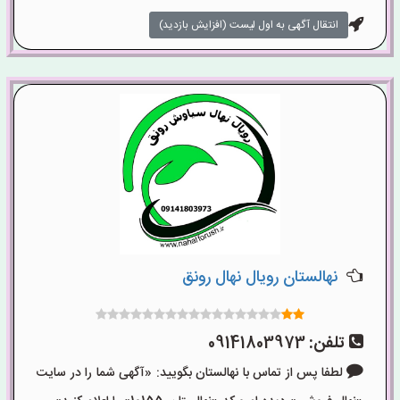
انتقال آگهی به اول لیست (افزایش بازدید)
نهالستان رویال نهال رونق
تلفن:
09141803973
لطفا پس از تماس با نهالستان بگویید: «آگهی شما را در سایت