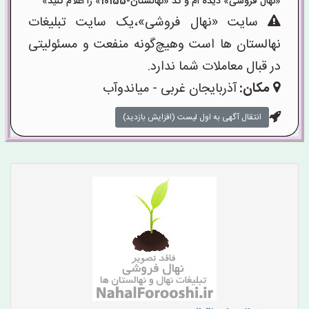
«نهال فروشی» دیده ام و کد «نهالستان-10155» را اعلام کنید»
سایت «نهال فروشی»،یک سایت تبلیغات
نهالستان ها است وهیچ‌گونه منفعت و مسئولیتی
در قبال معاملات شما ندارد.
مکان:
آذربایجان غربی - میاندوآب
انتقال آگهی به اول لیست (افزایش بازدید)