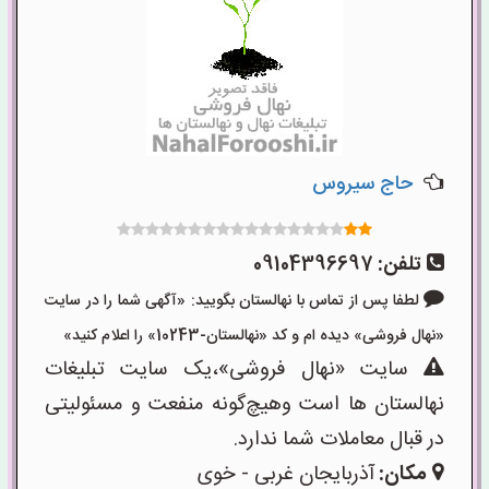
حاج سیروس
تلفن:
09104396697
لطفا پس از تماس با نهالستان بگویید: «آگهی شما را در سایت
«نهال فروشی» دیده ام و کد «نهالستان-10243» را اعلام کنید»
سایت «نهال فروشی»،یک سایت تبلیغات
نهالستان ها است وهیچ‌گونه منفعت و مسئولیتی
در قبال معاملات شما ندارد.
مکان:
آذربایجان غربی - خوی