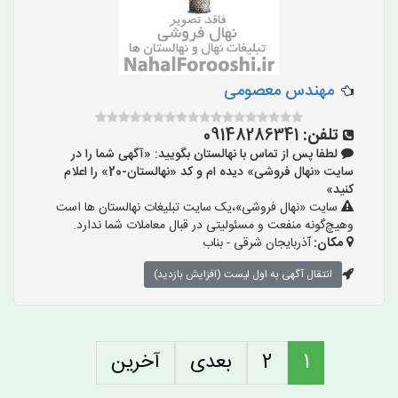
مهندس معصومی
تلفن:
09148286341
لطفا پس از تماس با نهالستان بگویید: «آگهی شما را در
سایت «نهال فروشی» دیده ام و کد «نهالستان-20» را اعلام
کنید»
سایت «نهال فروشی»،یک سایت تبلیغات نهالستان ها است
وهیچ‌گونه منفعت و مسئولیتی در قبال معاملات شما ندارد.
مکان:
آذربایجان شرقی - بناب
انتقال آگهی به اول لیست (افزایش بازدید)
1
2
بعدی
آخرین