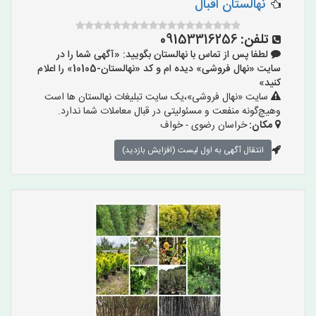
نهالستان اقبال
تلفن:
09153316256
لطفا پس از تماس با نهالستان بگویید: «آگهی شما را در
سایت «نهال فروشی» دیده ام و کد «نهالستان-10105» را اعلام
کنید»
سایت «نهال فروشی»،یک سایت تبلیغات نهالستان ها است
وهیچ‌گونه منفعت و مسئولیتی در قبال معاملات شما ندارد.
مکان:
خراسان رضوی - خواف
انتقال آگهی به اول لیست (افزایش بازدید)