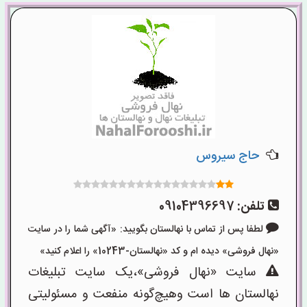
حاج سیروس
تلفن:
09104396697
لطفا پس از تماس با نهالستان بگویید: «آگهی شما را در سایت
«نهال فروشی» دیده ام و کد «نهالستان-10243» را اعلام کنید»
سایت «نهال فروشی»،یک سایت تبلیغات
نهالستان ها است وهیچ‌گونه منفعت و مسئولیتی