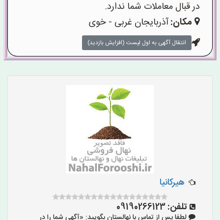
در قبال معاملات شما ندارد.
مکان:
آذربایجان غربی - خوی
انتقال آگهی به اول لیست (افزایش بازدید)
هیرکانیا
تلفن:
09190266123
لطفا پس از تماس با نهالستان بگویید: «آگهی شما را در