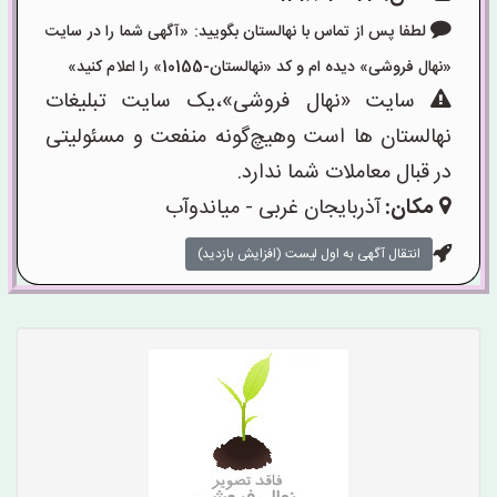
لطفا پس از تماس با نهالستان بگویید: «آگهی شما را در سایت
«نهال فروشی» دیده ام و کد «نهالستان-10155» را اعلام کنید»
سایت «نهال فروشی»،یک سایت تبلیغات
نهالستان ها است وهیچ‌گونه منفعت و مسئولیتی
در قبال معاملات شما ندارد.
مکان:
آذربایجان غربی - میاندوآب
انتقال آگهی به اول لیست (افزایش بازدید)