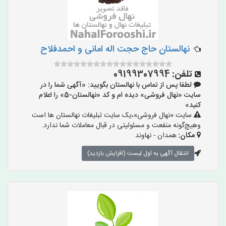
نهالستان حاج حجت اله امانی و احمدفلاح
تلفن:
09199307994
لطفا پس از تماس با نهالستان بگویید: «آگهی شما را در
سایت «نهال فروشی» دیده ام و کد «نهالستان-5» را اعلام
کنید»
سایت «نهال فروشی»،یک سایت تبلیغات نهالستان ها است
وهیچ‌گونه منفعت و مسئولیتی در قبال معاملات شما ندارد.
مکان:
همدان - نهاوند
انتقال آگهی به اول لیست (افزایش بازدید)