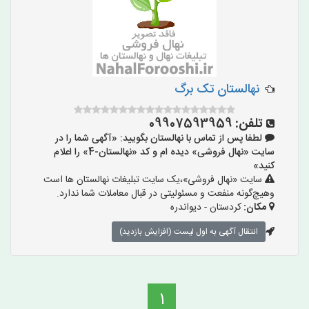
نهالستان تک برگ
تلفن:
09907593959
لطفا پس از تماس با نهالستان بگویید: «آگهی شما را در
سایت «نهال فروشی» دیده ام و کد «نهالستان-4» را اعلام
کنید»
سایت «نهال فروشی»،یک سایت تبلیغات نهالستان ها است
وهیچ‌گونه منفعت و مسئولیتی در قبال معاملات شما ندارد.
مکان:
کردستان - دیواندره
انتقال آگهی به اول لیست (افزایش بازدید)
1