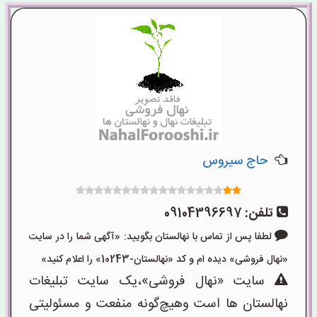
حاج سیروس
تلفن:
09104396697
لطفا پس از تماس با نهالستان بگویید: «آگهی شما را در سایت
«نهال فروشی» دیده ام و کد «نهالستان-10243» را اعلام کنید»
سایت «نهال فروشی»،یک سایت تبلیغات
نهالستان ها است وهیچ‌گونه منفعت و مسئولیتی