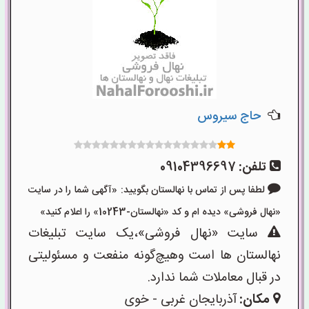
حاج سیروس
تلفن:
09104396697
لطفا پس از تماس با نهالستان بگویید: «آگهی شما را در سایت
«نهال فروشی» دیده ام و کد «نهالستان-10243» را اعلام کنید»
سایت «نهال فروشی»،یک سایت تبلیغات
نهالستان ها است وهیچ‌گونه منفعت و مسئولیتی
در قبال معاملات شما ندارد.
مکان:
آذربایجان غربی - خوی