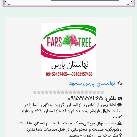
نهالستان پارس مشهد
تلفن:
09159157465
لطفا پس از تماس با نهالستان بگویید: «آگهی شما را در
سایت «نهال فروشی» دیده ام و کد «نهالستان-29» را اعلام
کنید»
سایت «نهال فروشی»،یک سایت تبلیغات نهالستان ها است
وهیچ‌گونه منفعت و مسئولیتی در قبال معاملات شما ندارد.
مکان:
خراسان رضوی - مشهد