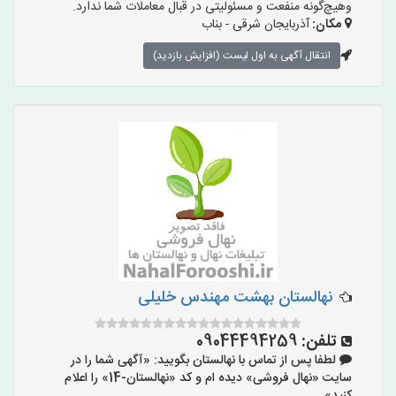
وهیچ‌گونه منفعت و مسئولیتی در قبال معاملات شما ندارد.
مکان:
آذربایجان شرقی - بناب
انتقال آگهی به اول لیست (افزایش بازدید)
نهالستان بهشت مهندس خلیلی
تلفن:
09044494259
لطفا پس از تماس با نهالستان بگویید: «آگهی شما را در
سایت «نهال فروشی» دیده ام و کد «نهالستان-14» را اعلام