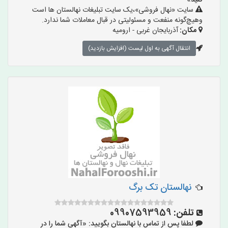
کنید»
سایت «نهال فروشی»،یک سایت تبلیغات نهالستان ها است
وهیچ‌گونه منفعت و مسئولیتی در قبال معاملات شما ندارد.
مکان:
آذربایجان غربی - ارومیه
انتقال آگهی به اول لیست (افزایش بازدید)
نهالستان تک برگ
تلفن:
09907593959
لطفا پس از تماس با نهالستان بگویید: «آگهی شما را در