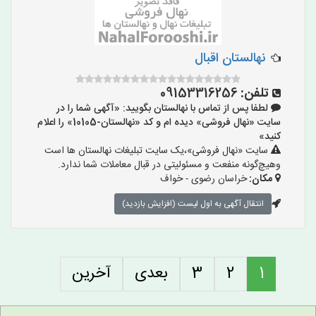
نهالستان اقبال
تلفن:
09153316256
لطفا پس از تماس با نهالستان بگویید: «آگهی شما را در
سایت «نهال فروشی» دیده ام و کد «نهالستان-10105» را اعلام
کنید»
سایت «نهال فروشی»،یک سایت تبلیغات نهالستان ها است
وهیچ‌گونه منفعت و مسئولیتی در قبال معاملات شما ندارد.
مکان:
خراسان رضوی - خواف
انتقال آگهی به اول لیست (افزایش بازدید)
1
2
3
بعدی
آخرین