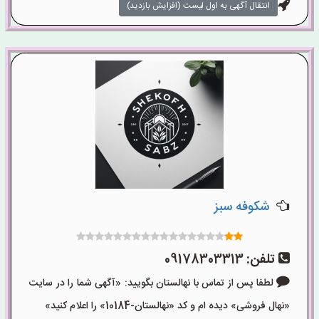
انتقال آگهی به اول لیست (افزایش بازدید)
شکوفه سبز
تلفن:
09178303313
لطفا پس از تماس با نهالستان بگویید: «آگهی شما را در سایت
«نهال فروشی» دیده ام و کد «نهالستان-10184» را اعلام کنید»