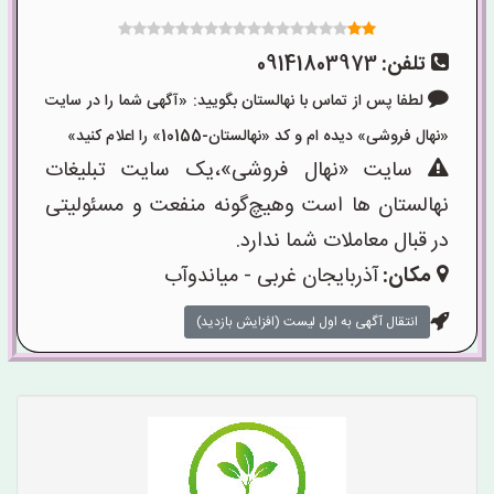
تلفن:
09141803973
لطفا پس از تماس با نهالستان بگویید: «آگهی شما را در سایت
«نهال فروشی» دیده ام و کد «نهالستان-10155» را اعلام کنید»
سایت «نهال فروشی»،یک سایت تبلیغات
نهالستان ها است وهیچ‌گونه منفعت و مسئولیتی
در قبال معاملات شما ندارد.
مکان:
آذربایجان غربی - میاندوآب
انتقال آگهی به اول لیست (افزایش بازدید)