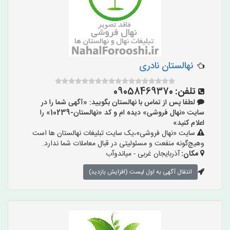
نهالستان نادری
تلفن:
09058469370
لطفا پس از تماس با نهالستان بگویید: «آگهی شما را در
سایت «نهال فروشی» دیده ام و کد «نهالستان-10239» را
اعلام کنید»
سایت «نهال فروشی»،یک سایت تبلیغات نهالستان ها است
وهیچ‌گونه منفعت و مسئولیتی در قبال معاملات شما ندارد.
مکان:
آذربایجان غربی - میاندوآب
انتقال آگهی به اول لیست (افزایش بازدید)