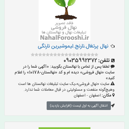
نهال پرتغال.نارنج.لیموشیرین نارنگی
تلفن:
09035992372
لطفا پس از تماس با نهالستان بگویید: «آگهی شما را در
سایت «نهال فروشی» دیده ام و کد «نهالستان-10178» را اعلام
کنید»
سایت «نهال فروشی»،یک سایت تبلیغات نهالستان ها است
وهیچ‌گونه منفعت و مسئولیتی در قبال معاملات شما ندارد.
مکان:
اصفهان - اصفهان
انتقال آگهی به اول لیست (افزایش بازدید)