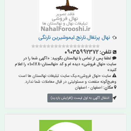
نهال پرتغال.نارنج.لیموشیرین نارنگی
تلفن:
09035992372
لطفا پس از تماس با نهالستان بگویید: «آگهی شما را در
سایت «نهال فروشی» دیده ام و کد «نهالستان-10178» را اعلام
کنید»
سایت «نهال فروشی»،یک سایت تبلیغات نهالستان ها است
وهیچ‌گونه منفعت و مسئولیتی در قبال معاملات شما ندارد.
مکان:
اصفهان - اصفهان
انتقال آگهی به اول لیست (افزایش بازدید)