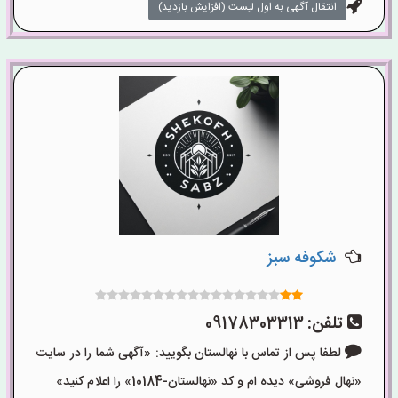
انتقال آگهی به اول لیست (افزایش بازدید)
شکوفه سبز
تلفن:
09178303313
لطفا پس از تماس با نهالستان بگویید: «آگهی شما را در سایت
«نهال فروشی» دیده ام و کد «نهالستان-10184» را اعلام کنید»