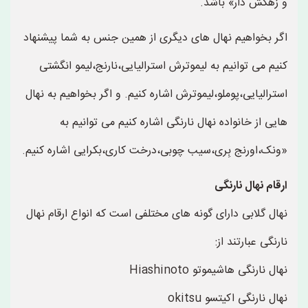
و زهکش دار» باشد.
اگر بخواهیم نهال های دیگری از همین جنس به شما پیشنهاد
کنیم می توانیم به لیموترش استرالیایی،نارنج،لیمو انگشتی
استرالیایی،پوملو،لیموترش اشاره کنیم. و اگر بخواهیم به نهال
هایی از خانواده نهال نارنگی اشاره کنیم می توانیم به
«ونک،اورنج بِری،سیب چوبی،درخت کاری،بکرایی اشاره کنیم.
ارقام نهال نارنگی
نهال گلابی دارای گونه های مختلفی است که انواع ارقام نهال
نارنگی عبارتند از:
نهال نارنگی هاشیموتو Hiashinoto
نهال نارنگی اکیتسو okitsu