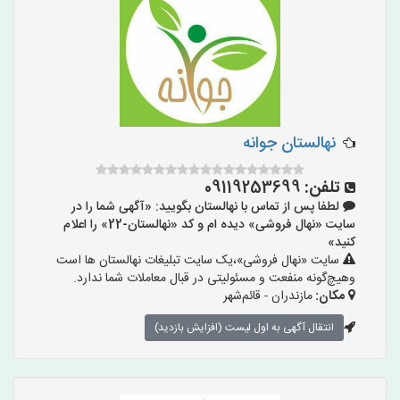
نهالستان جوانه
تلفن:
09119253699
لطفا پس از تماس با نهالستان بگویید: «آگهی شما را در
سایت «نهال فروشی» دیده ام و کد «نهالستان-22» را اعلام
کنید»
سایت «نهال فروشی»،یک سایت تبلیغات نهالستان ها است
وهیچ‌گونه منفعت و مسئولیتی در قبال معاملات شما ندارد.
مکان:
مازندران - قائم‌شهر
انتقال آگهی به اول لیست (افزایش بازدید)