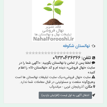
نهالستان شکوفه
تلفن:
09330436366
لطفا پس از تماس با نهالستان بگویید: «آگهی شما را در
سایت «نهال فروشی» دیده ام و کد «نهالستان-11» را اعلام
کنید»
سایت «نهال فروشی»،یک سایت تبلیغات نهالستان ها است
وهیچ‌گونه منفعت و مسئولیتی در قبال معاملات شما ندارد.
مکان:
آذربایجان غربی - میاندوآب
انتقال آگهی به اول لیست (افزایش بازدید)