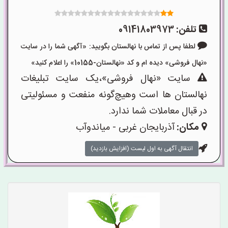
تلفن:
09141803973
لطفا پس از تماس با نهالستان بگویید: «آگهی شما را در سایت
«نهال فروشی» دیده ام و کد «نهالستان-10155» را اعلام کنید»
سایت «نهال فروشی»،یک سایت تبلیغات
نهالستان ها است وهیچ‌گونه منفعت و مسئولیتی
در قبال معاملات شما ندارد.
مکان:
آذربایجان غربی - میاندوآب
انتقال آگهی به اول لیست (افزایش بازدید)