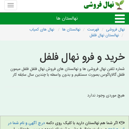
منوی
سایت
نهال
نهالستان ها
فروشی
نهال فروشی
فهرست
نهالستان ها
نهال های کمیاب
نهالستان نهال فلفل
نهال های مثمر،میوه
خرید و فرو نهال فلفل
نهال های زینتی،غیرمثمر
شماره تلفن نهال فروشی ها و نهالستان های فروش نهال فلفل فلفل میمون
نهال های کمیاب،خاص
فلفل گالاپاگوس بصورت مستقیم و بدون واسطه با چندین سال سابقه کار
نهالستان های شهرها
هیچ موردی وجود ندارد
اگر شما هم نهالستان دارید با کلیک روی دکمه
درج آگهی و نام شما در