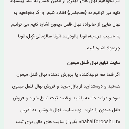
اگر بخواهیم نهال های دیگری از همین جنس به شما پیشنهاد
کنیم می توانیم به {همجنس} اشاره کنیم. و اگر بخواهیم به
نهال هایی از خانواده نهال فلفل میمون اشاره کنیم می توانیم
به «سیب دریاچه،آنونا پالودوسا،آنونا سالزمانی،کِپِل،آنونا
چریمولا اشاره کنیم.
سایت تبلیغ نهال فلفل میمون
اگر شما هم تولیدکننده یا پرورش دهنده نهال فلفل میمون
هستید و دوستدارید از بازار خرید و فروش نهال فلفل میمون
سود و درآمد داشته باشید و قصد ثبت تبلیغ خرید و فروش
فلفل میمون را دارید وب سایت نهال فروشی به آدرس
«nahalforooshi.ir» یکی از سایت های عالی برای ثبت