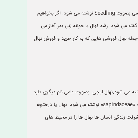
نهال در فارسی معانی زیادی دارد که برخی از آن ها عبارتند از: درختچه، درخت، شجر، نهال و غیره می باشد. نهال در زبان انگلیسی بصورت Seedling نوشته می شود. اگر بخواهیم
فته می شود. رشد نهال با جوانه زنی بذر آغاز می
ز جمله نهال فروشی هایی که به کار خرید و فروش نهال
نه های نهال ها می باشد که در زبان فارسی بصورت «لیچی» و در زبان انگلیسی یا لاتین بصورت «lychee» نوشته می شود.نهال لیچی بصورت علمی نام دیگری دارد
که نام علمی نهال لیچی «litchi chinensis» می باشد. نهال لیچی از خانواده «ساپینداسه» است که در زبان انگلیسی بصورت «sapindaceae» نوشته می شود. نهال یا درختچه
شرفت زندگی انسان ها نهال ها را در محیط های