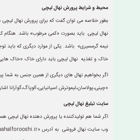
محیط و شرایط پرورش نهال لیچی
بطور خلاصه می توان گفت که برای پرورش نهال لیچی م
نهال لیچی باید بصورت «کمی مرطوب» باشد. هنگام کا
نیمه گرمسیری» باشد. یکی از موارد دیگری که باید تو
خاک و تغذیه نهال لیچی باید دارای خاک «خاک هایی با ph کمی اسیدی» ب
اگر بخواهیم نهال های دیگری از همین جنس به شما پیشنه
«چینی،پولاسان،لیموترش اسپانیایی،آلوپاگ،گوآرانا اشاره
سایت تبلیغ نهال لیچی
اگر شما هم تولیدکننده یا پرورش دهنده نهال لیچی هست