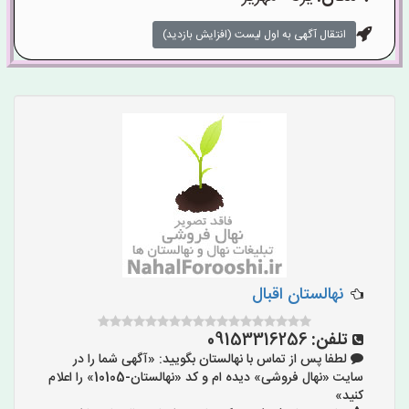
انتقال آگهی به اول لیست (افزایش بازدید)
نهالستان اقبال
تلفن:
09153316256
لطفا پس از تماس با نهالستان بگویید: «آگهی شما را در
سایت «نهال فروشی» دیده ام و کد «نهالستان-10105» را اعلام
کنید»