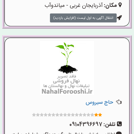
مکان:
آذربایجان غربی - میاندوآب
انتقال آگهی به اول لیست (افزایش بازدید)
حاج سیروس
تلفن:
09104396697