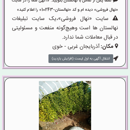
لطفا پس از تماس با نهالستان بگویید: «آگهی شما را در سایت
«نهال فروشی» دیده ام و کد «نهالستان-10243» را اعلام کنید»
سایت «نهال فروشی»،یک سایت تبلیغات
نهالستان ها است وهیچ‌گونه منفعت و مسئولیتی
در قبال معاملات شما ندارد.
مکان:
آذربایجان غربی - خوی
انتقال آگهی به اول لیست (افزایش بازدید)