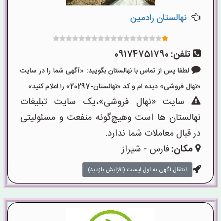
نهالستان رادمین
تلفن:
09174751790
لطفا پس از تماس با نهالستان بگویید: «آگهی شما را در سایت
«نهال فروشی» دیده ام و کد «نهالستان-20297» را اعلام کنید»
سایت «نهال فروشی»،یک سایت تبلیغات
نهالستان ها است وهیچ‌گونه منفعت و مسئولیتی
در قبال معاملات شما ندارد.
مکان:
فارس - شیراز
انتقال آگهی به اول لیست (افزایش بازدید)