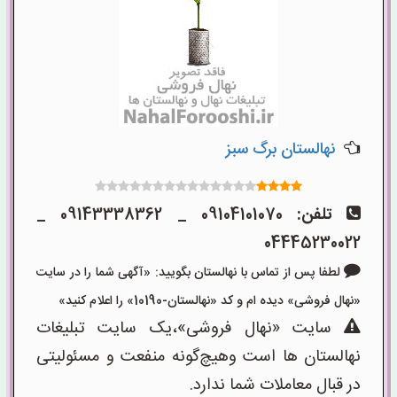
نهالستان برگ سبز
تلفن:
09104101070 _ 09143338362 _
04445230022
لطفا پس از تماس با نهالستان بگویید: «آگهی شما را در سایت
«نهال فروشی» دیده ام و کد «نهالستان-10190» را اعلام کنید»
سایت «نهال فروشی»،یک سایت تبلیغات
نهالستان ها است وهیچ‌گونه منفعت و مسئولیتی
در قبال معاملات شما ندارد.