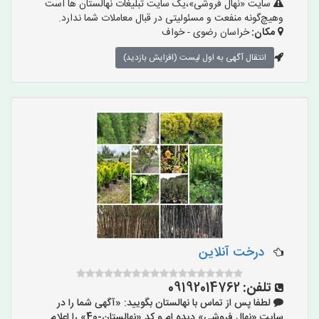
سایت «نهال فروشی»،یک سایت تبلیغات نهالستان ها است
وهیچ‌گونه منفعت و مسئولیتی در قبال معاملات شما ندارد.
مکان:
خراسان رضوی - خواف
انتقال آگهی به اول لیست (افزایش بازدید)
درخت آنلاین
تلفن:
09192014762
لطفا پس از تماس با نهالستان بگویید: «آگهی شما را در
سایت «نهال فروشی» دیده ام و کد «نهالستان-40» را اعلام