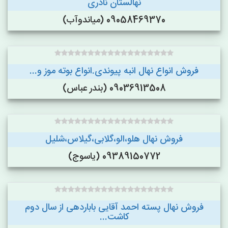
نهالستان نادری
09058469370 (میاندوآب)
فروش انواع نهال انبه پیوندی.انواع بوته موز و...
09036913508 (بندر عباس)
فروش نهال هلو،الو،گلابی،گیلاس،شلیل
09389150772 (یاسوج)
فروش نهال پسته احمد آقایی باباردهی از سال دوم
کاشت...