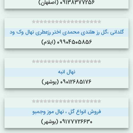
09138377256 (اصفهان)
گلدانی ،گل رز هلندی محمدی اختر رزعطری نهال وک ود
09904505856 (ایلام)
نهال انبه
09012685176 (بوشهر)
فروش انواع گل ، نهال موز وجمبو
09177726630 (بوشهر)