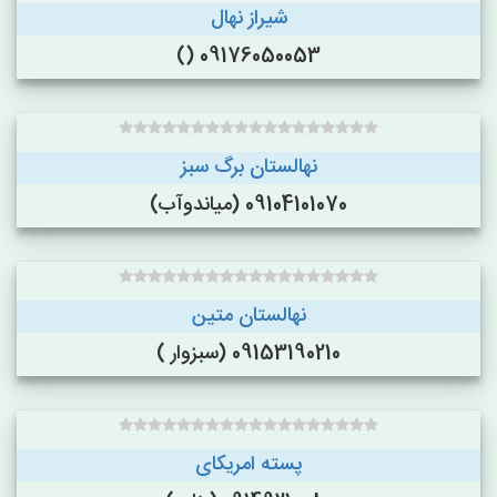
شیراز نهال
09176050053 ()
نهالستان برگ سبز
09104101070 (میاندوآب)
نهالستان متین
09153190210 (سبزوار )
پسته امریکای