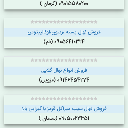
09015580200 (کرمان )
فروش نهال پسته ،زیتون،اوکالیپتوس
09056410324 (قم)
فروش انواع نهال گلابی
09146454274 (قزوین)
فروش نهال سیب میراکل قرمز با گیرایی بالا
09050023451 (سمنان )