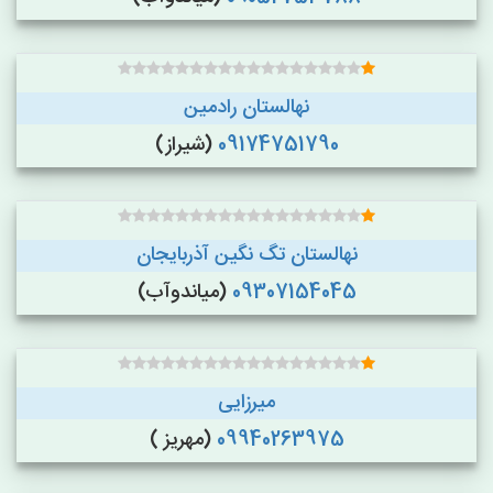
نهالستان رادمین
09174751790
(شیراز)
نهالستان تگ نگین آذربایجان
09307154045
(میاندوآب)
میرزایی
09940263975
(مهریز )