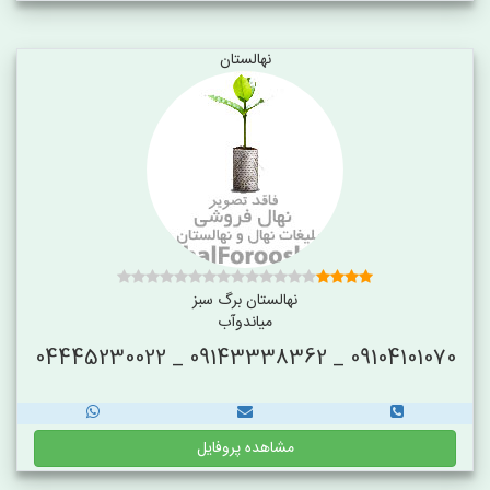
نهالستان
نهالستان برگ سبز
میاندوآب
09104101070 _ 09143338362 _ 04445230022
مشاهده پروفایل