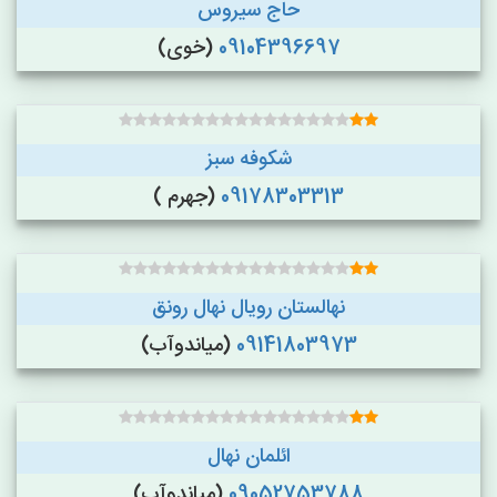
حاج سیروس
09104396697
(خوی)
شکوفه سبز
09178303313
(جهرم )
نهالستان رویال نهال رونق
09141803973
(میاندوآب)
ائلمان نهال
09052753788
(میاندوآب)