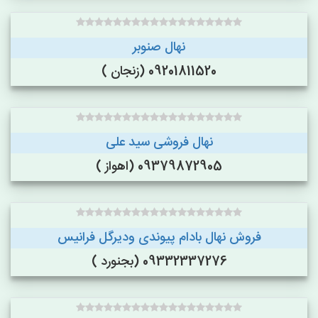
نهال صنوبر
09201811520 (زنجان )
نهال فروشی سید علی
09379872905 (اهواز )
فروش نهال بادام پیوندی ودیرگل فرانیس
09332337276 (بجنورد )