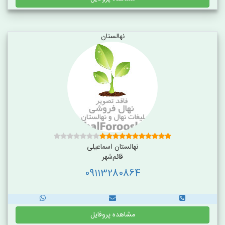
نهالستان
نهالستان اسماعیلی
قائم‌شهر
09113280864
مشاهده پروفایل