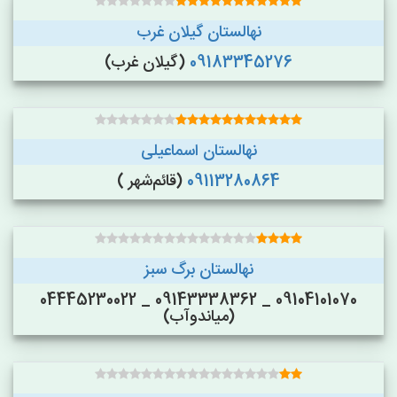
نهالستان گیلان غرب
09183345276
(گیلان غرب)
نهالستان اسماعیلی
09113280864
(قائم‌شهر )
نهالستان برگ سبز
09104101070 _ 09143338362 _ 04445230022
(میاندوآب)