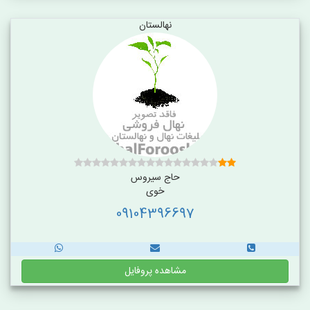
نهالستان
حاج سیروس
خوی
09104396697
مشاهده پروفایل