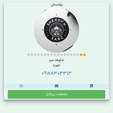
نهالستان
شکوفه سبز
جهرم
09178303313
مشاهده پروفایل