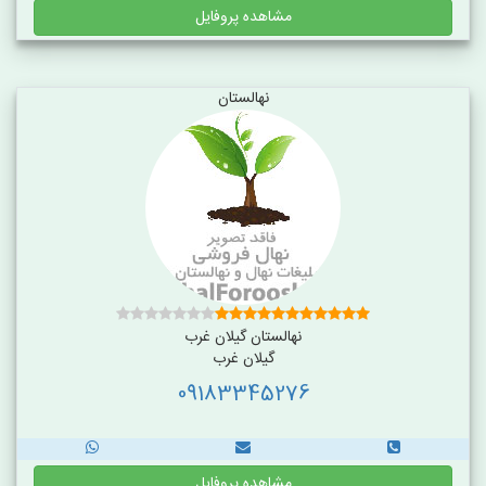
مشاهده پروفایل
نهالستان
نهالستان گیلان غرب
گیلان غرب
09183345276
مشاهده پروفایل