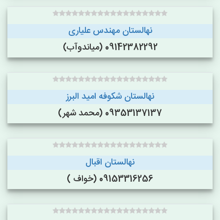
نهالستان مهندس علیاری
09142382292 (میاندوآب)
نهالستان شکوفه امید البرز
09353137137 (محمد شهر)
نهالستان اقبال
09153316256 (خواف )