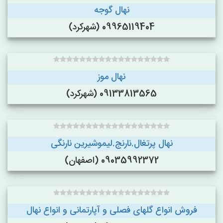
نهال گوجه
09965119404 (شهرکرد)
نهال موز
09133813565 (شهرکرد)
نهال پرتغال.نارنج.لیموشیرین نارنگی
09035992372 (اصفهان)
فروش انواع گلهای فصلی و آپارتمانی و انواع نهال