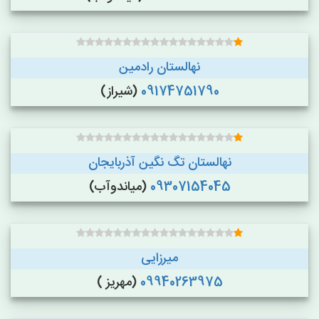
نهالستان رادمین
09174751790
(شیراز)
نهالستان تگ نگین آذربایجان
09307154045
(میاندوآب)
میرزایی
09940263975
(مهریز )