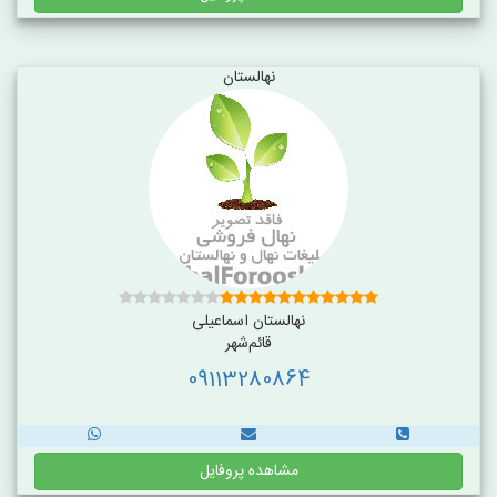
نهالستان
نهالستان اسماعیلی
قائم‌شهر
09113280864
مشاهده پروفایل