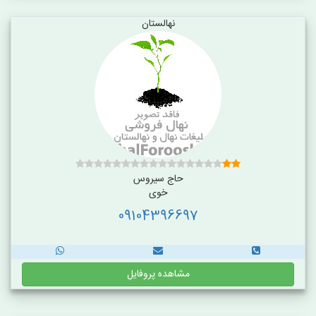
نهالستان
حاج سیروس
خوی
09104396697
مشاهده پروفایل