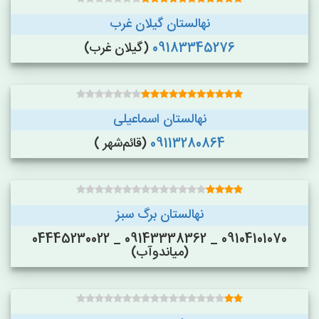
نهالستان گیلان غرب
09183345276
(گیلان غرب)
نهالستان اسماعیلی
09113280864
(قائم‌شهر )
نهالستان برگ سبز
09104101070 _ 09143338362 _ 04445230022
(میاندوآب)