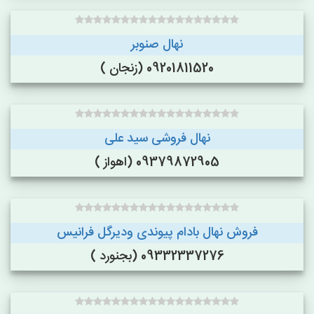
نهال صنوبر
09201811520 (زنجان )
نهال فروشی سید علی
09379872905 (اهواز )
فروش نهال بادام پیوندی ودیرگل فرانیس
09332337276 (بجنورد )