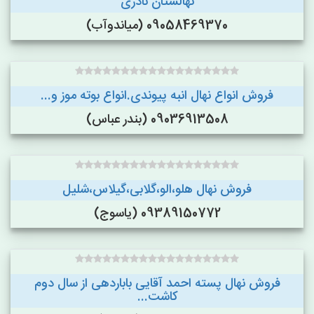
نهالستان نادری
09058469370 (میاندوآب)
فروش انواع نهال انبه پیوندی.انواع بوته موز و...
09036913508 (بندر عباس)
فروش نهال هلو،الو،گلابی،گیلاس،شلیل
09389150772 (یاسوج)
فروش نهال پسته احمد آقایی باباردهی از سال دوم
کاشت...