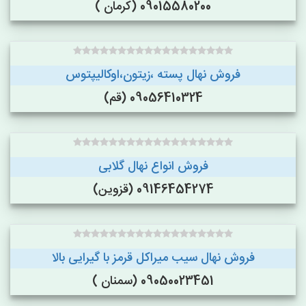
09015580200 (کرمان )
فروش نهال پسته ،زیتون،اوکالیپتوس
09056410324 (قم)
فروش انواع نهال گلابی
09146454274 (قزوین)
فروش نهال سیب میراکل قرمز با گیرایی بالا
09050023451 (سمنان )