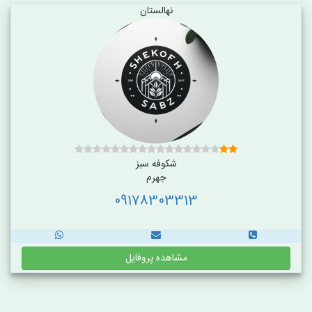
نهالستان
شکوفه سبز
جهرم
09178303313
مشاهده پروفایل