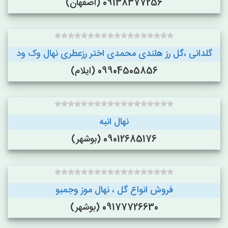
09138377256 (اصفهان)
گلدانی ،گل رز هلندی محمدی اختر رزعطری نهال وک ود
09904505856 (ایلام)
نهال انبه
09012685176 (بوشهر)
فروش انواع گل ، نهال موز وجمبو
09177726630 (بوشهر)