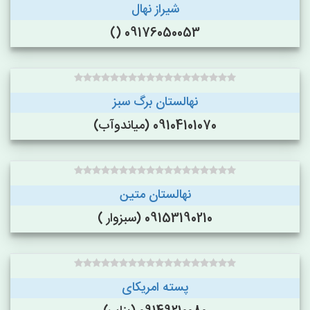
شیراز نهال
09176050053 ()
نهالستان برگ سبز
09104101070 (میاندوآب)
نهالستان متین
09153190210 (سبزوار )
پسته امریکای