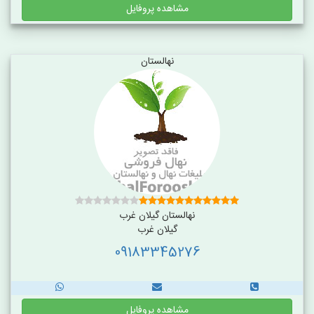
مشاهده پروفایل
نهالستان
نهالستان گیلان غرب
گیلان غرب
09183345276
مشاهده پروفایل