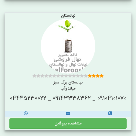
نهالستان
نهالستان برگ سبز
میاندوآب
09104101070 _ 09143338362 _ 04445230022
مشاهده پروفایل