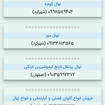
نهال گوجه
09965119404 (شهرکرد)
نهال موز
09133813565 (شهرکرد)
نهال پرتغال.نارنج.لیموشیرین نارنگی
09035992372 (اصفهان)
فروش انواع گلهای فصلی و آپارتمانی و انواع نهال