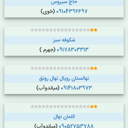
حاج سیروس
09104396697
(خوی)
شکوفه سبز
09178303313
(جهرم )
نهالستان رویال نهال رونق
09141803973
(میاندوآب)
ائلمان نهال
09052753788
(میاندوآب)