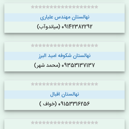
نهالستان مهندس علیاری
09142382292 (میاندوآب)
نهالستان شکوفه امید البرز
09353137137 (محمد شهر)
نهالستان اقبال
09153316256 (خواف )