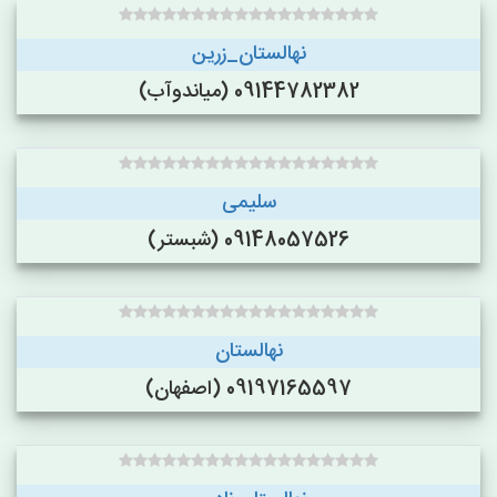
نهالستان_زرین
09144782382 (میاندوآب)
سلیمی
09148057526 (شبستر)
نهالستان
09197165597 (اصفهان)