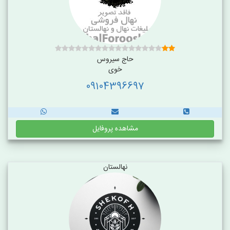
حاج سیروس
خوی
09104396697
مشاهده پروفایل
نهالستان