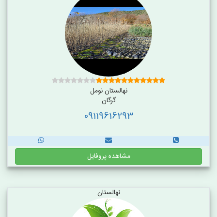
نهالستان نومل
گرگان
09119616293
مشاهده پروفایل
نهالستان