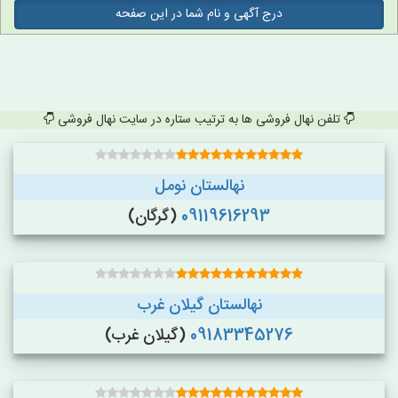
درج آگهی و نام شما در این صفحه
تلفن نهال فروشی ها به ترتیب ستاره در سایت نهال فروشی
نهالستان نومل
09119616293
(گرگان)
نهالستان گیلان غرب
09183345276
(گیلان غرب)