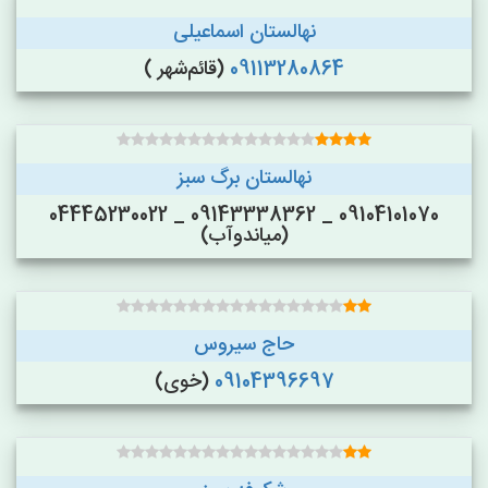
نهالستان اسماعیلی
09113280864
(قائم‌شهر )
نهالستان برگ سبز
09104101070 _ 09143338362 _ 04445230022
(میاندوآب)
حاج سیروس
09104396697
(خوی)