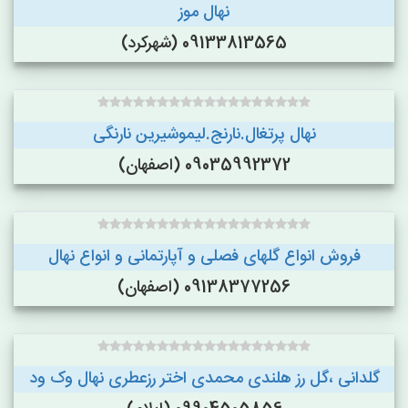
نهال موز
09133813565 (شهرکرد)
نهال پرتغال.نارنج.لیموشیرین نارنگی
09035992372 (اصفهان)
فروش انواع گلهای فصلی و آپارتمانی و انواع نهال
09138377256 (اصفهان)
گلدانی ،گل رز هلندی محمدی اختر رزعطری نهال وک ود