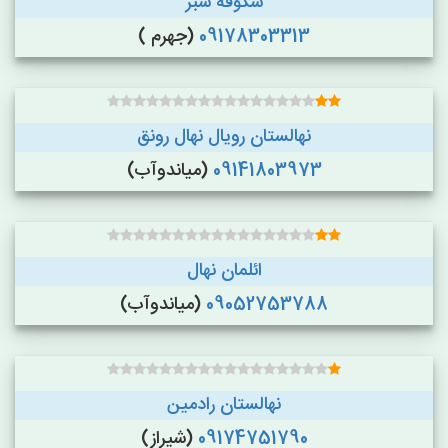
شکوفه سبز
09178303313
(جهرم )
نهالستان رویال نهال رونق
09141803973
(میاندوآب)
ائلمان نهال
09052753788
(میاندوآب)
نهالستان رادمین
09174751790
(شیراز)