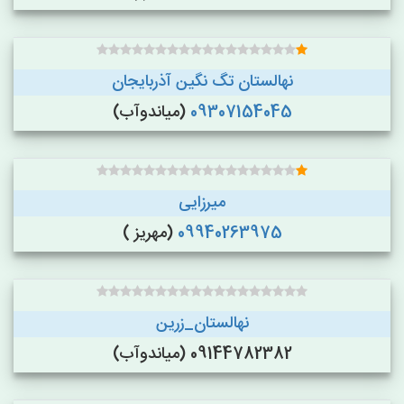
نهالستان تگ نگین آذربایجان
09307154045
(میاندوآب)
میرزایی
09940263975
(مهریز )
نهالستان_زرین
09144782382 (میاندوآب)