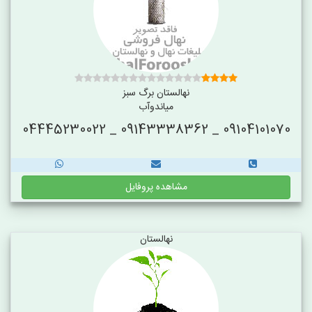
نهالستان برگ سبز
میاندوآب
09104101070 _ 09143338362 _ 04445230022
مشاهده پروفایل
نهالستان