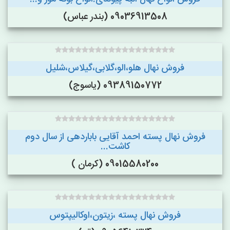
09036913508 (بندر عباس)
فروش نهال هلو،الو،گلابی،گیلاس،شلیل
09389150772 (یاسوج)
فروش نهال پسته احمد آقایی باباردهی از سال دوم
کاشت...
09015580200 (کرمان )
فروش نهال پسته ،زیتون،اوکالیپتوس