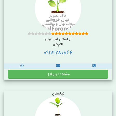
نهالستان اسماعیلی
قائم‌شهر
09113280864
مشاهده پروفایل
نهالستان