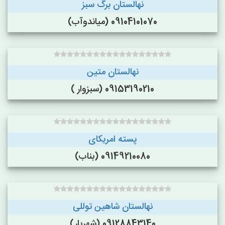
نهالستان برگ سبز
09104101070 (میاندوآب)
نهالستان متین
09153190210 (سبزوار )
پسته امریکای
09149210080 (بناب)
نهالستان شاهین توللی
09128843140 (شهریار)