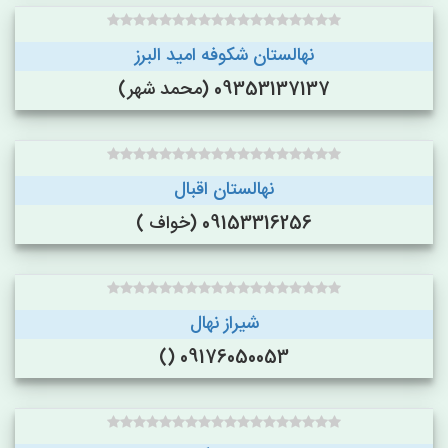
نهالستان شکوفه امید البرز
09353137137 (محمد شهر)
نهالستان اقبال
09153316256 (خواف )
شیراز نهال
09176050053 ()