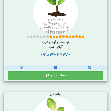
نهالستان گیلان غرب
گیلان غرب
09183345276
مشاهده پروفایل
نهالستان