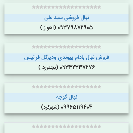
نهال فروشی سید علی
09379872905 (اهواز )
فروش نهال بادام پیوندی ودیرگل فرانیس
09332337276 (بجنورد )
نهال گوجه
09965119404 (شهرکرد)