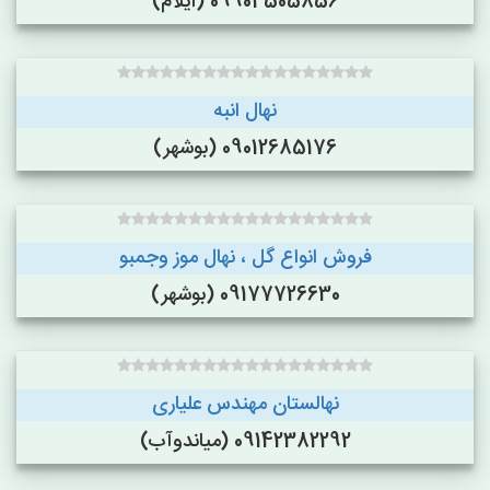
09904505856 (ایلام)
نهال انبه
09012685176 (بوشهر)
فروش انواع گل ، نهال موز وجمبو
09177726630 (بوشهر)
نهالستان مهندس علیاری
09142382292 (میاندوآب)