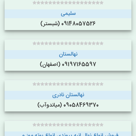
سلیمی
09148057526 (شبستر)
نهالستان
09197165597 (اصفهان)
نهالستان نادری
09058469370 (میاندوآب)
فروش انواع نهال انبه پیوندی.انواع بوته موز و...