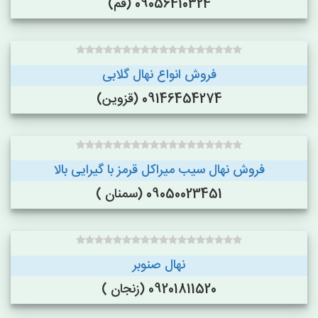
09056410324 (قم)
فروش انواع نهال گلابی
09146454274 (قزوین)
فروش نهال سیب میراکل قرمز با گیرایی بالا
09050023451 (سمنان )
نهال صنوبر
09201811520 (زنجان )