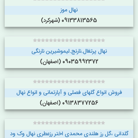
نهال موز
09133813565 (شهرکرد)
نهال پرتغال.نارنج.لیموشیرین نارنگی
09035992372 (اصفهان)
فروش انواع گلهای فصلی و آپارتمانی و انواع نهال
09138377256 (اصفهان)
گلدانی ،گل رز هلندی محمدی اختر رزعطری نهال وک ود