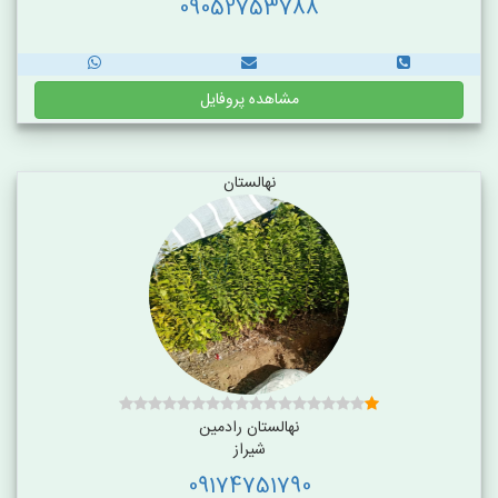
09052753788
مشاهده پروفایل
نهالستان
نهالستان رادمین
شیراز
09174751790