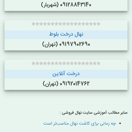
09128843140 (شهریار)
نهال درخت بلوط
09197902690 (تهران)
درخت آنلاین
09192014762 (تهران)
سایر مطالب آموزشی سایت نهال فروشی :
چه زمانی برای کاشت نهال مناسب‌تر است