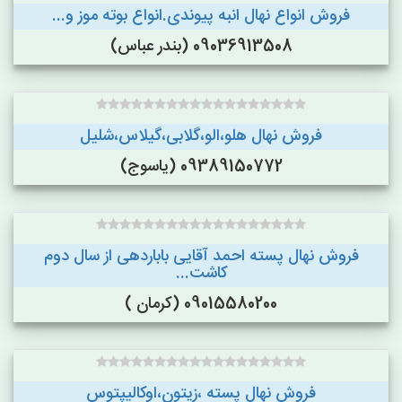
فروش انواع نهال انبه پیوندی.انواع بوته موز و...
09036913508 (بندر عباس)
فروش نهال هلو،الو،گلابی،گیلاس،شلیل
09389150772 (یاسوج)
فروش نهال پسته احمد آقایی باباردهی از سال دوم
کاشت...
09015580200 (کرمان )
فروش نهال پسته ،زیتون،اوکالیپتوس