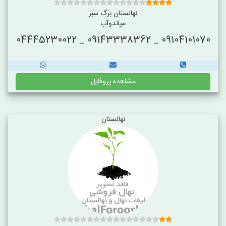
نهالستان برگ سبز
میاندوآب
09104101070 _ 09143338362 _ 04445230022
مشاهده پروفایل
نهالستان