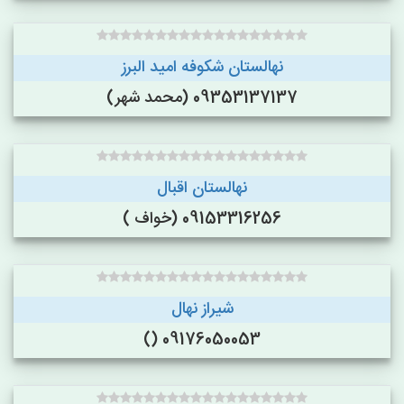
نهالستان شکوفه امید البرز
09353137137 (محمد شهر)
نهالستان اقبال
09153316256 (خواف )
شیراز نهال
09176050053 ()