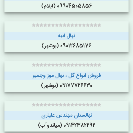
09904505856 (ایلام)
نهال انبه
09012685176 (بوشهر)
فروش انواع گل ، نهال موز وجمبو
09177726630 (بوشهر)
نهالستان مهندس علیاری
09142382292 (میاندوآب)