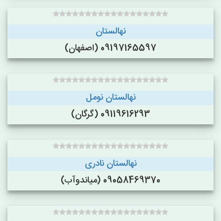
نهالستان
09197165597 (اصفهان)
نهالستان نومل
09119616293 (گرگان)
نهالستان نادری
09058469370 (میاندوآب)