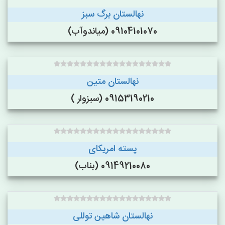
نهالستان برگ سبز
09104101070 (میاندوآب)
نهالستان متین
09153190210 (سبزوار )
پسته امریکای
09149210080 (بناب)
نهالستان شاهین توللی