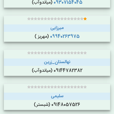
09307154045
(میاندوآب)
میرزایی
09940263975
(مهریز )
نهالستان_زرین
09144782382 (میاندوآب)
سلیمی
09148057526 (شبستر)