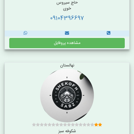
حاج سیروس
خوی
09104396697
مشاهده پروفایل
نهالستان
شکوفه سبز