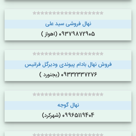
نهال فروشی سید علی
09379872905 (اهواز )
فروش نهال بادام پیوندی ودیرگل فرانیس
09332337276 (بجنورد )
نهال گوجه
09965119404 (شهرکرد)