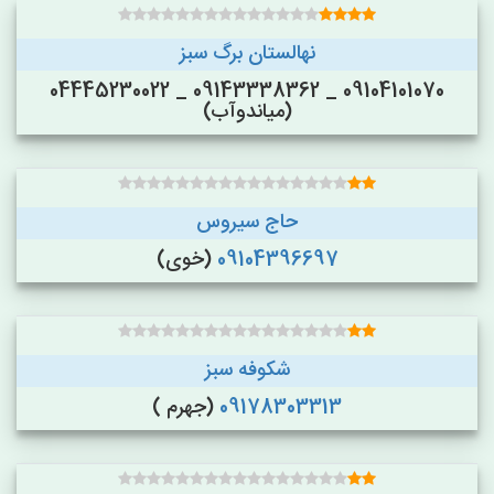
نهالستان برگ سبز
09104101070 _ 09143338362 _ 04445230022
(میاندوآب)
حاج سیروس
09104396697
(خوی)
شکوفه سبز
09178303313
(جهرم )