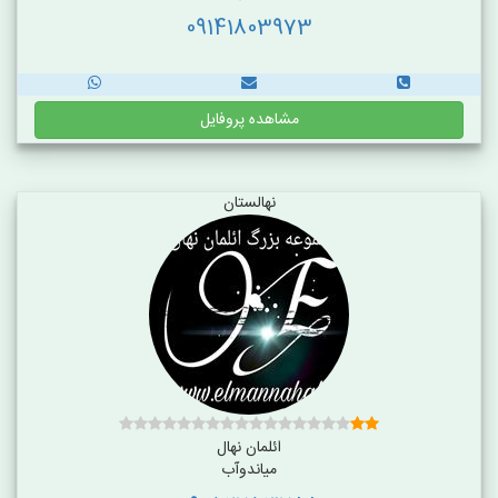
09141803973
مشاهده پروفایل
نهالستان
ائلمان نهال
میاندوآب