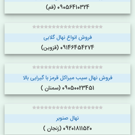
09056410324 (قم)
فروش انواع نهال گلابی
09146454274 (قزوین)
فروش نهال سیب میراکل قرمز با گیرایی بالا
09050023451 (سمنان )
نهال صنوبر
09201811520 (زنجان )