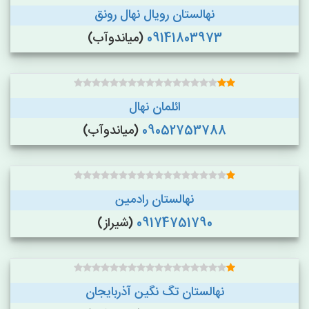
نهالستان رویال نهال رونق
09141803973
(میاندوآب)
ائلمان نهال
09052753788
(میاندوآب)
نهالستان رادمین
09174751790
(شیراز)
نهالستان تگ نگین آذربایجان