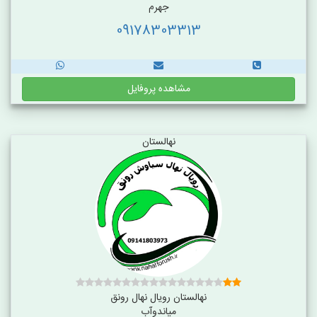
جهرم
09178303313
مشاهده پروفایل
نهالستان
نهالستان رویال نهال رونق
میاندوآب