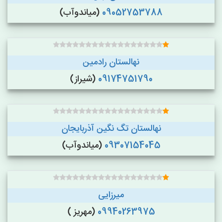
09052753788
(میاندوآب)
نهالستان رادمین
09174751790
(شیراز)
نهالستان تگ نگین آذربایجان
09307154045
(میاندوآب)
میرزایی
09940263975
(مهریز )