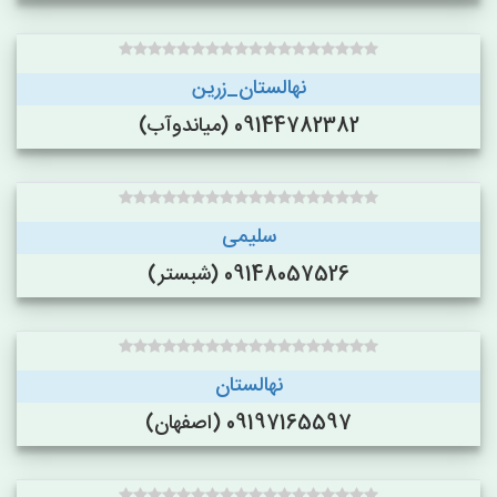
نهالستان_زرین
09144782382 (میاندوآب)
سلیمی
09148057526 (شبستر)
نهالستان
09197165597 (اصفهان)