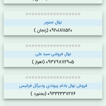
نهال صنوبر
09201811520 (زنجان )
نهال فروشی سید علی
09379872905 (اهواز )
فروش نهال بادام پیوندی ودیرگل فرانیس
09332337276 (بجنورد )