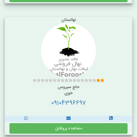
نهالستان
حاج سیروس
خوی
09104396697
مشاهده پروفایل