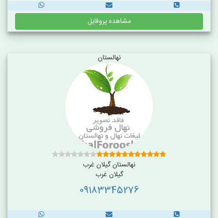
مشاهده پروفایل
نهالستان
نهالستان گیلان غرب
گیلان غرب
09183345276