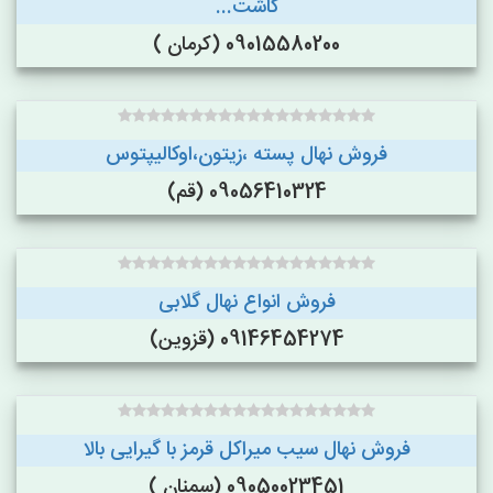
کاشت...
09015580200 (کرمان )
فروش نهال پسته ،زیتون،اوکالیپتوس
09056410324 (قم)
فروش انواع نهال گلابی
09146454274 (قزوین)
فروش نهال سیب میراکل قرمز با گیرایی بالا
09050023451 (سمنان )