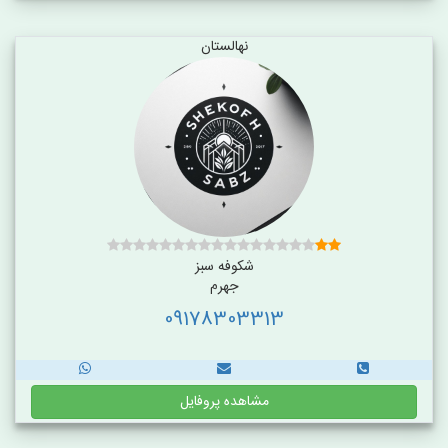
نهالستان
شکوفه سبز
جهرم
09178303313
مشاهده پروفایل