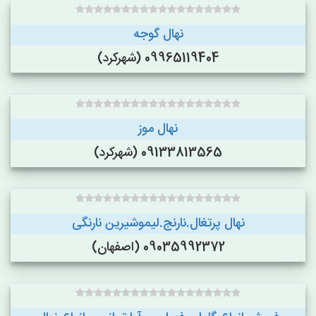
نهال گوجه
09965119404 (شهرکرد)
نهال موز
09133813565 (شهرکرد)
نهال پرتغال.نارنج.لیموشیرین نارنگی
09035992372 (اصفهان)