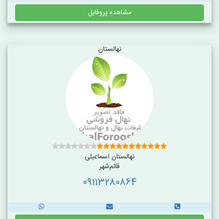
مشاهده پروفایل
نهالستان
نهالستان اسماعیلی
قائم‌شهر
09113280864