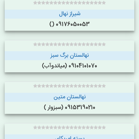
شیراز نهال
09176050053 ()
نهالستان برگ سبز
09104101070 (میاندوآب)
نهالستان متین
09153190210 (سبزوار )
پسته امریکای