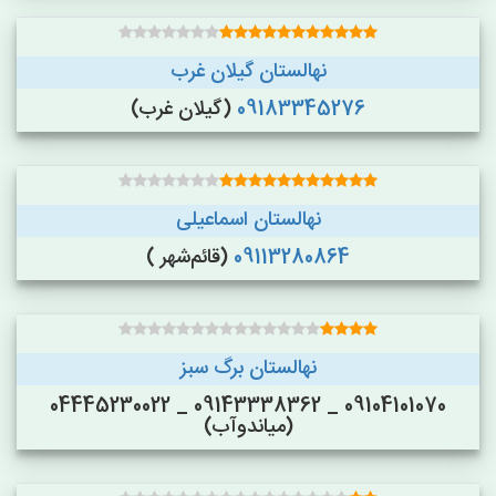
نهالستان گیلان غرب
09183345276
(گیلان غرب)
نهالستان اسماعیلی
09113280864
(قائم‌شهر )
نهالستان برگ سبز
09104101070 _ 09143338362 _ 04445230022
(میاندوآب)