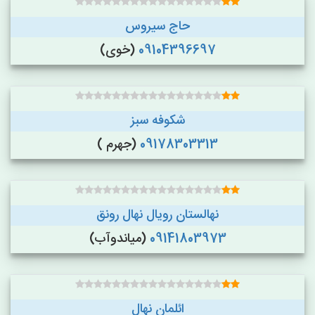
حاج سیروس
09104396697
(خوی)
شکوفه سبز
09178303313
(جهرم )
نهالستان رویال نهال رونق
09141803973
(میاندوآب)
ائلمان نهال