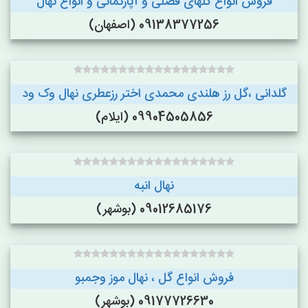
فروش انواع گلهای فصلی و آپارتمانی و انواع نهال
09138377256 (اصفهان)
گلدانی ،گل رز هلندی محمدی اختر رزعطری نهال وک ود
09904505856 (ایلام)
نهال انبه
09012685176 (بوشهر)
فروش انواع گل ، نهال موز وجمبو
09177726630 (بوشهر)