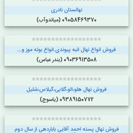
نهالستان نادری
09058469370 (میاندوآب)
فروش انواع نهال انبه پیوندی.انواع بوته موز و...
09036913508 (بندر عباس)
فروش نهال هلو،الو،گلابی،گیلاس،شلیل
09389150772 (یاسوج)
فروش نهال پسته احمد آقایی باباردهی از سال دوم