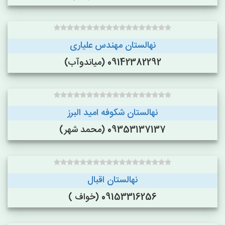
نهالستان مهندس علیاری
09142382292 (میاندوآب)
نهالستان شکوفه امید البرز
09353137137 (محمد شهر)
نهالستان اقبال
09153316256 (خواف )