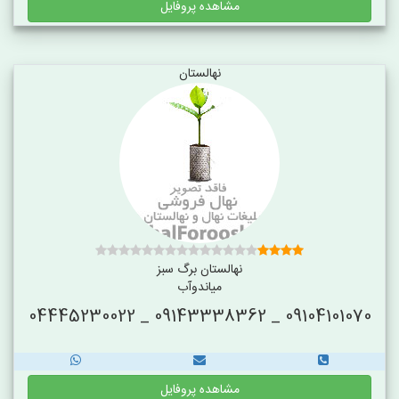
مشاهده پروفایل
نهالستان
نهالستان برگ سبز
میاندوآب
09104101070 _ 09143338362 _ 04445230022
مشاهده پروفایل