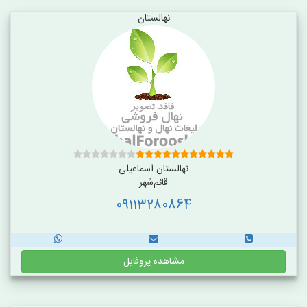
نهالستان
نهالستان اسماعیلی
قائم‌شهر
09113280864
مشاهده پروفایل