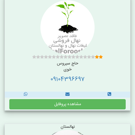
حاج سیروس
خوی
09104396697
مشاهده پروفایل
نهالستان