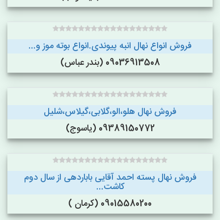
فروش انواع نهال انبه پیوندی.انواع بوته موز و...
09036913508 (بندر عباس)
فروش نهال هلو،الو،گلابی،گیلاس،شلیل
09389150772 (یاسوج)
فروش نهال پسته احمد آقایی باباردهی از سال دوم
کاشت...
09015580200 (کرمان )