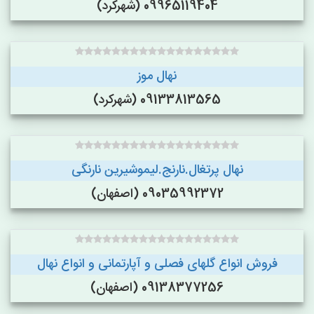
09965119404 (شهرکرد)
نهال موز
09133813565 (شهرکرد)
نهال پرتغال.نارنج.لیموشیرین نارنگی
09035992372 (اصفهان)
فروش انواع گلهای فصلی و آپارتمانی و انواع نهال
09138377256 (اصفهان)