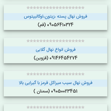
فروش نهال پسته ،زیتون،اوکالیپتوس
09056410324 (قم)
فروش انواع نهال گلابی
09146454274 (قزوین)
فروش نهال سیب میراکل قرمز با گیرایی بالا
09050023451 (سمنان )