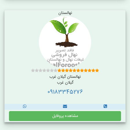
نهالستان
نهالستان گیلان غرب
گیلان غرب
09183345276
مشاهده پروفایل