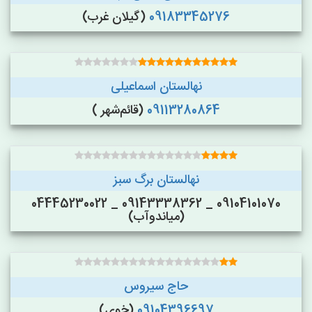
09183345276
(گیلان غرب)
نهالستان اسماعیلی
09113280864
(قائم‌شهر )
نهالستان برگ سبز
09104101070 _ 09143338362 _ 04445230022
(میاندوآب)
حاج سیروس
09104396697
(خوی)