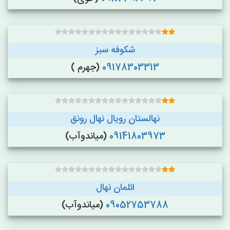
شکوفه سبز
09178303313
(جهرم )
نهالستان رویال نهال رونق
09141803973
(میاندوآب)
ائلمان نهال
09052753788
(میاندوآب)