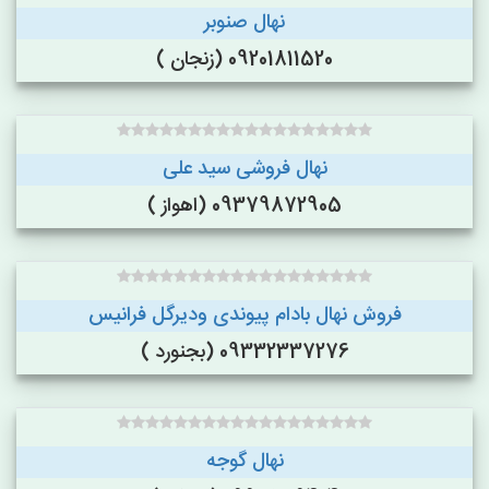
نهال صنوبر
09201811520 (زنجان )
نهال فروشی سید علی
09379872905 (اهواز )
فروش نهال بادام پیوندی ودیرگل فرانیس
09332337276 (بجنورد )
نهال گوجه