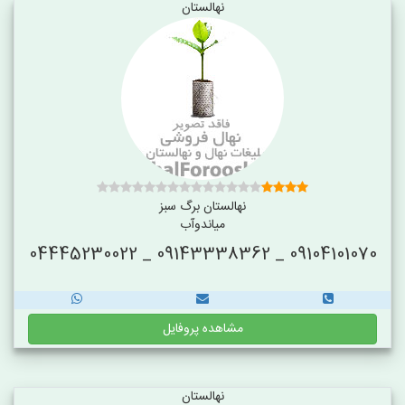
نهالستان
نهالستان برگ سبز
میاندوآب
09104101070 _ 09143338362 _ 04445230022
مشاهده پروفایل
نهالستان