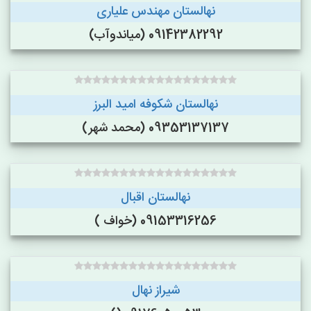
نهالستان مهندس علیاری
09142382292 (میاندوآب)
نهالستان شکوفه امید البرز
09353137137 (محمد شهر)
نهالستان اقبال
09153316256 (خواف )
شیراز نهال