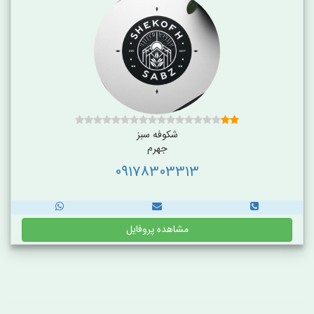
شکوفه سبز
جهرم
09178303313
مشاهده پروفایل