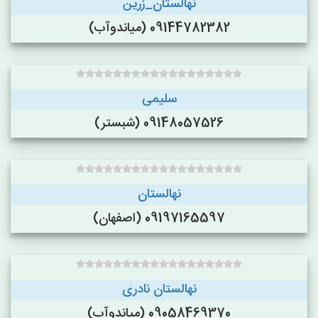
نهالستان_زرین
09144782382 (میاندوآب)
سلیمی
09148057526 (شبستر)
نهالستان
09197165597 (اصفهان)
نهالستان نادری
09058469370 (میاندوآب)