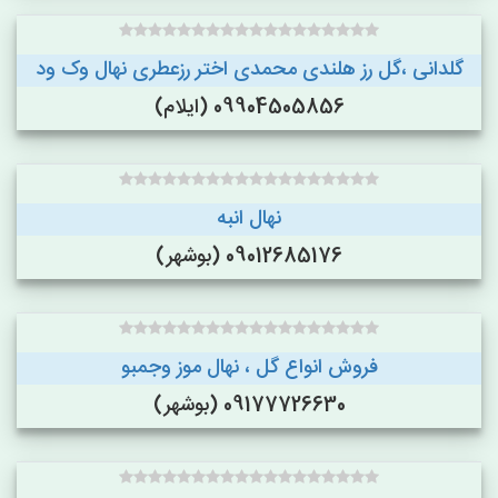
گلدانی ،گل رز هلندی محمدی اختر رزعطری نهال وک ود
09904505856 (ایلام)
نهال انبه
09012685176 (بوشهر)
فروش انواع گل ، نهال موز وجمبو
09177726630 (بوشهر)