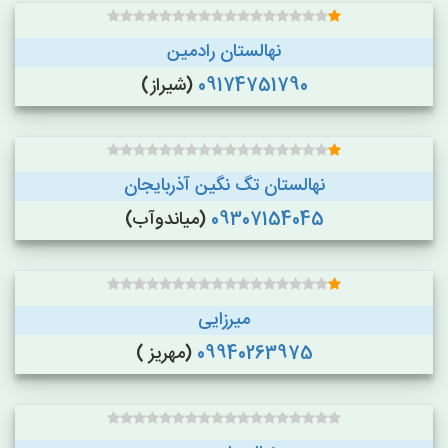
نهالستان رادمین
09174751790
(شیراز)
نهالستان تگ نگین آذربایجان
09307154045
(میاندوآب)
میرزایی
09940263975
(مهریز )