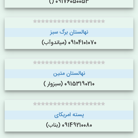
09176050053 ()
نهالستان برگ سبز
09104101070 (میاندوآب)
نهالستان متین
09153190210 (سبزوار )
پسته امریکای
09149210080 (بناب)