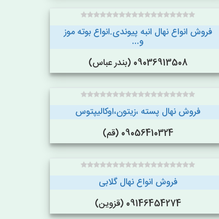
فروش انواع نهال انبه پیوندی.انواع بوته موز
و...
09036913508 (بندر عباس)
فروش نهال پسته ،زیتون،اوکالیپتوس
09056410324 (قم)
فروش انواع نهال گلابی
09146454274 (قزوین)