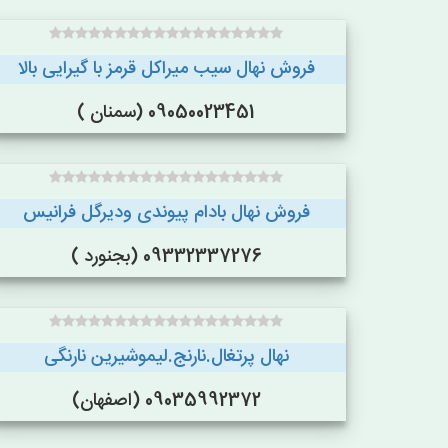
فروش نهال سیب میراکل قرمز با گیرایی بالا
09050023451 (سمنان )
فروش نهال بادام پیوندی ودیرگل فرانیس
09332337276 (بجنورد )
نهال پرتغال.نارنج.لیموشیرین نارنگی
09035992372 (اصفهان)