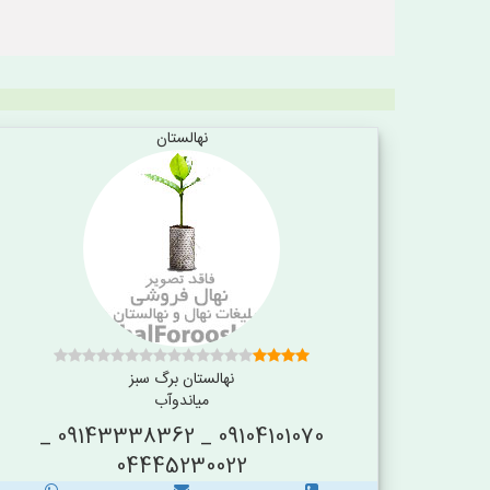
نهالستان
نهالستان برگ سبز
میاندوآب
09104101070 _ 09143338362 _
04445230022