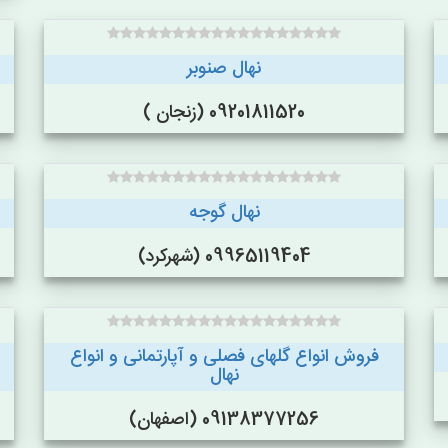
نهال صنوبر
09201811520 (زنجان )
نهال گوجه
09965119404 (شهرکرد)
فروش انواع گلهای فصلی و آپارتمانی و انواع
نهال
09138377256 (اصفهان)