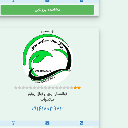
مشاهده پروفایل
نهالستان
نهالستان رویال نهال رونق
میاندوآب
09141803973