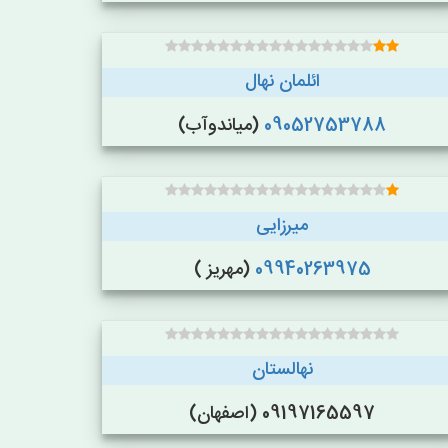
ائلمان نهال
09052753788
(میاندوآب)
میرزایی
09940263975
(مهریز )
نهالستان
09197165597 (اصفهان)