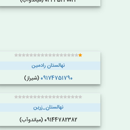
04445230022 (میاندوآب)
نهالستان رادمین
09174751790
(شیراز)
نهالستان_زرین
09144782382 (میاندوآب)