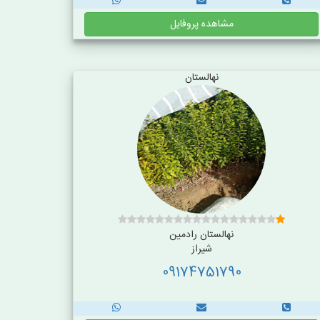
مشاهده پروفایل
نهالستان
نهالستان رادمین
شیراز
09174751790