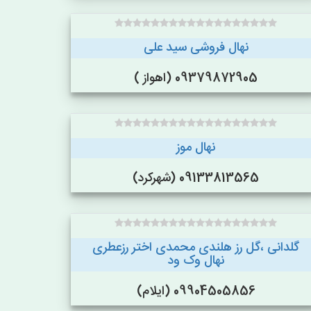
نهال فروشی سید علی
09379872905 (اهواز )
نهال موز
09133813565 (شهرکرد)
گلدانی ،گل رز هلندی محمدی اختر رزعطری
نهال وک ود
09904505856 (ایلام)