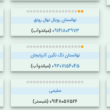
نهالستان رویال نهال رونق
09141803973
(میاندوآب)
نهالستان تگ نگین آذربایجان
09307154045
(میاندوآب)
سلیمی
09148057526 (شبستر)