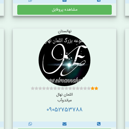
مشاهده پروفایل
نهالستان
ائلمان نهال
میاندوآب
09052753788