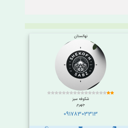
نهالستان
شکوفه سبز
جهرم
09178303313