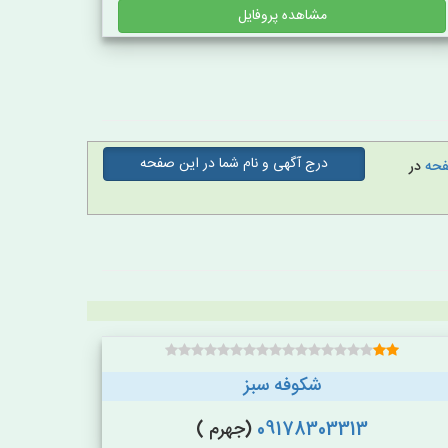
مشاهده پروفایل
درج آگهی و نام شما در این صفحه
صفحه
در
شکوفه سبز
09178303313
(جهرم )