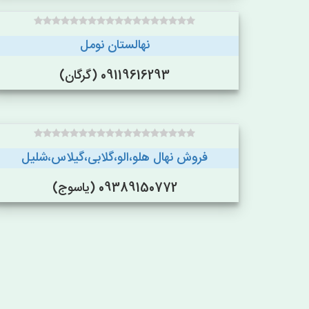
نهالستان نومل
09119616293 (گرگان)
فروش نهال هلو،الو،گلابی،گیلاس،شلیل
09389150772 (یاسوج)