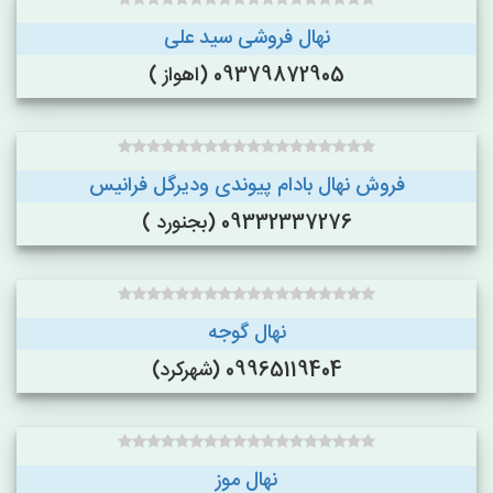
نهال فروشی سید علی
09379872905 (اهواز )
فروش نهال بادام پیوندی ودیرگل فرانیس
09332337276 (بجنورد )
نهال گوجه
09965119404 (شهرکرد)
نهال موز