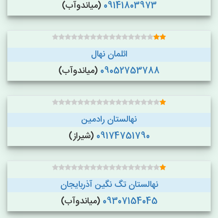
09141803973
(میاندوآب)
ائلمان نهال
09052753788
(میاندوآب)
نهالستان رادمین
09174751790
(شیراز)
نهالستان تگ نگین آذربایجان
09307154045
(میاندوآب)