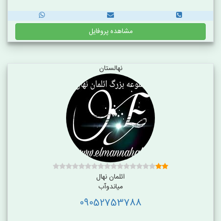
مشاهده پروفایل
نهالستان
ائلمان نهال
میاندوآب
09052753788