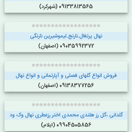
09133813565 (شهرکرد)
نهال پرتغال.نارنج.لیموشیرین نارنگی
09035992372 (اصفهان)
فروش انواع گلهای فصلی و آپارتمانی و انواع نهال
09138377256 (اصفهان)
گلدانی ،گل رز هلندی محمدی اختر رزعطری نهال وک ود
09904505856 (ایلام)