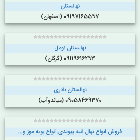
نهالستان
09197165597 (اصفهان)
نهالستان نومل
09119616293 (گرگان)
نهالستان نادری
09058469370 (میاندوآب)
فروش انواع نهال انبه پیوندی.انواع بوته موز و...