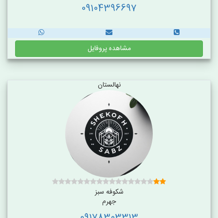
09104396697
مشاهده پروفایل
نهالستان
شکوفه سبز
جهرم