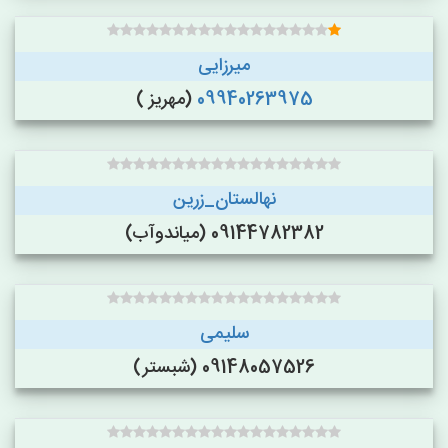
میرزایی
09940263975
(مهریز )
نهالستان_زرین
09144782382 (میاندوآب)
سلیمی
09148057526 (شبستر)