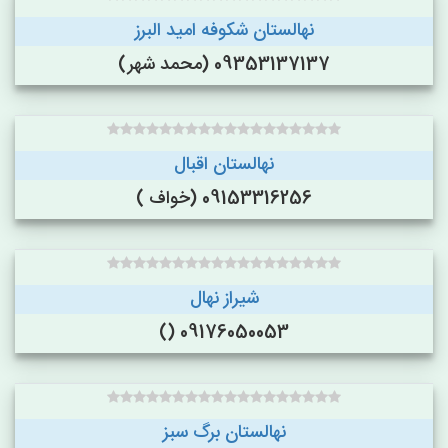
نهالستان شکوفه امید البرز
09353137137 (محمد شهر)
نهالستان اقبال
09153316256 (خواف )
شیراز نهال
09176050053 ()
نهالستان برگ سبز