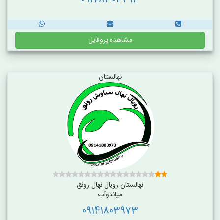
09178303313
مشاهده پروفایل
نهالستان
نهالستان رویال نهال رونق
میاندوآب
09141803973