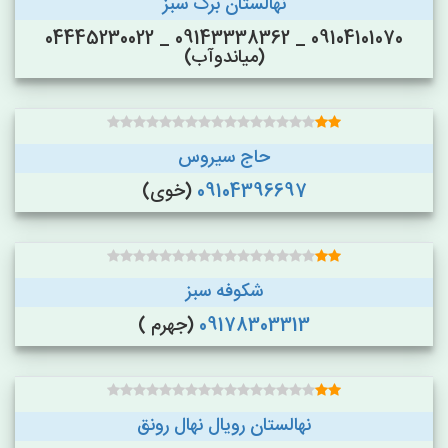
نهالستان برگ سبز
09104101070 _ 09143338362 _ 04445230022
(میاندوآب)
حاج سیروس
09104396697
(خوی)
شکوفه سبز
09178303313
(جهرم )
نهالستان رویال نهال رونق