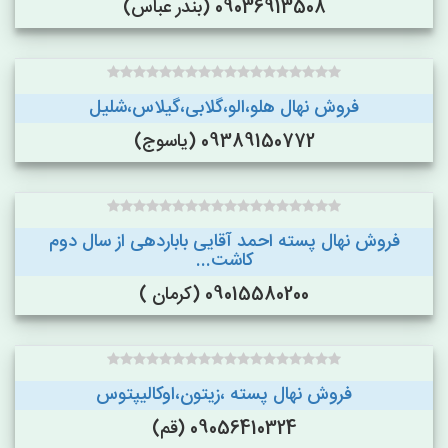
09036913508 (بندر عباس)
فروش نهال هلو،الو،گلابی،گیلاس،شلیل
09389150772 (یاسوج)
فروش نهال پسته احمد آقایی باباردهی از سال دوم
کاشت...
09015580200 (کرمان )
فروش نهال پسته ،زیتون،اوکالیپتوس
09056410324 (قم)