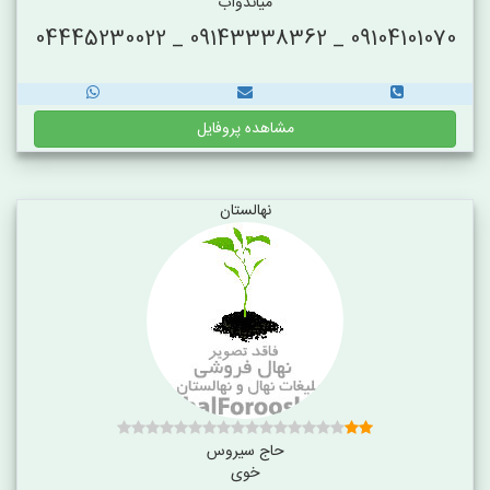
میاندوآب
09104101070 _ 09143338362 _ 04445230022
مشاهده پروفایل
نهالستان
حاج سیروس
خوی