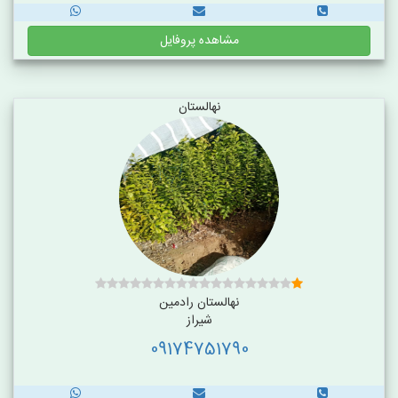
مشاهده پروفایل
نهالستان
نهالستان رادمین
شیراز
09174751790