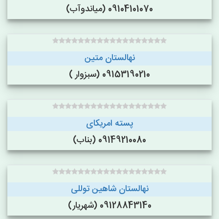
09104101070 (میاندوآب)
نهالستان متین
09153190210 (سبزوار )
پسته امریکای
09149210080 (بناب)
نهالستان شاهین توللی
09128843140 (شهریار)