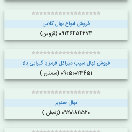
فروش انواع نهال گلابی
09146454274 (قزوین)
فروش نهال سیب میراکل قرمز با گیرایی بالا
09050023451 (سمنان )
نهال صنوبر
09201811520 (زنجان )