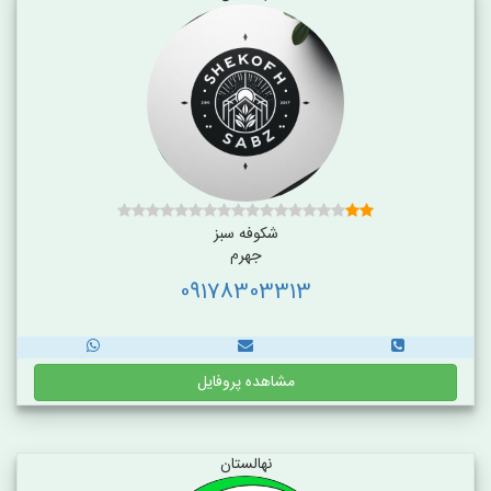
شکوفه سبز
جهرم
09178303313
مشاهده پروفایل
نهالستان