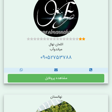
ائلمان نهال
میاندوآب
09052753788
مشاهده پروفایل
نهالستان