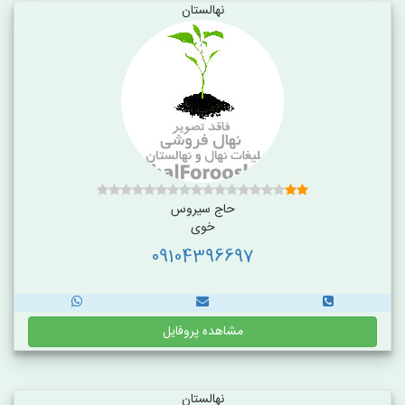
نهالستان
حاج سیروس
خوی
09104396697
مشاهده پروفایل
نهالستان