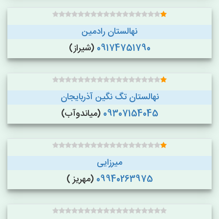
نهالستان رادمین
09174751790
(شیراز)
نهالستان تگ نگین آذربایجان
09307154045
(میاندوآب)
میرزایی
09940263975
(مهریز )