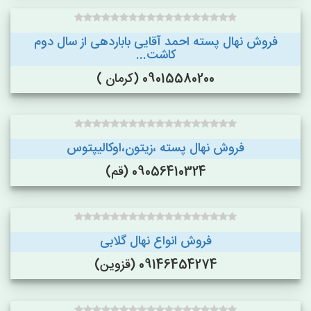
فروش نهال پسته احمد آقایی باباردهی از سال دوم
کاشت...
09015580200 (کرمان )
فروش نهال پسته ،زیتون،اوکالیپتوس
09056410324 (قم)
فروش انواع نهال گلابی
09146454274 (قزوین)