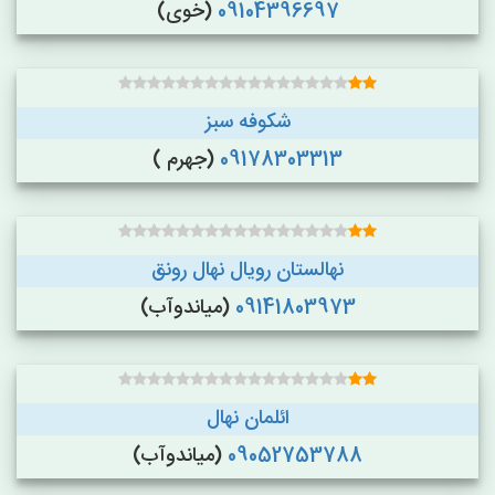
09104396697
(خوی)
شکوفه سبز
09178303313
(جهرم )
نهالستان رویال نهال رونق
09141803973
(میاندوآب)
ائلمان نهال
09052753788
(میاندوآب)