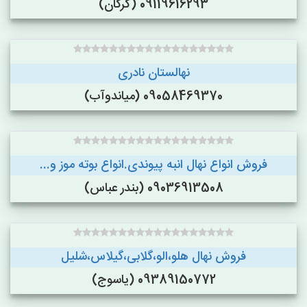
09119616293 (گرگان)
نهالستان نادری
09058469370 (میاندوآب)
فروش انواع نهال انبه پیوندی.انواع بوته موز و...
09036913508 (بندر عباس)
فروش نهال هلو،الو،گلابی،گیلاس،شلیل
09389150772 (یاسوج)