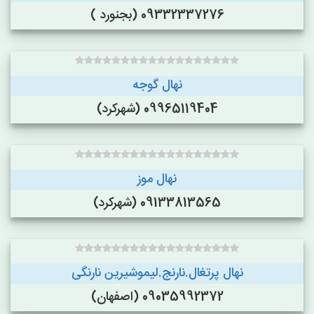
09332337276 (بجنورد )
نهال گوجه
09965119404 (شهرکرد)
نهال موز
09133813565 (شهرکرد)
نهال پرتغال.نارنج.لیموشیرین نارنگی
09035992372 (اصفهان)