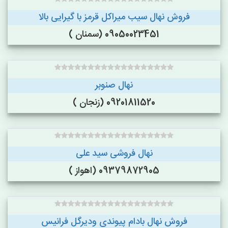
فروش نهال سیب میراکل قرمز با گیرایی بالا
09050023451 (سمنان )
نهال صنوبر
09201811520 (زنجان )
نهال فروشی سید علی
09379872905 (اهواز )
فروش نهال بادام پیوندی ودیرگل فرانیس