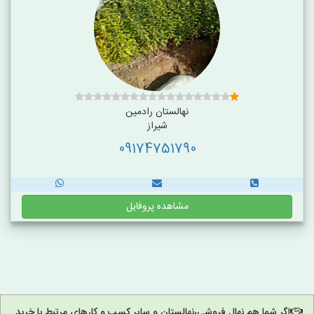
نهالستان رادمین
شیراز
09174751790
مشاهده پروفایل
اگر شما هم نهال فروشی،نهالستان و سایر کسب و کارهای مرتبط با خرید