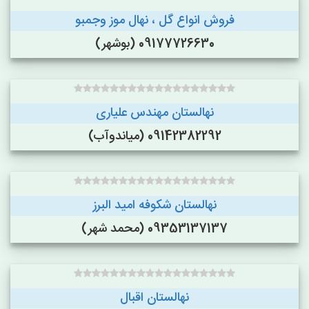
فروش انواع گل ، نهال موز وجمبو
09177726630 (بوشهر)
نهالستان مهندس علیاری
09142382292 (میاندوآب)
نهالستان شکوفه امید البرز
09353137137 (محمد شهر)
نهالستان اقبال