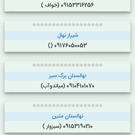
09153316256 (خواف )
شیراز نهال
09176050053 ()
نهالستان برگ سبز
09104101070 (میاندوآب)
نهالستان متین
09153190210 (سبزوار )