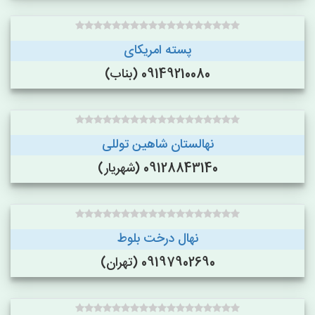
پسته امریکای
09149210080 (بناب)
نهالستان شاهین توللی
09128843140 (شهریار)
نهال درخت بلوط
09197902690 (تهران)