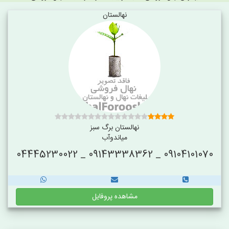
نهالستان
نهالستان برگ سبز
میاندوآب
09104101070 _ 09143338362 _ 04445230022
مشاهده پروفایل