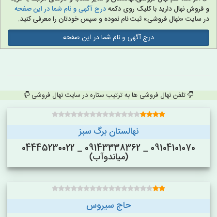
و فروش نهال دارید با کلیک روی دکمه
درج آگهی و نام شما در این صفحه
در سایت «نهال فروشی» ثبت نام نموده و سپس خودتان را معرفی کنید.
درج آگهی و نام شما در این صفحه
تلفن نهال فروشی ها به ترتیب ستاره در سایت نهال فروشی
نهالستان برگ سبز
09104101070 _ 09143338362 _ 04445230022
(میاندوآب)
حاج سیروس