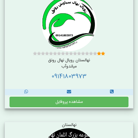
نهالستان رویال نهال رونق
میاندوآب
09141803973
مشاهده پروفایل
نهالستان