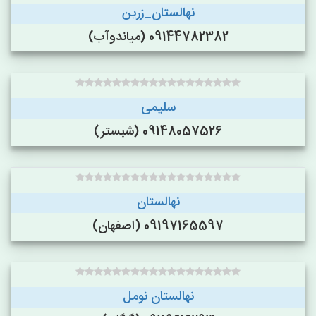
نهالستان_زرین
09144782382 (میاندوآب)
سلیمی
09148057526 (شبستر)
نهالستان
09197165597 (اصفهان)
نهالستان نومل