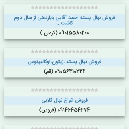
فروش نهال پسته احمد آقایی باباردهی از سال دوم
کاشت...
09015580200 (کرمان )
فروش نهال پسته ،زیتون،اوکالیپتوس
09056410324 (قم)
فروش انواع نهال گلابی
09146454274 (قزوین)