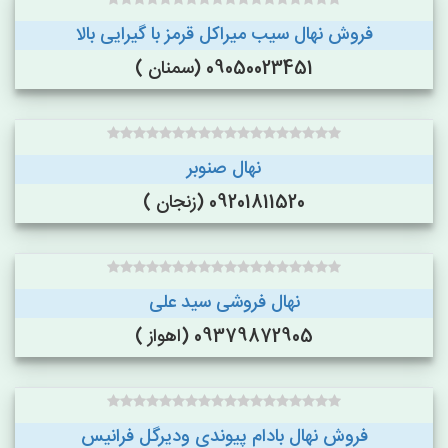
فروش نهال سیب میراکل قرمز با گیرایی بالا
09050023451 (سمنان )
نهال صنوبر
09201811520 (زنجان )
نهال فروشی سید علی
09379872905 (اهواز )
فروش نهال بادام پیوندی ودیرگل فرانیس