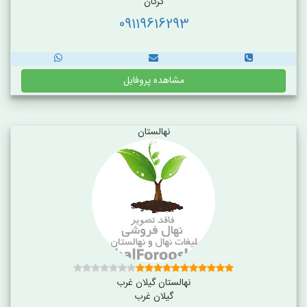
گرگان
09119616293
مشاهده پروفایل
نهالستان
نهالستان گیلان غرب
گیلان غرب