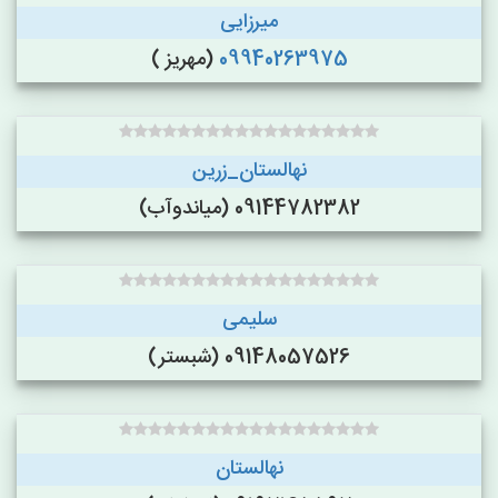
میرزایی
09940263975
(مهریز )
نهالستان_زرین
09144782382 (میاندوآب)
سلیمی
09148057526 (شبستر)
نهالستان