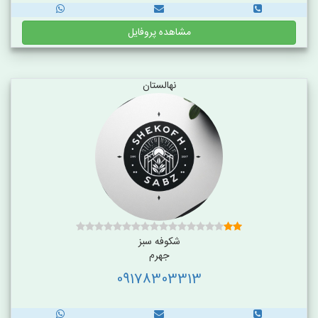
مشاهده پروفایل
نهالستان
شکوفه سبز
جهرم
09178303313