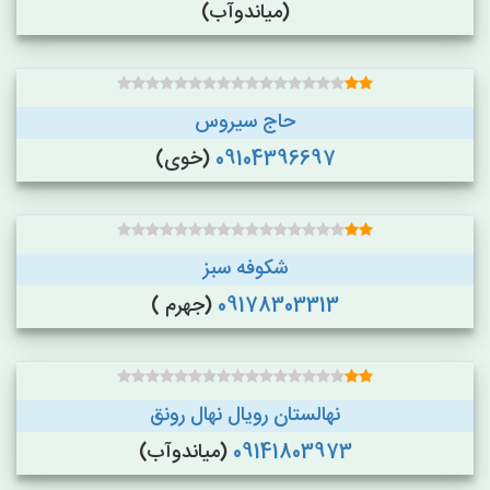
(میاندوآب)
حاج سیروس
09104396697
(خوی)
شکوفه سبز
09178303313
(جهرم )
نهالستان رویال نهال رونق
09141803973
(میاندوآب)