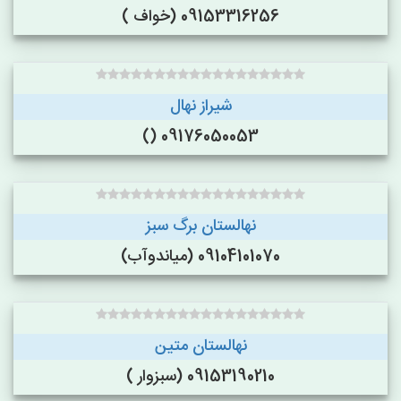
09153316256 (خواف )
شیراز نهال
09176050053 ()
نهالستان برگ سبز
09104101070 (میاندوآب)
نهالستان متین
09153190210 (سبزوار )