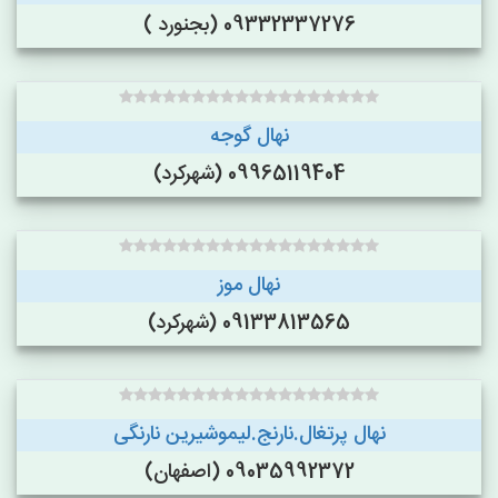
09332337276 (بجنورد )
نهال گوجه
09965119404 (شهرکرد)
نهال موز
09133813565 (شهرکرد)
نهال پرتغال.نارنج.لیموشیرین نارنگی
09035992372 (اصفهان)