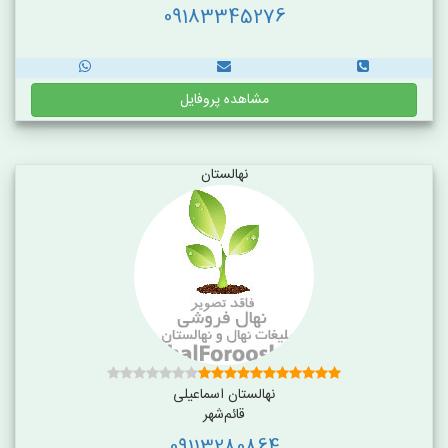
09183345276
مشاهده پروفایل
نهالستان
نهالستان اسماعیلی
قائم‌شهر