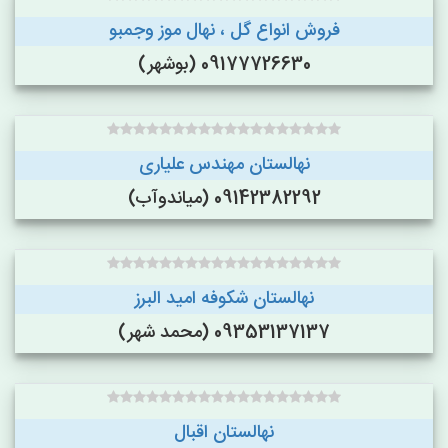
فروش انواع گل ، نهال موز وجمبو
09177726630 (بوشهر)
نهالستان مهندس علیاری
09142382292 (میاندوآب)
نهالستان شکوفه امید البرز
09353137137 (محمد شهر)
نهالستان اقبال