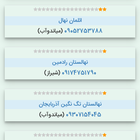
ائلمان نهال
09052753788
(میاندوآب)
نهالستان رادمین
09174751790
(شیراز)
نهالستان تگ نگین آذربایجان
09307154045
(میاندوآب)