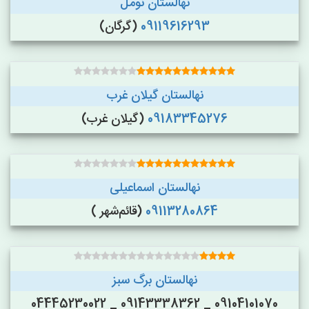
نهالستان نومل
09119616293
(گرگان)
نهالستان گیلان غرب
09183345276
(گیلان غرب)
نهالستان اسماعیلی
09113280864
(قائم‌شهر )
نهالستان برگ سبز
09104101070 _ 09143338362 _ 04445230022