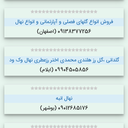
فروش انواع گلهای فصلی و آپارتمانی و انواع نهال
09138377256 (اصفهان)
گلدانی ،گل رز هلندی محمدی اختر رزعطری نهال وک ود
09904505856 (ایلام)
نهال انبه
09012685176 (بوشهر)