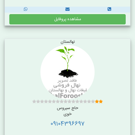
مشاهده پروفایل
نهالستان
حاج سیروس
خوی
09104396697