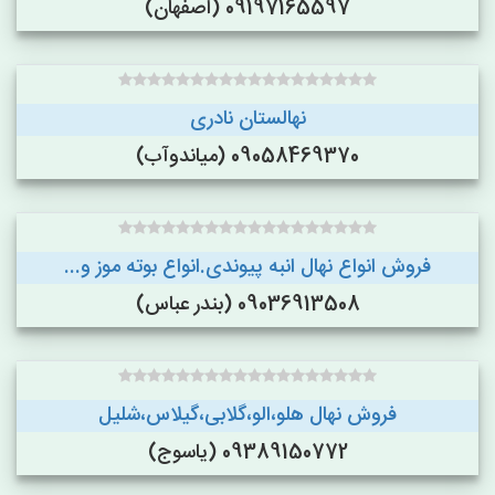
09197165597 (اصفهان)
نهالستان نادری
09058469370 (میاندوآب)
فروش انواع نهال انبه پیوندی.انواع بوته موز و...
09036913508 (بندر عباس)
فروش نهال هلو،الو،گلابی،گیلاس،شلیل
09389150772 (یاسوج)