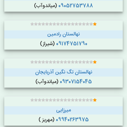
09052753788
(میاندوآب)
نهالستان رادمین
09174751790
(شیراز)
نهالستان تگ نگین آذربایجان
09307154045
(میاندوآب)
میرزایی
09940263975
(مهریز )