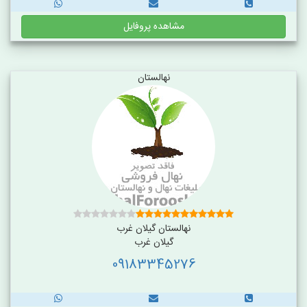
مشاهده پروفایل
نهالستان
نهالستان گیلان غرب
گیلان غرب
09183345276