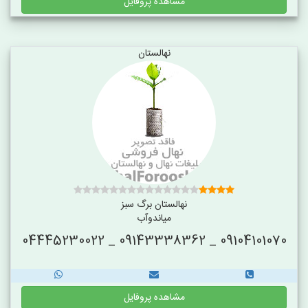
مشاهده پروفایل
نهالستان
نهالستان برگ سبز
میاندوآب
09104101070 _ 09143338362 _ 04445230022
مشاهده پروفایل