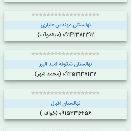
نهالستان مهندس علیاری
09142382292 (میاندوآب)
نهالستان شکوفه امید البرز
09353137137 (محمد شهر)
نهالستان اقبال
09153316256 (خواف )