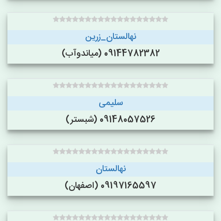
نهالستان_زرین
09144782382 (میاندوآب)
سلیمی
09148057526 (شبستر)
نهالستان
09197165597 (اصفهان)