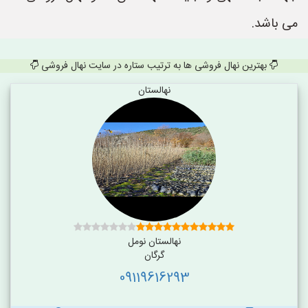
می باشد.
بهترین نهال فروشی ها به ترتیب ستاره در سایت نهال فروشی
نهالستان
نهالستان نومل
گرگان
09119616293