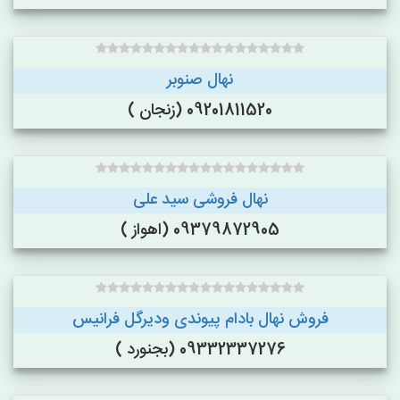
نهال صنوبر
09201811520 (زنجان )
نهال فروشی سید علی
09379872905 (اهواز )
فروش نهال بادام پیوندی ودیرگل فرانیس
09332337276 (بجنورد )