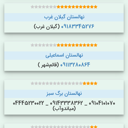
نهالستان گیلان غرب
09183345276
(گیلان غرب)
نهالستان اسماعیلی
09113280864
(قائم‌شهر )
نهالستان برگ سبز
09104101070 _ 09143338362 _ 04445230022
(میاندوآب)