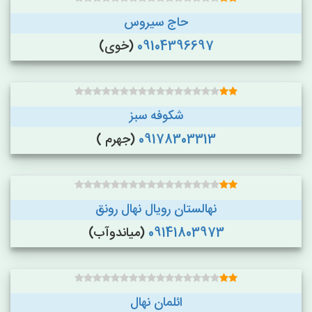
حاج سیروس
09104396697
(خوی)
شکوفه سبز
09178303313
(جهرم )
نهالستان رویال نهال رونق
09141803973
(میاندوآب)
ائلمان نهال