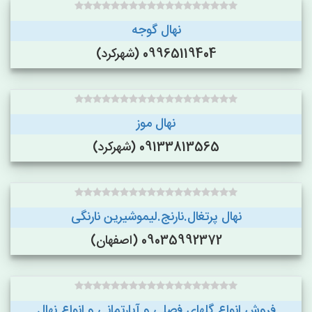
نهال گوجه
09965119404 (شهرکرد)
نهال موز
09133813565 (شهرکرد)
نهال پرتغال.نارنج.لیموشیرین نارنگی
09035992372 (اصفهان)
فروش انواع گلهای فصلی و آپارتمانی و انواع نهال