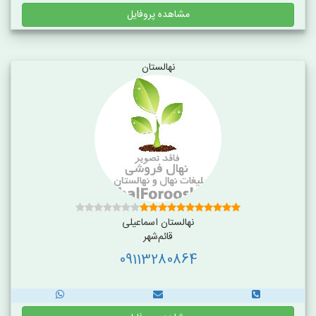
مشاهده پروفایل
نهالستان
نهالستان اسماعیلی
قائم‌شهر
09113280864