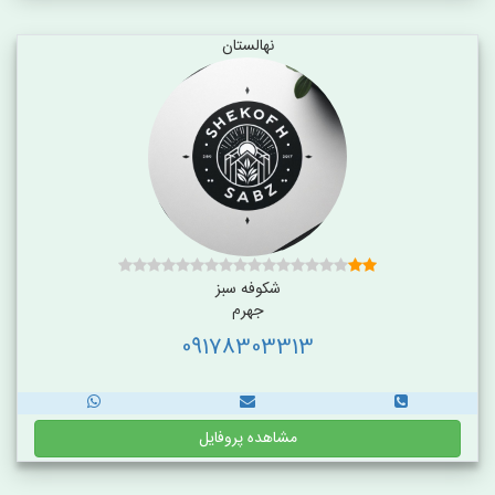
نهالستان
شکوفه سبز
جهرم
09178303313
مشاهده پروفایل