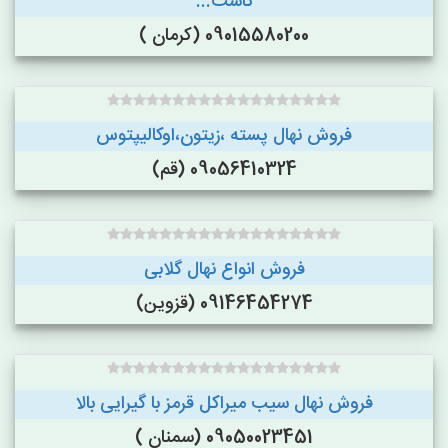
کاشت...
09015580200 (کرمان )
فروش نهال پسته ،زیتون،اوکالیپتوس
09056410324 (قم)
فروش انواع نهال گلابی
09146454274 (قزوین)
فروش نهال سیب میراکل قرمز با گیرایی بالا
09050023451 (سمنان )