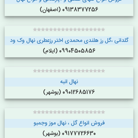
09138377256 (اصفهان)
گلدانی ،گل رز هلندی محمدی اختر رزعطری نهال وک ود
09904505856 (ایلام)
نهال انبه
09012685176 (بوشهر)
فروش انواع گل ، نهال موز وجمبو
09177726630 (بوشهر)