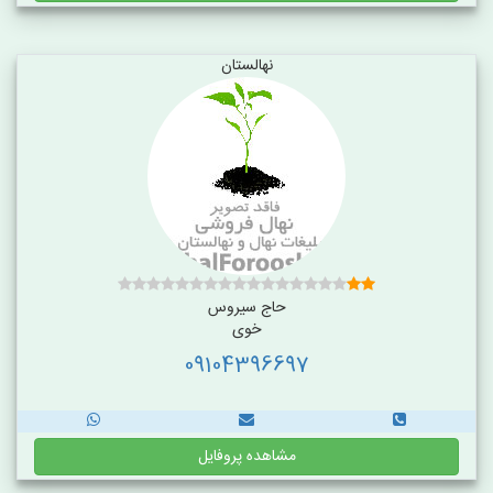
نهالستان
حاج سیروس
خوی
09104396697
مشاهده پروفایل