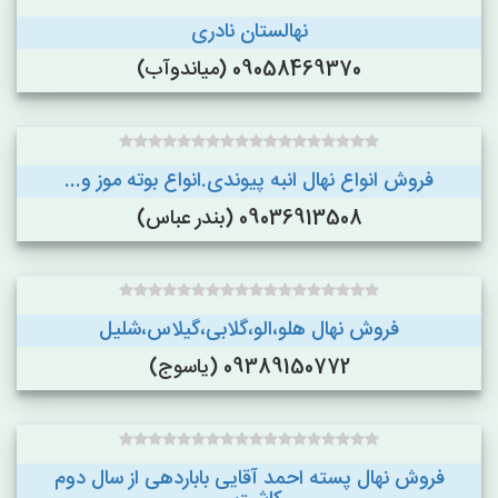
نهالستان نادری
09058469370 (میاندوآب)
فروش انواع نهال انبه پیوندی.انواع بوته موز و...
09036913508 (بندر عباس)
فروش نهال هلو،الو،گلابی،گیلاس،شلیل
09389150772 (یاسوج)
فروش نهال پسته احمد آقایی باباردهی از سال دوم