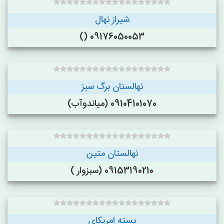
شیراز نهال
09176050053 ()
نهالستان برگ سبز
09104101070 (میاندوآب)
نهالستان متین
09153190210 (سبزوار )
پسته امریکای