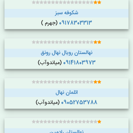
شکوفه سبز
09178303313
(جهرم )
نهالستان رویال نهال رونق
09141803973
(میاندوآب)
ائلمان نهال
09052753788
(میاندوآب)
نهالستان رادمین