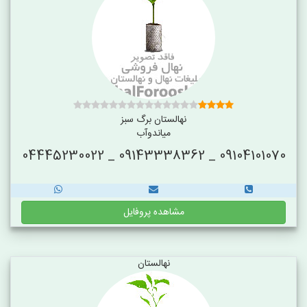
نهالستان برگ سبز
میاندوآب
09104101070 _ 09143338362 _ 04445230022
مشاهده پروفایل
نهالستان