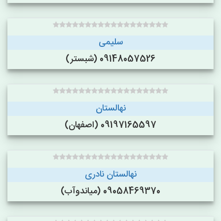
سلیمی
09148057526 (شبستر)
نهالستان
09197165597 (اصفهان)
نهالستان نادری
09058469370 (میاندوآب)