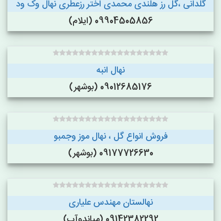
گلدانی ،گل رز هلندی محمدی اختر رزعطری نهال وک ود
09904505856 (ایلام)
نهال انبه
09012685176 (بوشهر)
فروش انواع گل ، نهال موز وجمبو
09177726630 (بوشهر)
نهالستان مهندس علیاری
09142382292 (میاندوآب)