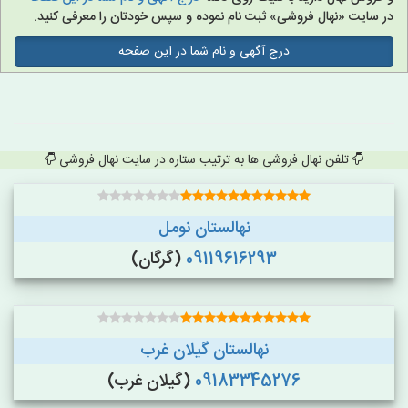
در سایت «نهال فروشی» ثبت نام نموده و سپس خودتان را معرفی کنید.
درج آگهی و نام شما در این صفحه
تلفن نهال فروشی ها به ترتیب ستاره در سایت نهال فروشی
نهالستان نومل
09119616293
(گرگان)
نهالستان گیلان غرب
09183345276
(گیلان غرب)