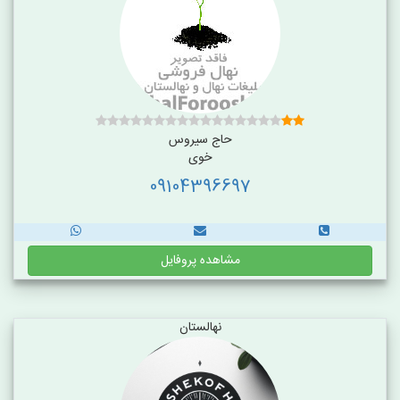
حاج سیروس
خوی
09104396697
مشاهده پروفایل
نهالستان