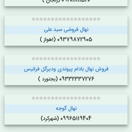
09201811520 (زنجان )
نهال فروشی سید علی
09379872905 (اهواز )
فروش نهال بادام پیوندی ودیرگل فرانیس
09332337276 (بجنورد )
نهال گوجه
09965119404 (شهرکرد)