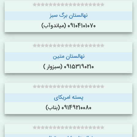
نهالستان برگ سبز
09104101070 (میاندوآب)
نهالستان متین
09153190210 (سبزوار )
پسته امریکای
09149210080 (بناب)