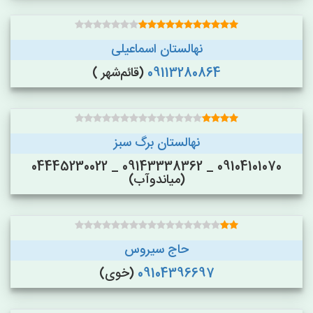
نهالستان اسماعیلی
09113280864
(قائم‌شهر )
نهالستان برگ سبز
09104101070 _ 09143338362 _ 04445230022
(میاندوآب)
حاج سیروس
09104396697
(خوی)