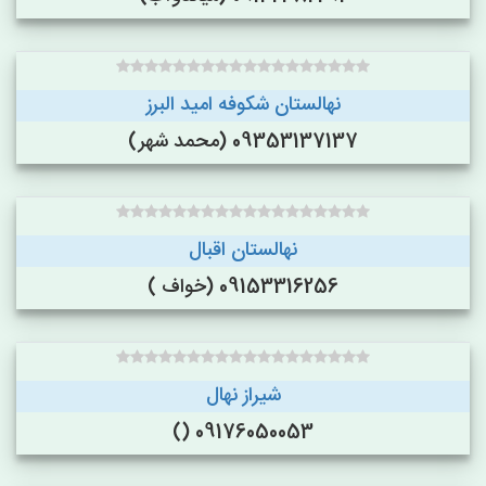
نهالستان شکوفه امید البرز
09353137137 (محمد شهر)
نهالستان اقبال
09153316256 (خواف )
شیراز نهال
09176050053 ()