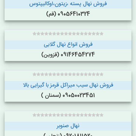
فروش نهال پسته ،زیتون،اوکالیپتوس
09056410324 (قم)
فروش انواع نهال گلابی
09146454274 (قزوین)
فروش نهال سیب میراکل قرمز با گیرایی بالا
09050023451 (سمنان )
نهال صنوبر