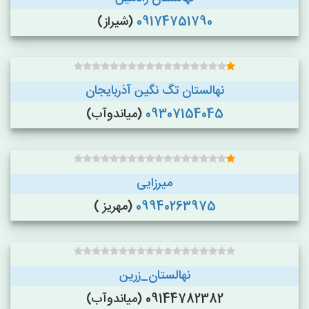
09174751790
(شیراز)
نهالستان تگ نگین آذربایجان
09307154045
(میاندوآب)
میرزایی
09940263975
(مهریز )
نهالستان_زرین
09144782382 (میاندوآب)