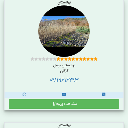
نهالستان
نهالستان نومل
گرگان
09119616293
مشاهده پروفایل
نهالستان