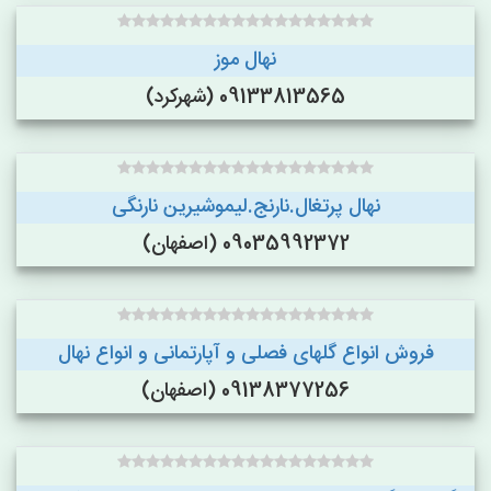
نهال موز
09133813565 (شهرکرد)
نهال پرتغال.نارنج.لیموشیرین نارنگی
09035992372 (اصفهان)
فروش انواع گلهای فصلی و آپارتمانی و انواع نهال
09138377256 (اصفهان)