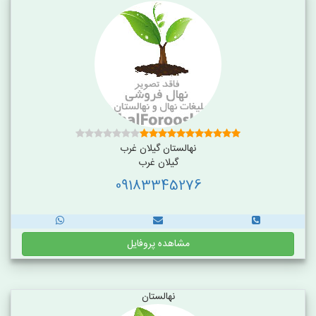
نهالستان گیلان غرب
گیلان غرب
09183345276
مشاهده پروفایل
نهالستان