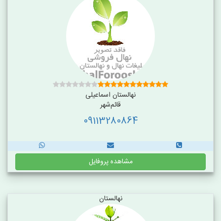
نهالستان اسماعیلی
قائم‌شهر
09113280864
مشاهده پروفایل
نهالستان