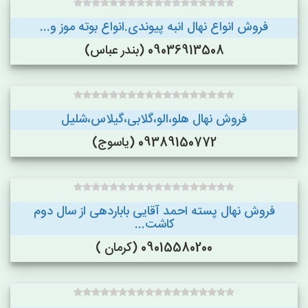
فروش انواع نهال انبه پیوندی.انواع بوته موز و...
09036913508 (بندر عباس)
فروش نهال هلو،الو،گلابی،گیلاس،شلیل
09389150772 (یاسوج)
فروش نهال پسته احمد آقایی باباردهی از سال دوم
کاشت...
09015580200 (کرمان )