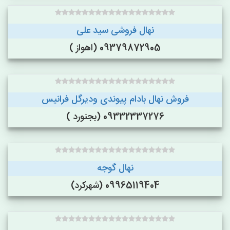
نهال فروشی سید علی
09379872905 (اهواز )
فروش نهال بادام پیوندی ودیرگل فرانیس
09332337276 (بجنورد )
نهال گوجه
09965119404 (شهرکرد)