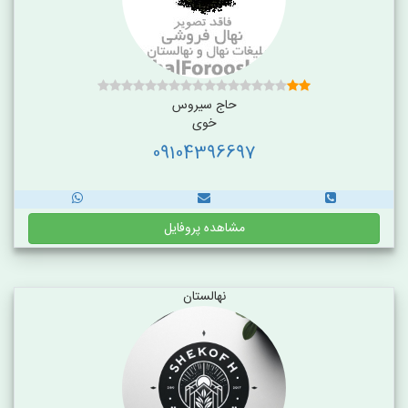
حاج سیروس
خوی
09104396697
مشاهده پروفایل
نهالستان