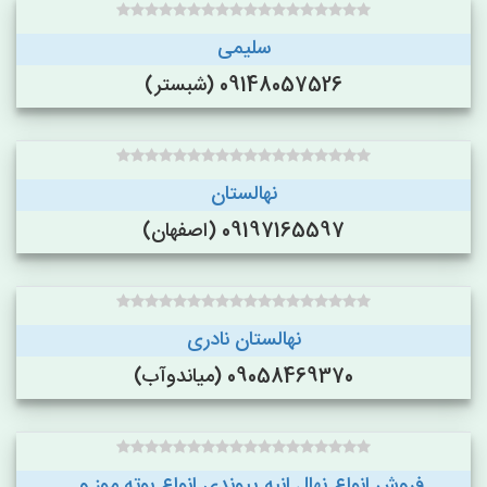
سلیمی
09148057526 (شبستر)
نهالستان
09197165597 (اصفهان)
نهالستان نادری
09058469370 (میاندوآب)
فروش انواع نهال انبه پیوندی.انواع بوته موز و...