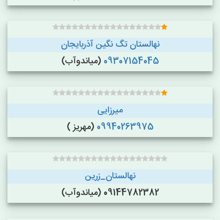
نهالستان تگ نگین آذربایجان
09307154045
(میاندوآب)
میرزایی
09940263975
(مهریز )
نهالستان_زرین
09144782382 (میاندوآب)