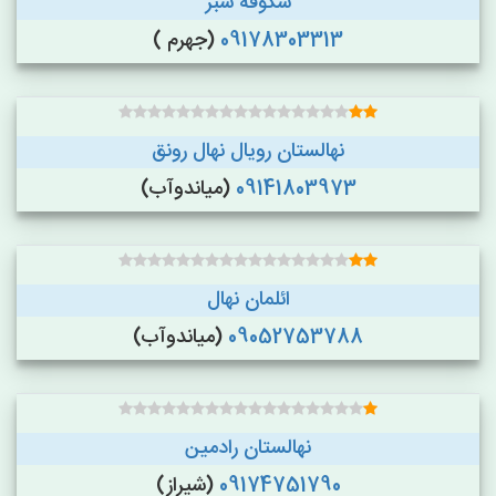
شکوفه سبز
09178303313
(جهرم )
نهالستان رویال نهال رونق
09141803973
(میاندوآب)
ائلمان نهال
09052753788
(میاندوآب)
نهالستان رادمین
09174751790
(شیراز)