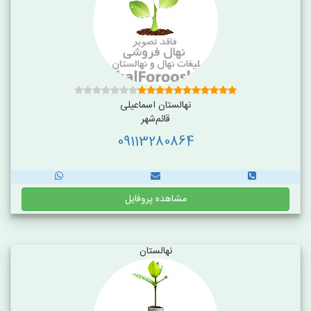
نهالستان اسماعیلی
قائم‌شهر
09113280864
مشاهده پروفایل
نهالستان