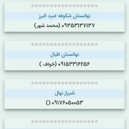
نهالستان شکوفه امید البرز
09353137137 (محمد شهر)
نهالستان اقبال
09153316256 (خواف )
شیراز نهال
09176050053 ()