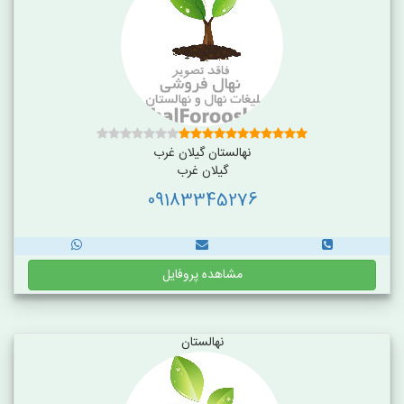
نهالستان گیلان غرب
گیلان غرب
09183345276
مشاهده پروفایل
نهالستان