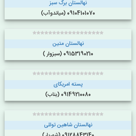
نهالستان برگ سبز
09104101070 (میاندوآب)
نهالستان متین
09153190210 (سبزوار )
پسته امریکای
09149210080 (بناب)
نهالستان شاهین توللی
09128843140 (شهریار)