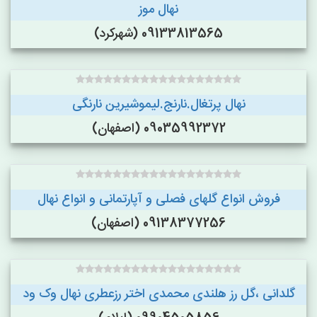
نهال موز
09133813565 (شهرکرد)
نهال پرتغال.نارنج.لیموشیرین نارنگی
09035992372 (اصفهان)
فروش انواع گلهای فصلی و آپارتمانی و انواع نهال
09138377256 (اصفهان)
گلدانی ،گل رز هلندی محمدی اختر رزعطری نهال وک ود