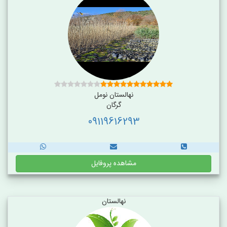
نهالستان نومل
گرگان
09119616293
مشاهده پروفایل
نهالستان