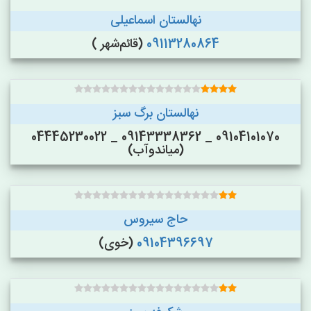
نهالستان اسماعیلی
09113280864
(قائم‌شهر )
نهالستان برگ سبز
09104101070 _ 09143338362 _ 04445230022
(میاندوآب)
حاج سیروس
09104396697
(خوی)