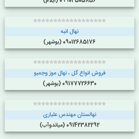
09904505856 (ایلام)
نهال انبه
09012685176 (بوشهر)
فروش انواع گل ، نهال موز وجمبو
09177726630 (بوشهر)
نهالستان مهندس علیاری
09142382292 (میاندوآب)