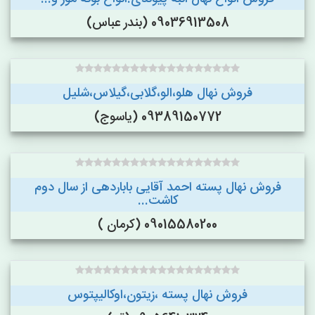
09036913508 (بندر عباس)
فروش نهال هلو،الو،گلابی،گیلاس،شلیل
09389150772 (یاسوج)
فروش نهال پسته احمد آقایی باباردهی از سال دوم
کاشت...
09015580200 (کرمان )
فروش نهال پسته ،زیتون،اوکالیپتوس