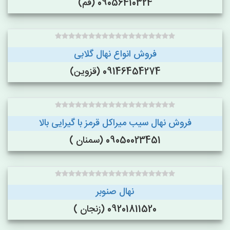
09056410324 (قم)
فروش انواع نهال گلابی
09146454274 (قزوین)
فروش نهال سیب میراکل قرمز با گیرایی بالا
09050023451 (سمنان )
نهال صنوبر
09201811520 (زنجان )