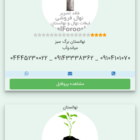
نهالستان برگ سبز
میاندوآب
09104101070 _ 09143338362 _ 04445230022
مشاهده پروفایل
نهالستان