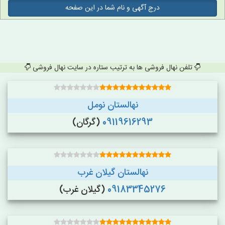
درج آگهی و نام شما در این صفحه
تلفن نهال فروشی ها به ترتیب ستاره در سایت نهال فروشی
نهالستان نومل
09119616293
(گرگان)
نهالستان گیلان غرب
09183345276
(گیلان غرب)