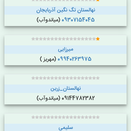
نهالستان تگ نگین آذربایجان
09307154045
(میاندوآب)
میرزایی
09940263975
(مهریز )
نهالستان_زرین
09144782382 (میاندوآب)
سلیمی