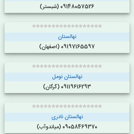
09148057526 (شبستر)
نهالستان
09197165597 (اصفهان)
نهالستان نومل
09119616293 (گرگان)
نهالستان نادری
09058469370 (میاندوآب)