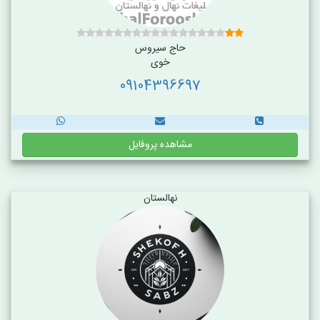
حاج سیروس
خوی
09104396697
مشاهده پروفایل
نهالستان