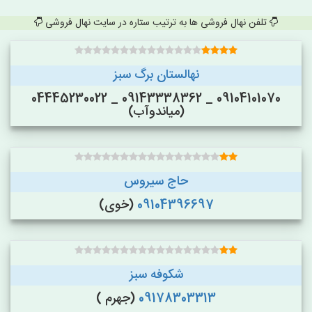
تلفن نهال فروشی ها به ترتیب ستاره در سایت نهال فروشی
نهالستان برگ سبز
09104101070 _ 09143338362 _ 04445230022
(میاندوآب)
حاج سیروس
09104396697
(خوی)
شکوفه سبز
09178303313
(جهرم )