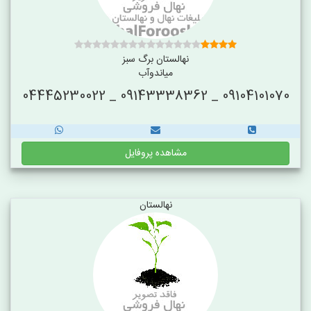
نهالستان برگ سبز
میاندوآب
09104101070 _ 09143338362 _ 04445230022
مشاهده پروفایل
نهالستان