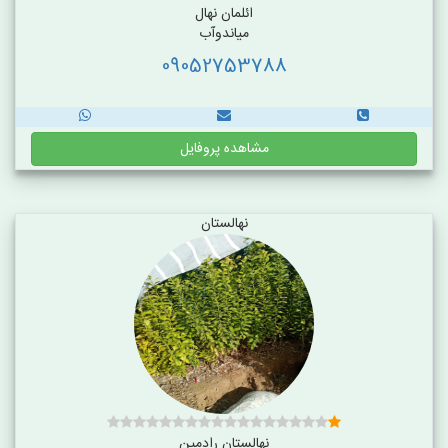
ائلمان نهال
میاندوآب
09052753788
مشاهده پروفایل
نهالستان
نهالستان رادمین