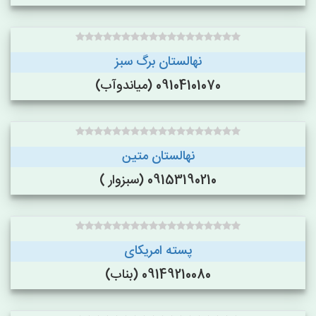
نهالستان برگ سبز
09104101070 (میاندوآب)
نهالستان متین
09153190210 (سبزوار )
پسته امریکای
09149210080 (بناب)