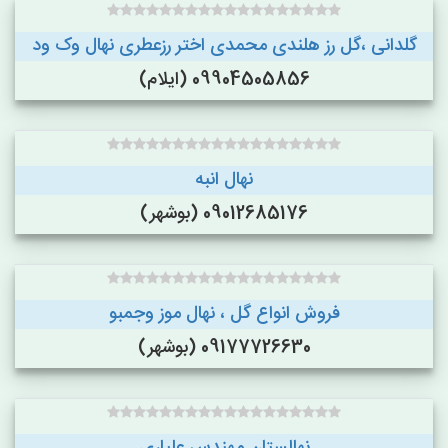
گلدانی ،گل رز هلندی محمدی اختر رزعطری نهال وک ود
09904505856 (ایلام)
نهال انبه
09012685176 (بوشهر)
فروش انواع گل ، نهال موز وجمبو
09177726630 (بوشهر)