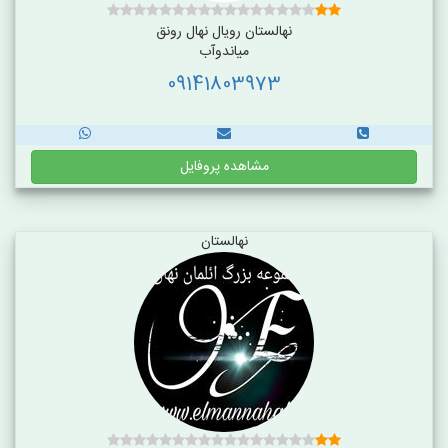
نهالستان رویال نهال رونق
میاندوآب
09141803973
مشاهده پروفایل
نهالستان