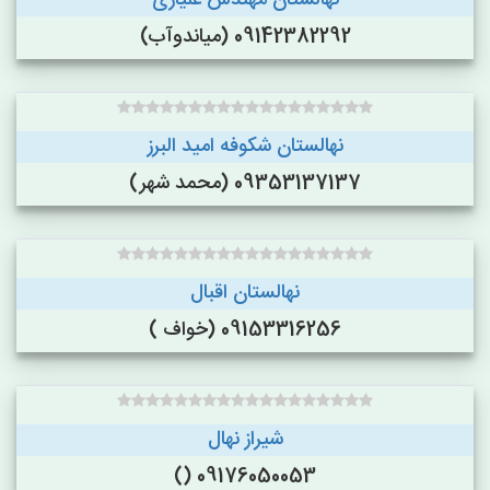
نهالستان مهندس علیاری
09142382292 (میاندوآب)
نهالستان شکوفه امید البرز
09353137137 (محمد شهر)
نهالستان اقبال
09153316256 (خواف )
شیراز نهال
09176050053 ()