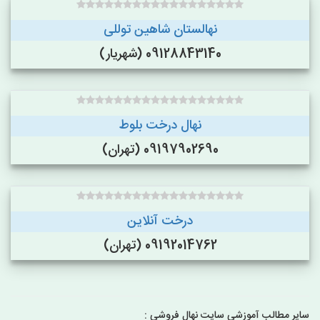
نهالستان شاهین توللی
09128843140 (شهریار)
نهال درخت بلوط
09197902690 (تهران)
درخت آنلاین
09192014762 (تهران)
سایر مطالب آموزشی سایت نهال فروشی :