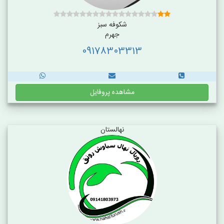
شکوفه سبز
جهرم
09178303313
مشاهده پروفایل
نهالستان