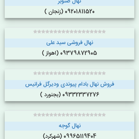
نهال صنوبر
09201811520 (زنجان )
نهال فروشی سید علی
09379872905 (اهواز )
فروش نهال بادام پیوندی ودیرگل فرانیس
09332337276 (بجنورد )
نهال گوجه
09965119404 (شهرکرد)