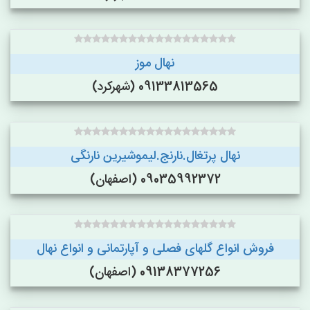
نهال موز
09133813565 (شهرکرد)
نهال پرتغال.نارنج.لیموشیرین نارنگی
09035992372 (اصفهان)
فروش انواع گلهای فصلی و آپارتمانی و انواع نهال
09138377256 (اصفهان)