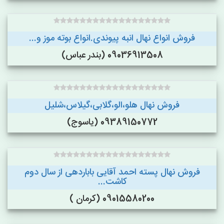
فروش انواع نهال انبه پیوندی.انواع بوته موز و...
09036913508 (بندر عباس)
فروش نهال هلو،الو،گلابی،گیلاس،شلیل
09389150772 (یاسوج)
فروش نهال پسته احمد آقایی باباردهی از سال دوم
کاشت...
09015580200 (کرمان )