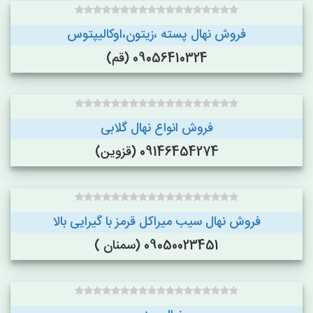
فروش نهال پسته ،زیتون،اوکالیپتوس
09056410324 (قم)
فروش انواع نهال گلابی
09146454274 (قزوین)
فروش نهال سیب میراکل قرمز با گیرایی بالا
09050023451 (سمنان )