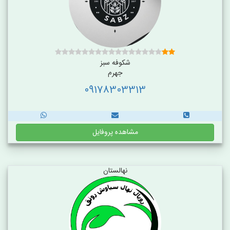
شکوفه سبز
جهرم
09178303313
مشاهده پروفایل
نهالستان