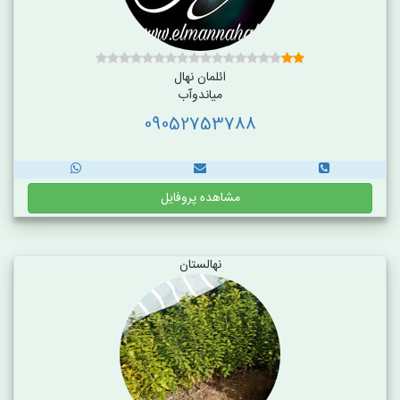
ائلمان نهال
میاندوآب
09052753788
مشاهده پروفایل
نهالستان