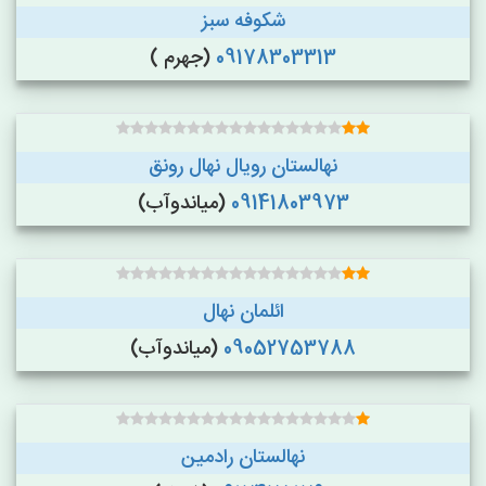
شکوفه سبز
09178303313
(جهرم )
نهالستان رویال نهال رونق
09141803973
(میاندوآب)
ائلمان نهال
09052753788
(میاندوآب)
نهالستان رادمین