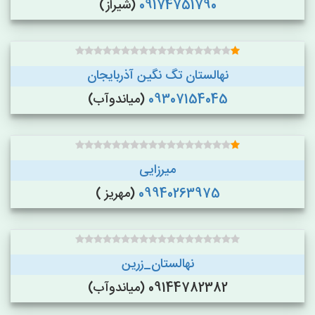
09174751790
(شیراز)
نهالستان تگ نگین آذربایجان
09307154045
(میاندوآب)
میرزایی
09940263975
(مهریز )
نهالستان_زرین
09144782382 (میاندوآب)