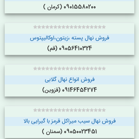
09015580200 (کرمان )
فروش نهال پسته ،زیتون،اوکالیپتوس
09056410324 (قم)
فروش انواع نهال گلابی
09146454274 (قزوین)
فروش نهال سیب میراکل قرمز با گیرایی بالا
09050023451 (سمنان )