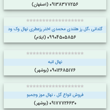
09138377256 (اصفهان)
گلدانی ،گل رز هلندی محمدی اختر رزعطری نهال وک ود
09904505856 (ایلام)
نهال انبه
09012685176 (بوشهر)
فروش انواع گل ، نهال موز وجمبو
09177726630 (بوشهر)