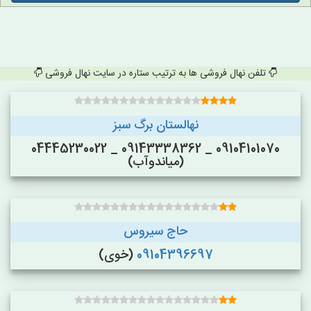
تلفن نهال فروشی ها به ترتیب ستاره در سایت نهال فروشی
نهالستان برگ سبز
09104101070 _ 09143338362 _ 04445230022
(میاندوآب)
حاج سیروس
09104396697
(خوی)