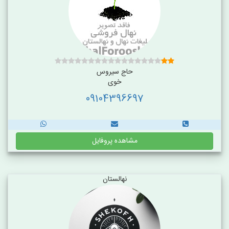
حاج سیروس
خوی
09104396697
مشاهده پروفایل
نهالستان