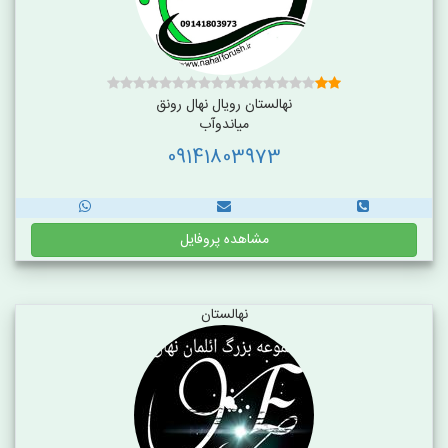
نهالستان رویال نهال رونق
میاندوآب
09141803973
مشاهده پروفایل
نهالستان