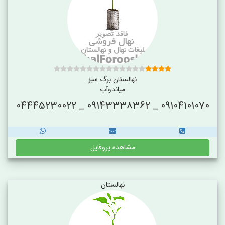
نهالستان برگ سبز
میاندوآب
09104101070 _ 09143338362 _ 04445230022
مشاهده پروفایل
نهالستان