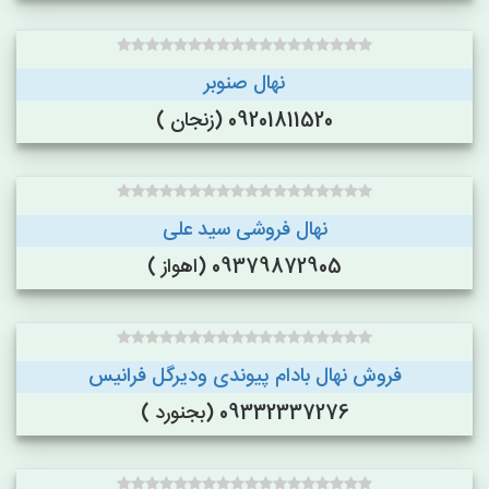
نهال صنوبر
09201811520 (زنجان )
نهال فروشی سید علی
09379872905 (اهواز )
فروش نهال بادام پیوندی ودیرگل فرانیس
09332337276 (بجنورد )