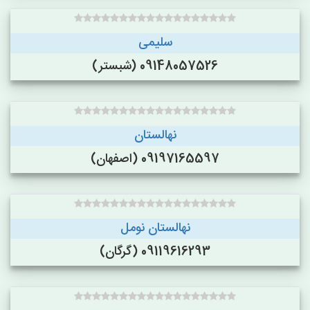
سلیمی
09148057526 (شبستر)
نهالستان
09197165597 (اصفهان)
نهالستان نومل
09119616293 (گرگان)