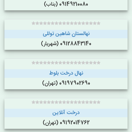
09149210080 (بناب)
نهالستان شاهین توللی
09128843140 (شهریار)
نهال درخت بلوط
09197902690 (تهران)
درخت آنلاین
09192014762 (تهران)