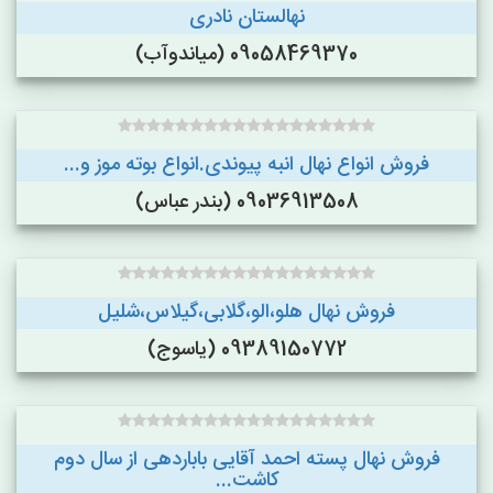
نهالستان نادری
09058469370 (میاندوآب)
فروش انواع نهال انبه پیوندی.انواع بوته موز و...
09036913508 (بندر عباس)
فروش نهال هلو،الو،گلابی،گیلاس،شلیل
09389150772 (یاسوج)
فروش نهال پسته احمد آقایی باباردهی از سال دوم
کاشت...