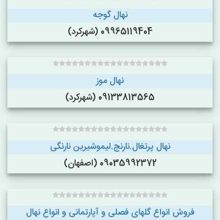
نهال گوجه
09965119404 (شهرکرد)
نهال موز
09133813565 (شهرکرد)
نهال پرتغال.نارنج.لیموشیرین نارنگی
09035992372 (اصفهان)
فروش انواع گلهای فصلی و آپارتمانی و انواع نهال