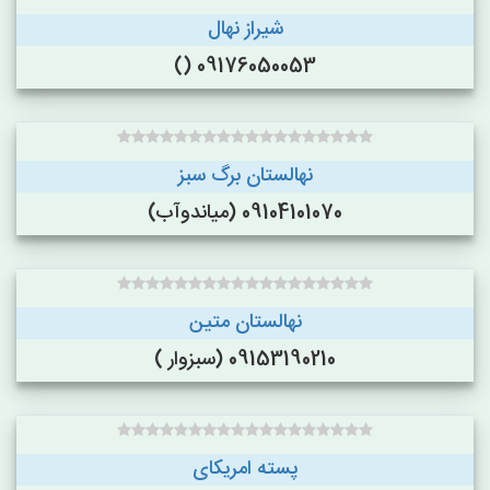
شیراز نهال
09176050053 ()
نهالستان برگ سبز
09104101070 (میاندوآب)
نهالستان متین
09153190210 (سبزوار )
پسته امریکای