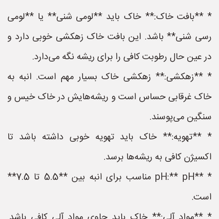
* **بافت خاک:** خاک باید **لومی شنی** یا **لومی
رسی شنی** باشد. این بافت خاک زهکشی خوبی دارد و
در عین حال رطوبت کافی را برای ریشه نگه می‌دارد.
* **زهکشی:** زهکشی خاک بسیار مهم است. انبه به
خاک غرقابی حساس است و ریشه‌هایش در خاک خیس و
سنگین می‌پوسند.
* **تهویه:** خاک باید تهویه خوبی داشته باشد تا
اکسیژن کافی به ریشه‌ها برسد.
* **pH:** pH مناسب برای انبه بین **5.5 تا 7.5**
است.
* **مواد آلی:** خاک باید حاوی مواد آلی کافی باشد.