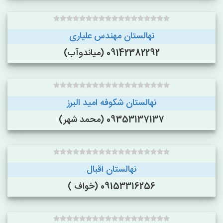
نهالستان مهندس علیاری
09142382292 (میاندوآب)
نهالستان شکوفه امید البرز
09353137137 (محمد شهر)
نهالستان اقبال
09153316256 (خواف )