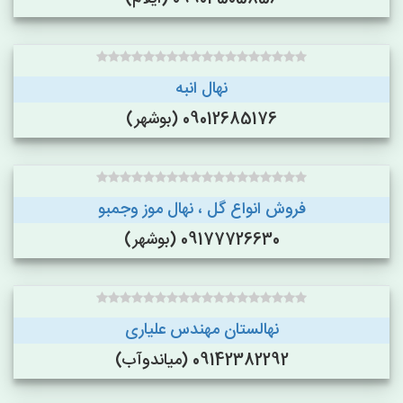
نهال انبه
09012685176 (بوشهر)
فروش انواع گل ، نهال موز وجمبو
09177726630 (بوشهر)
نهالستان مهندس علیاری
09142382292 (میاندوآب)