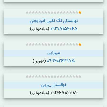
نهالستان تگ نگین آذربایجان
09307154045
(میاندوآب)
میرزایی
09940263975
(مهریز )
نهالستان_زرین
09144782382 (میاندوآب)