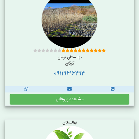
نهالستان نومل
گرگان
09119616293
مشاهده پروفایل
نهالستان