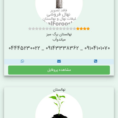
نهالستان برگ سبز
میاندوآب
09104101070 _ 09143338362 _ 04445230022
مشاهده پروفایل
نهالستان