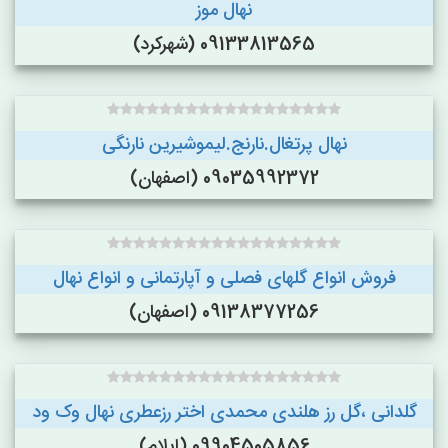
نهال موز
09133813565 (شهرکرد)
نهال پرتغال.نارنج.لیموشیرین نارنگی
09035992372 (اصفهان)
فروش انواع گلهای فصلی و آپارتمانی و انواع نهال
09138377256 (اصفهان)
گلدانی ،گل رز هلندی محمدی اختر رزعطری نهال وک ود
09904505856 (ایلام)