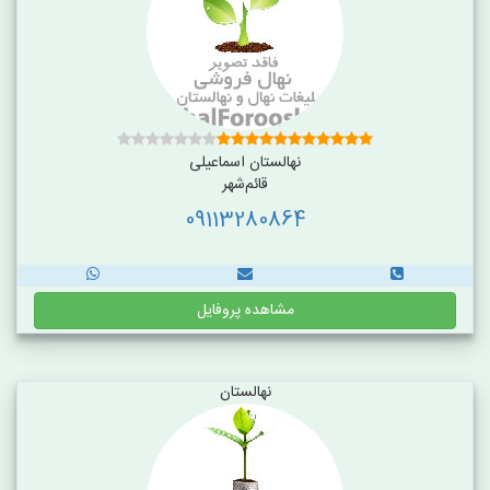
نهالستان اسماعیلی
قائم‌شهر
09113280864
مشاهده پروفایل
نهالستان