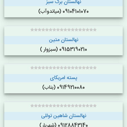
نهالستان برگ سبز
09104101070 (میاندوآب)
نهالستان متین
09153190210 (سبزوار )
پسته امریکای
09149210080 (بناب)
نهالستان شاهین توللی
09128843140 (شهریار)