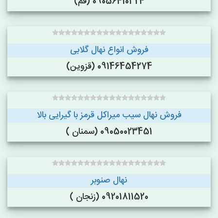
09056410324 (قم)
فروش انواع نهال گلابی
09146454274 (قزوین)
فروش نهال سیب میراکل قرمز با گیرایی بالا
09050023451 (سمنان )
نهال صنوبر
09201811520 (زنجان )