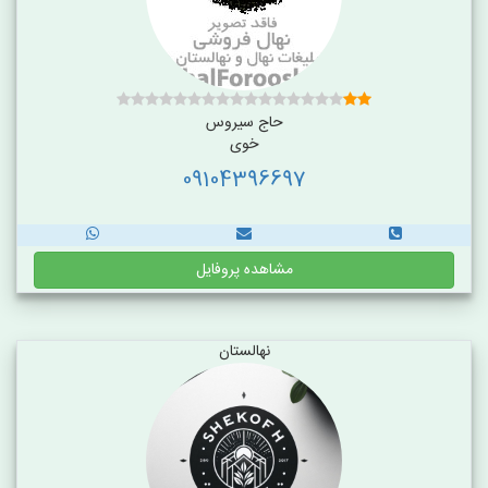
حاج سیروس
خوی
09104396697
مشاهده پروفایل
نهالستان