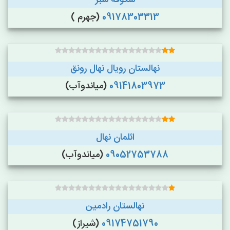
شکوفه سبز
09178303313
(جهرم )
نهالستان رویال نهال رونق
09141803973
(میاندوآب)
ائلمان نهال
09052753788
(میاندوآب)
نهالستان رادمین
09174751790
(شیراز)