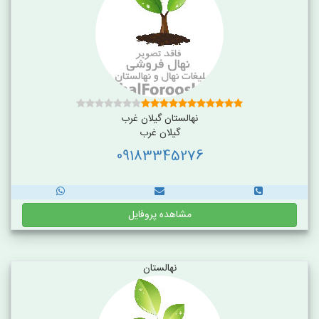
نهالستان گیلان غرب
گیلان غرب
09183345276
مشاهده پروفایل
نهالستان