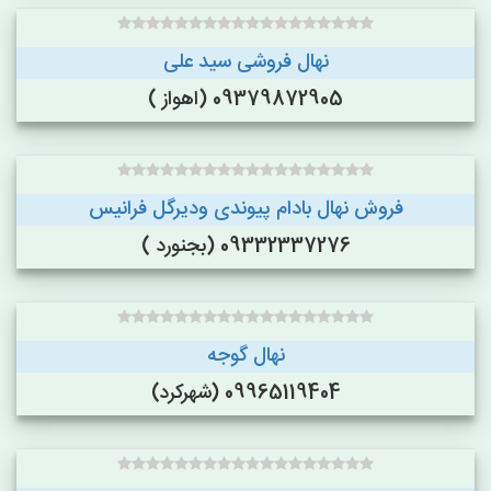
نهال فروشی سید علی
09379872905 (اهواز )
فروش نهال بادام پیوندی ودیرگل فرانیس
09332337276 (بجنورد )
نهال گوجه
09965119404 (شهرکرد)