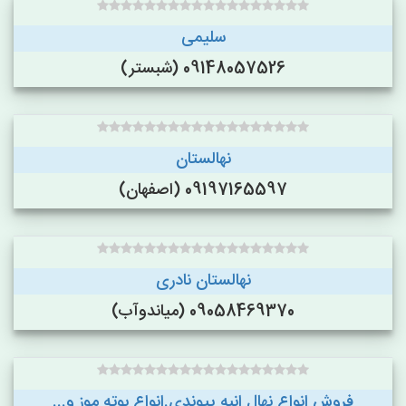
سلیمی
09148057526 (شبستر)
نهالستان
09197165597 (اصفهان)
نهالستان نادری
09058469370 (میاندوآب)
فروش انواع نهال انبه پیوندی.انواع بوته موز و...