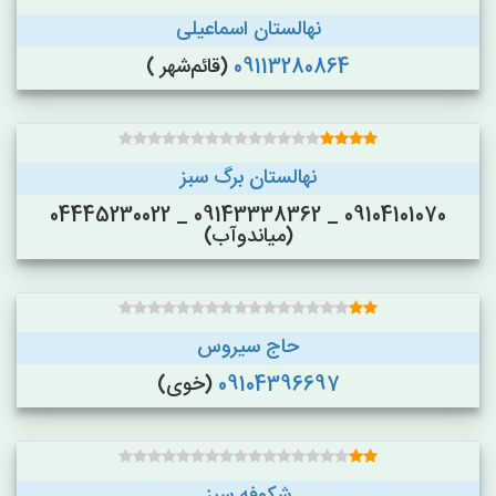
نهالستان اسماعیلی
09113280864
(قائم‌شهر )
نهالستان برگ سبز
09104101070 _ 09143338362 _ 04445230022
(میاندوآب)
حاج سیروس
09104396697
(خوی)