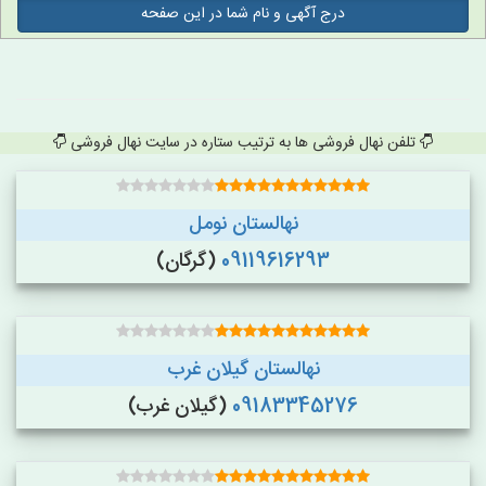
درج آگهی و نام شما در این صفحه
تلفن نهال فروشی ها به ترتیب ستاره در سایت نهال فروشی
نهالستان نومل
09119616293
(گرگان)
نهالستان گیلان غرب
09183345276
(گیلان غرب)