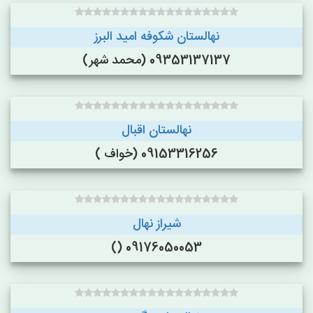
نهالستان شکوفه امید البرز
09353137137 (محمد شهر)
نهالستان اقبال
09153316256 (خواف )
شیراز نهال
09176050053 ()