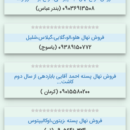
09036913508 (بندر عباس)
فروش نهال هلو،الو،گلابی،گیلاس،شلیل
09389150772 (یاسوج)
فروش نهال پسته احمد آقایی باباردهی از سال دوم
کاشت...
09015580200 (کرمان )
فروش نهال پسته ،زیتون،اوکالیپتوس