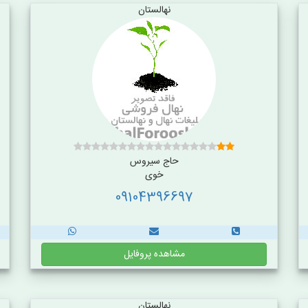
نهالستان
حاج سیروس
خوی
09104396697
مشاهده پروفایل
نهالستان