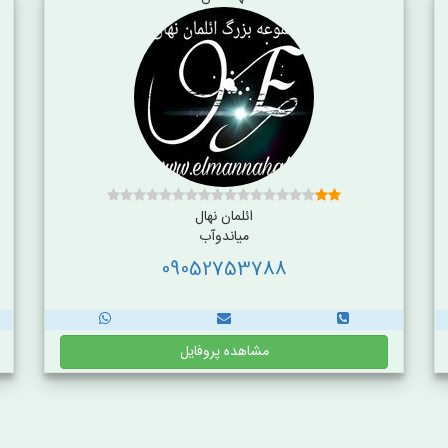
ائلمان نهال
میاندوآب
09052753788
مشاهده پروفایل