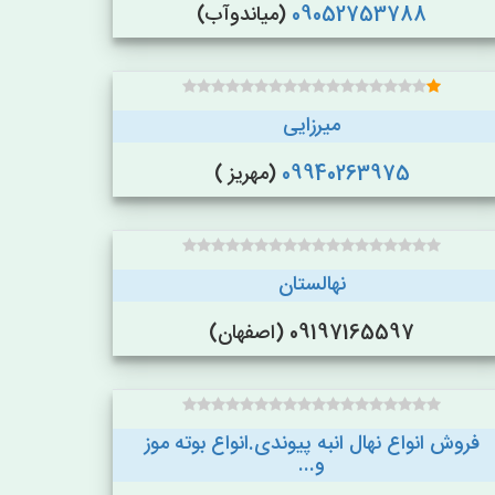
09052753788
(میاندوآب)
میرزایی
09940263975
(مهریز )
نهالستان
09197165597 (اصفهان)
فروش انواع نهال انبه پیوندی.انواع بوته موز
و...