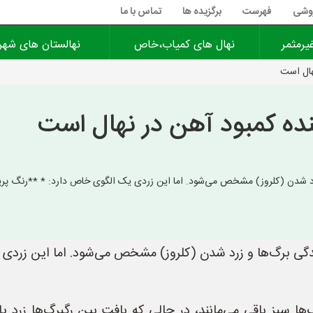
روشی
فهرست
برگزیده ها
تماس با ما
یرمثمر
نهال های کمیاب،خاص
نهالستان های شهر
هال است
نده کمبود آهن در نهال است
و زرد شدن (کلروز) مشخص می‌شود. اما این زردی یک الگوی خاص دارد: * **رنگ پرید
پریدگی برگ‌ها و زرد شدن (کلروز) مشخص می‌شود. اما این زرد
ها سبز باقی می‌مانند، در حالی که بافت بین رگبرگ‌ها زرد 