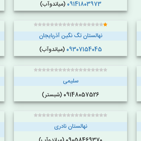
09141803973
(میاندوآب)
نهالستان تگ نگین آذربایجان
09307154045
(میاندوآب)
سلیمی
09148057526 (شبستر)
نهالستان نادری
09058469370 (میاندوآب)