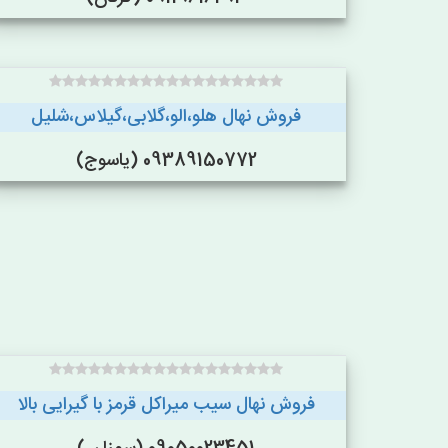
فروش نهال هلو،الو،گلابی،گیلاس،شلیل
09389150772 (یاسوج)
فروش نهال سیب میراکل قرمز با گیرایی بالا