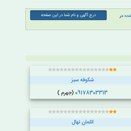
درج آگهی و نام شما در این صفحه
صفحه
در
شکوفه سبز
09178303313
(جهرم )
ائلمان نهال