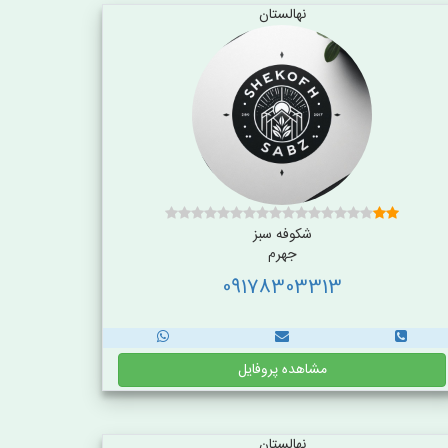
نهالستان
شکوفه سبز
جهرم
09178303313
مشاهده پروفایل
نهالستان