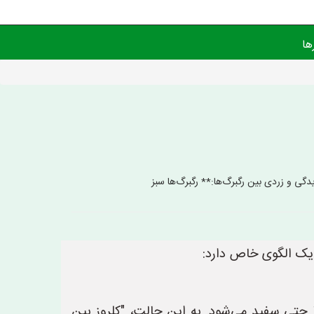
ها
گی و زردی بین رگبرگ‌ها:** رگبرگ‌ها سبز
ی یک الگوی خاص دارد:
یا حتی سفید می‌شود. به این حالت، "کلروز بین