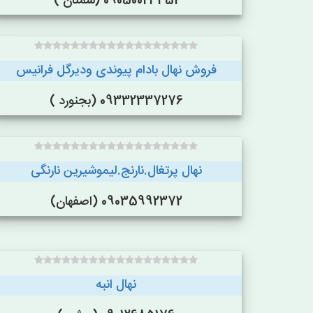
09050023451 (سمنان )
فروش نهال بادام پیوندی ودیرگل فرانیس
09332337276 (بجنورد )
نهال پرتغال.نارنج.لیموشیرین نارنگی
09035992372 (اصفهان)
نهال انبه