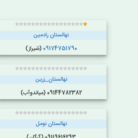
نهالستان رادمین
09174751790
(شیراز)
نهالستان_زرین
09144782382 (میاندوآب)
نهالستان نومل
09119616293 (گرگان)