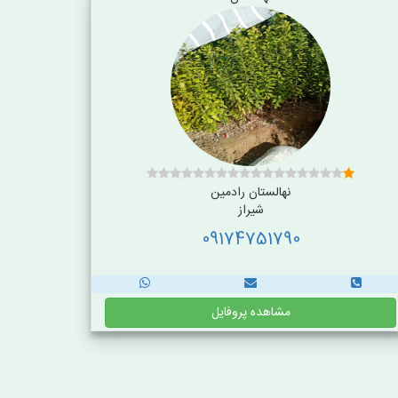
نهالستان رادمین
شیراز
09174751790
مشاهده پروفایل