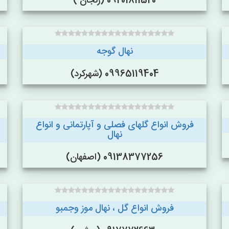
09201811520 (زنجان )
نهال گوجه
09965119404 (شهرکرد)
فروش انواع گلهای فصلی و آپارتمانی و انواع
نهال
09138377256 (اصفهان)
فروش انواع گل ، نهال موز وجمبو