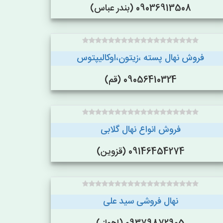
09036913508 (بندر عباس)
فروش نهال پسته ،زیتون،اوکالیپتوس
09056410324 (قم)
فروش انواع نهال گلابی
09146454274 (قزوین)
نهال فروشی سید علی