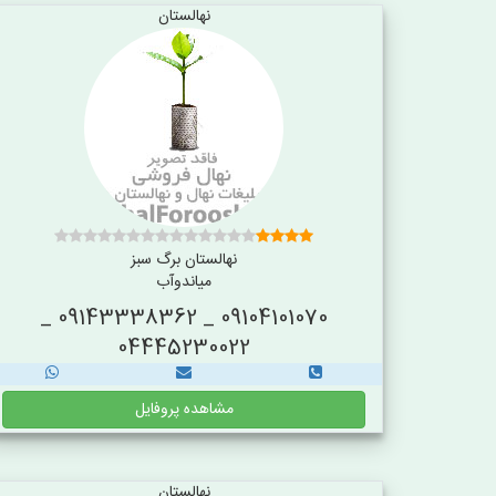
نهالستان
نهالستان برگ سبز
میاندوآب
09104101070 _ 09143338362 _
04445230022
مشاهده پروفایل
نهالستان