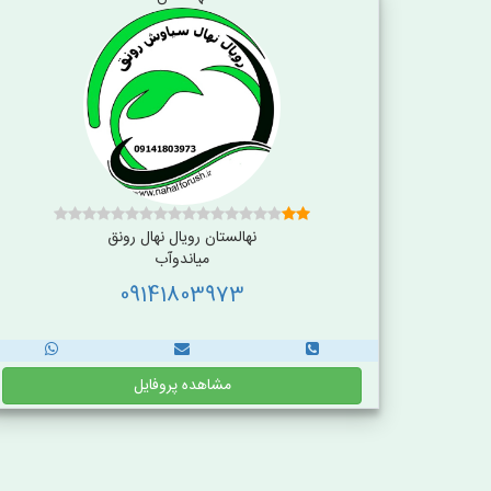
نهالستان رویال نهال رونق
میاندوآب
09141803973
مشاهده پروفایل