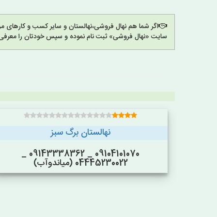
اگر شما هم نهال فروشی،نهالستان و سایر کسب و کارهای مرت
سایت «نهال فروشی» ثبت نام نموده و سپس خودتان را معرفی 
نهالستان برگ سبز
09104101070 _ 09143338362 _
04445230022 (میاندوآب)