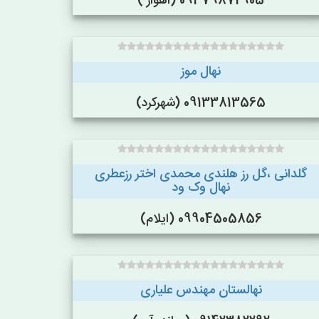
09379872905 (اهواز )
نهال موز
09133813565 (شهرکرد)
گلدانی ،گل رز هلندی محمدی اختر رزعطری
نهال وک ود
09904505856 (ایلام)
نهالستان مهندس علیاری