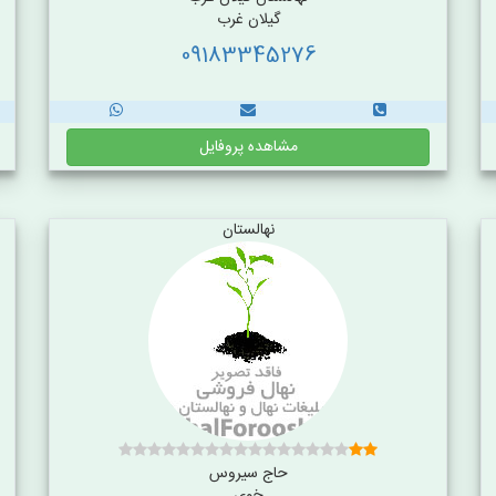
گیلان غرب
09183345276
مشاهده پروفایل
نهالستان
حاج سیروس