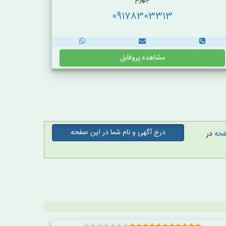
جهرم
09178303313
مشاهده پروفایل
درج آگهی و نام شما در این صفحه
صفحه
در