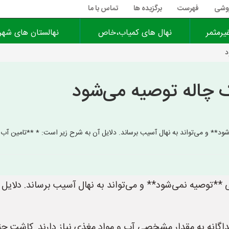
روشی
فهرست
برگزیده ها
تماس با ما
یرمثمر
نهال های کمیاب،خاص
نهالستان های شهر
د
ک چاله توصیه می‌شود
ود** و می‌تواند به نهال آسیب برساند. دلایل آن به شرح زیر است: * **تامین آب 
ی **توصیه نمی‌شود** و می‌تواند به نهال آسیب برساند. دلایل
اگانه به مقدار مشخصی آب و مواد مغذی نیاز دارند. کاشت چند