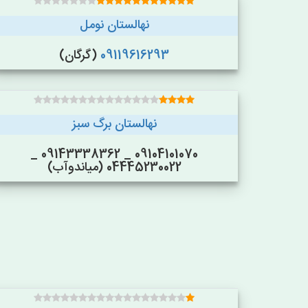
نهالستان نومل
09119616293
(گرگان)
نهالستان برگ سبز
09104101070 _ 09143338362 _
04445230022 (میاندوآب)