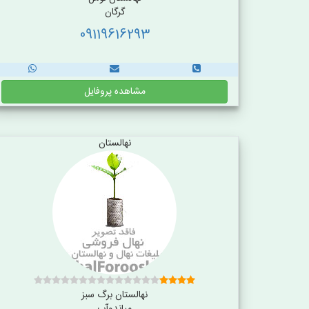
گرگان
09119616293
مشاهده پروفایل
نهالستان
نهالستان برگ سبز