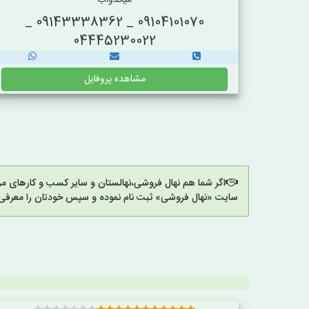
میاندوآب
09104101070 _ 09143338362 _
04445230022
مشاهده پروفایل
اگر شما هم نهال فروشی،نهالستان و سایر کسب و کارهای مرت
سایت «نهال فروشی» ثبت نام نموده و سپس خودتان را معرفی 