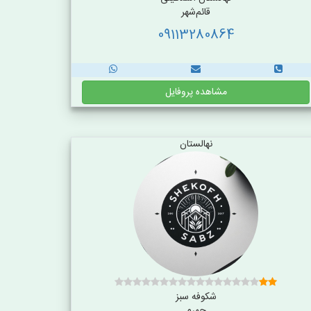
قائم‌شهر
09113280864
مشاهده پروفایل
نهالستان
شکوفه سبز