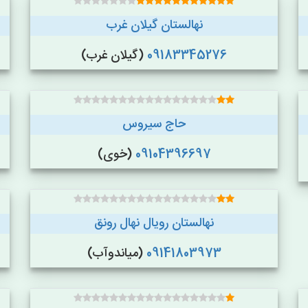
نهالستان گیلان غرب
09183345276
(گیلان غرب)
حاج سیروس
09104396697
(خوی)
نهالستان رویال نهال رونق
09141803973
(میاندوآب)