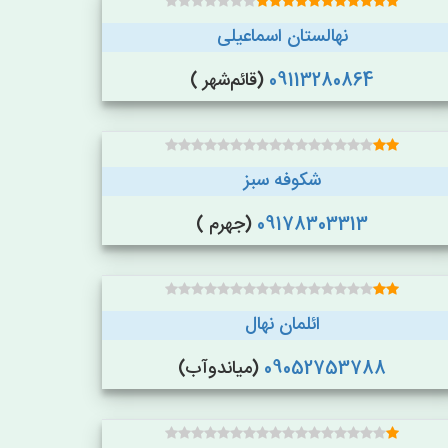
نهالستان اسماعیلی
09113280864
(قائم‌شهر )
شکوفه سبز
09178303313
(جهرم )
ائلمان نهال
09052753788
(میاندوآب)