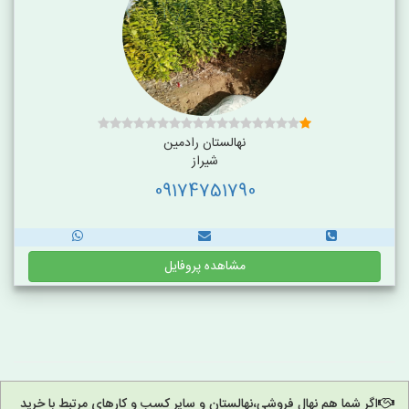
نهالستان رادمین
شیراز
09174751790
مشاهده پروفایل
اگر شما هم نهال فروشی،نهالستان و سایر کسب و کارهای مرتبط با خرید