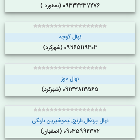
09332337276 (بجنورد )
نهال گوجه
09965119404 (شهرکرد)
نهال موز
09133813565 (شهرکرد)
نهال پرتغال.نارنج.لیموشیرین نارنگی
09035992372 (اصفهان)