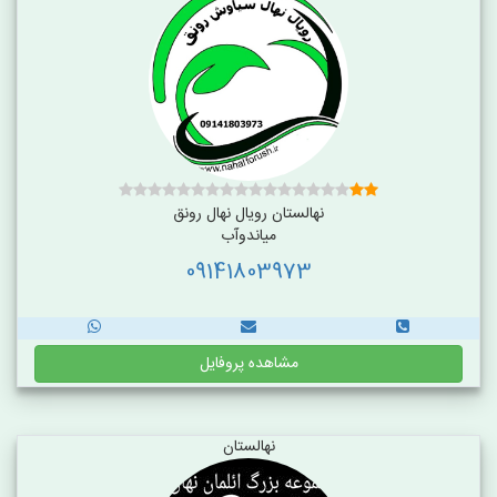
نهالستان رویال نهال رونق
میاندوآب
09141803973
مشاهده پروفایل
نهالستان