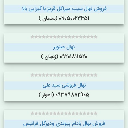
فروش نهال سیب میراکل قرمز با گیرایی بالا
09050023451 (سمنان )
نهال صنوبر
09201811520 (زنجان )
نهال فروشی سید علی
09379872905 (اهواز )
فروش نهال بادام پیوندی ودیرگل فرانیس