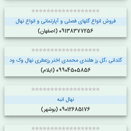
فروش انواع گلهای فصلی و آپارتمانی و انواع نهال
09138377256 (اصفهان)
گلدانی ،گل رز هلندی محمدی اختر رزعطری نهال وک ود
09904505856 (ایلام)
نهال انبه
09012685176 (بوشهر)