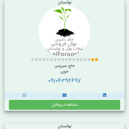
نهالستان
حاج سیروس
خوی
09104396697
مشاهده پروفایل
نهالستان