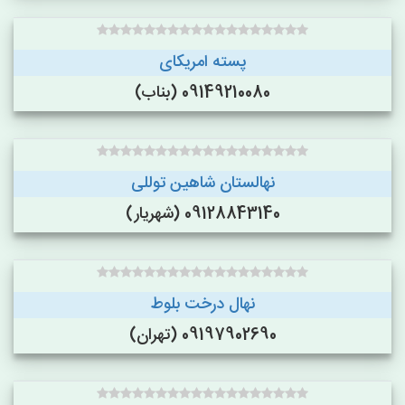
پسته امریکای
09149210080 (بناب)
نهالستان شاهین توللی
09128843140 (شهریار)
نهال درخت بلوط
09197902690 (تهران)