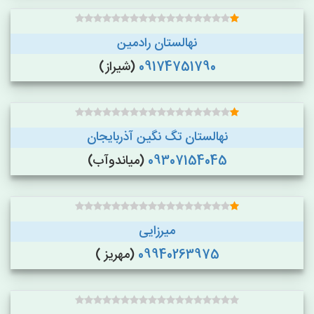
نهالستان رادمین
09174751790
(شیراز)
نهالستان تگ نگین آذربایجان
09307154045
(میاندوآب)
میرزایی
09940263975
(مهریز )