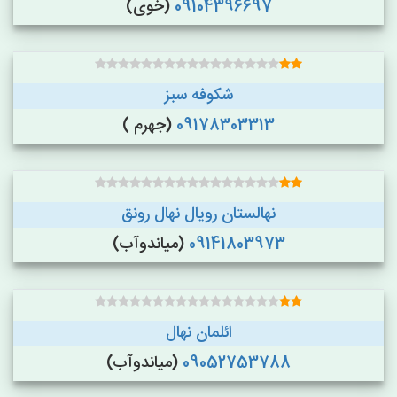
09104396697
(خوی)
شکوفه سبز
09178303313
(جهرم )
نهالستان رویال نهال رونق
09141803973
(میاندوآب)
ائلمان نهال
09052753788
(میاندوآب)