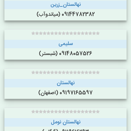
نهالستان_زرین
09144782382 (میاندوآب)
سلیمی
09148057526 (شبستر)
نهالستان
09197165597 (اصفهان)
نهالستان نومل