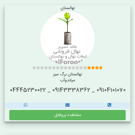
نهالستان
نهالستان برگ سبز
میاندوآب
09104101070 _ 09143338362 _ 04445230022
مشاهده پروفایل