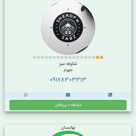
شکوفه سبز
جهرم
09178303313
مشاهده پروفایل
نهالستان