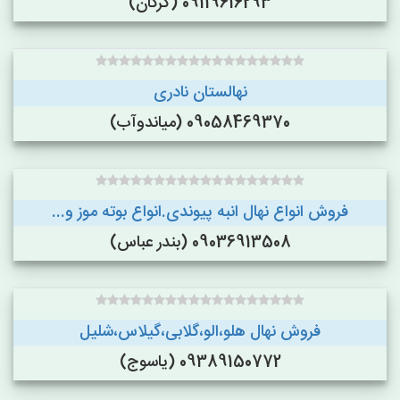
09119616293 (گرگان)
نهالستان نادری
09058469370 (میاندوآب)
فروش انواع نهال انبه پیوندی.انواع بوته موز و...
09036913508 (بندر عباس)
فروش نهال هلو،الو،گلابی،گیلاس،شلیل
09389150772 (یاسوج)