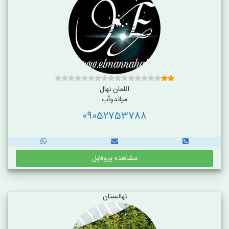
ائلمان نهال
میاندوآب
09052753788
مشاهده پروفایل
نهالستان