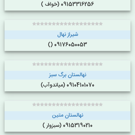
09153316256 (خواف )
شیراز نهال
09176050053 ()
نهالستان برگ سبز
09104101070 (میاندوآب)
نهالستان متین
09153190210 (سبزوار )