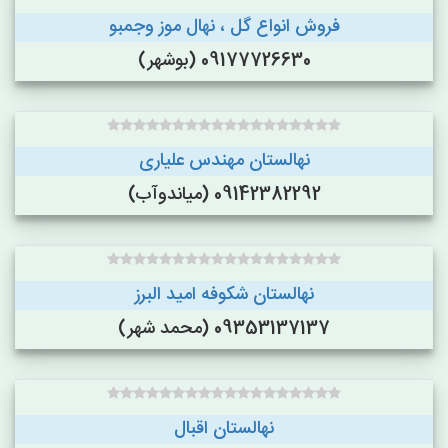
فروش انواع گل ، نهال موز وجمبو
09177726630 (بوشهر)
نهالستان مهندس علیاری
09142382292 (میاندوآب)
نهالستان شکوفه امید البرز
09353137137 (محمد شهر)
نهالستان اقبال