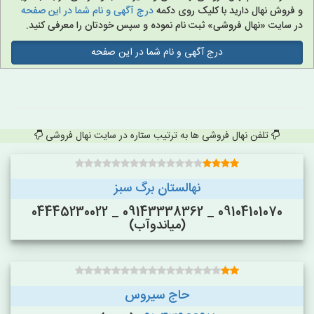
و فروش نهال دارید با کلیک روی دکمه
درج آگهی و نام شما در این صفحه
در سایت «نهال فروشی» ثبت نام نموده و سپس خودتان را معرفی کنید.
درج آگهی و نام شما در این صفحه
تلفن نهال فروشی ها به ترتیب ستاره در سایت نهال فروشی
نهالستان برگ سبز
09104101070 _ 09143338362 _ 04445230022
(میاندوآب)
حاج سیروس