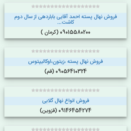
فروش نهال پسته احمد آقایی باباردهی از سال دوم
کاشت...
09015580200 (کرمان )
فروش نهال پسته ،زیتون،اوکالیپتوس
09056410324 (قم)
فروش انواع نهال گلابی
09146454274 (قزوین)