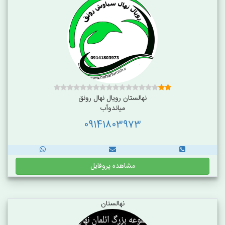
نهالستان رویال نهال رونق
میاندوآب
09141803973
مشاهده پروفایل
نهالستان