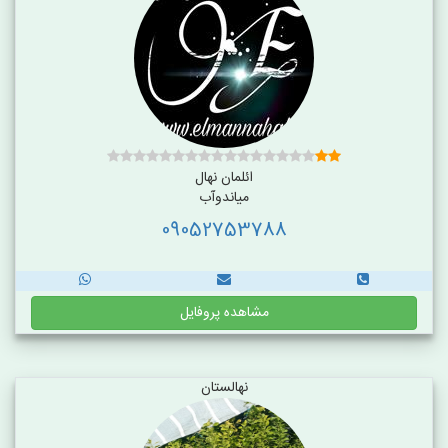
ائلمان نهال
میاندوآب
09052753788
مشاهده پروفایل
نهالستان