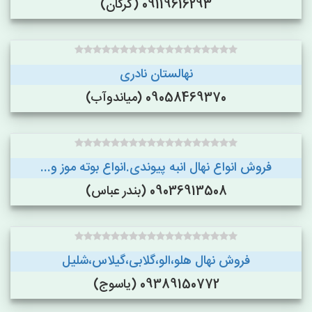
09119616293 (گرگان)
نهالستان نادری
09058469370 (میاندوآب)
فروش انواع نهال انبه پیوندی.انواع بوته موز و...
09036913508 (بندر عباس)
فروش نهال هلو،الو،گلابی،گیلاس،شلیل
09389150772 (یاسوج)