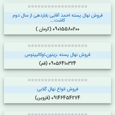
فروش نهال پسته احمد آقایی باباردهی از سال دوم
کاشت...
09015580200 (کرمان )
فروش نهال پسته ،زیتون،اوکالیپتوس
09056410324 (قم)
فروش انواع نهال گلابی
09146454274 (قزوین)