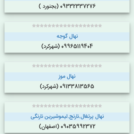
09332337276 (بجنورد )
نهال گوجه
09965119404 (شهرکرد)
نهال موز
09133813565 (شهرکرد)
نهال پرتغال.نارنج.لیموشیرین نارنگی
09035992372 (اصفهان)