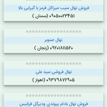
فروش نهال سیب میراکل قرمز با گیرایی بالا
09050023451 (سمنان )
نهال صنوبر
09201811520 (زنجان )
نهال فروشی سید علی
09379872905 (اهواز )
فروش نهال بادام پیوندی ودیرگل فرانیس