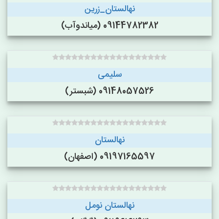
نهالستان_زرین
09144782382 (میاندوآب)
سلیمی
09148057526 (شبستر)
نهالستان
09197165597 (اصفهان)
نهالستان نومل