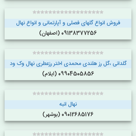
فروش انواع گلهای فصلی و آپارتمانی و انواع نهال
09138377256 (اصفهان)
گلدانی ،گل رز هلندی محمدی اختر رزعطری نهال وک ود
09904505856 (ایلام)
نهال انبه
09012685176 (بوشهر)