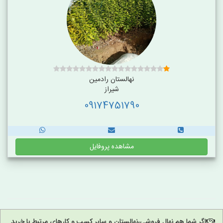
نهالستان رادمین
شیراز
09174751790
مشاهده پروفایل
اگر شما هم نهال فروشی،نهالستان و سایر کسب و کارهای مرتبط با خرید