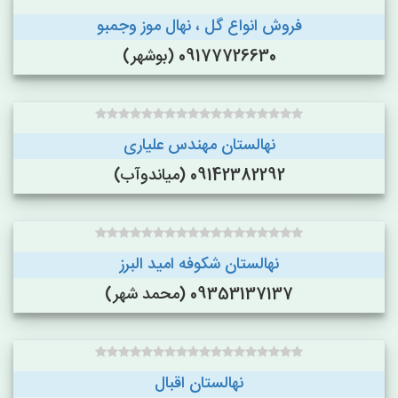
فروش انواع گل ، نهال موز وجمبو
09177726630 (بوشهر)
نهالستان مهندس علیاری
09142382292 (میاندوآب)
نهالستان شکوفه امید البرز
09353137137 (محمد شهر)
نهالستان اقبال