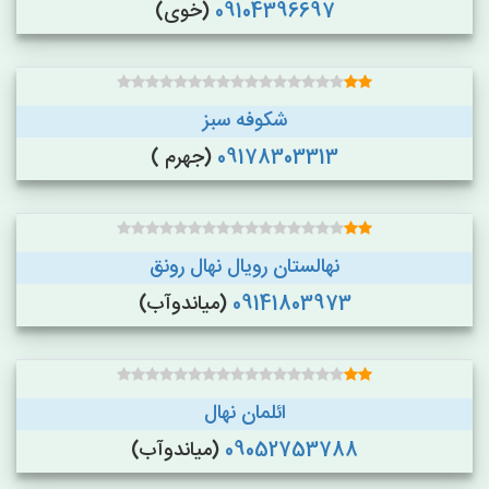
09104396697
(خوی)
شکوفه سبز
09178303313
(جهرم )
نهالستان رویال نهال رونق
09141803973
(میاندوآب)
ائلمان نهال
09052753788
(میاندوآب)