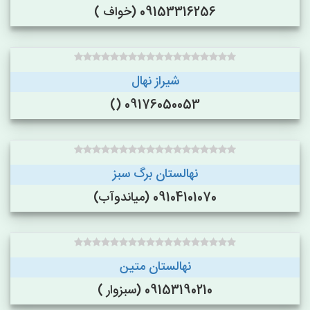
09153316256 (خواف )
شیراز نهال
09176050053 ()
نهالستان برگ سبز
09104101070 (میاندوآب)
نهالستان متین
09153190210 (سبزوار )