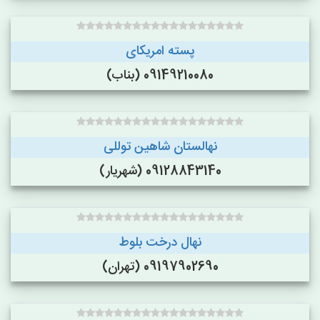
پسته امریکای
09149210080 (بناب)
نهالستان شاهین توللی
09128843140 (شهریار)
نهال درخت بلوط
09197902690 (تهران)