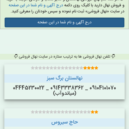
و فروش نهال دارید با کلیک روی دکمه
درج آگهی و نام شما در این صفحه
در سایت «نهال فروشی» ثبت نام نموده و سپس خودتان را معرفی کنید.
درج آگهی و نام شما در این صفحه
تلفن نهال فروشی ها به ترتیب ستاره در سایت نهال فروشی
نهالستان برگ سبز
09104101070 _ 09143338362 _ 04445230022
(میاندوآب)
حاج سیروس