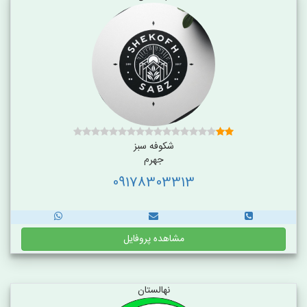
شکوفه سبز
جهرم
09178303313
مشاهده پروفایل
نهالستان