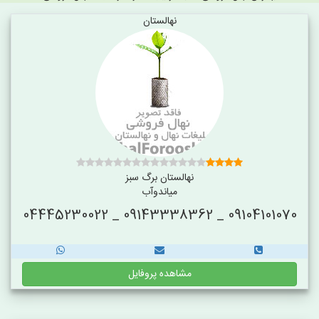
نهالستان
نهالستان برگ سبز
میاندوآب
09104101070 _ 09143338362 _ 04445230022
مشاهده پروفایل