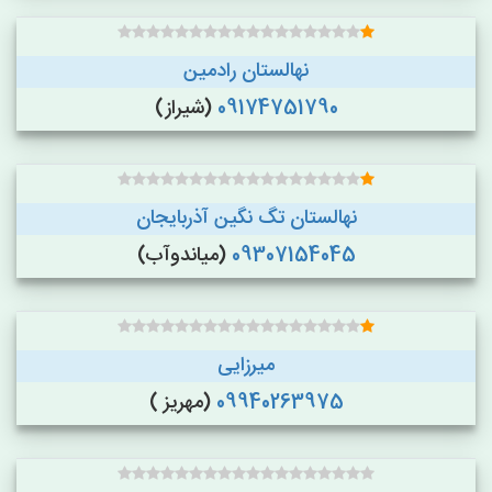
نهالستان رادمین
09174751790
(شیراز)
نهالستان تگ نگین آذربایجان
09307154045
(میاندوآب)
میرزایی
09940263975
(مهریز )