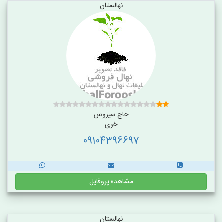
نهالستان
حاج سیروس
خوی
09104396697
مشاهده پروفایل
نهالستان