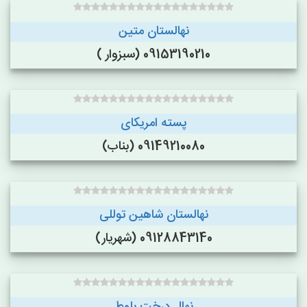
نهالستان متین
09153190210 (سبزوار )
پسته امریکای
09149210080 (بناب)
نهالستان شاهین توللی
09128843140 (شهریار)