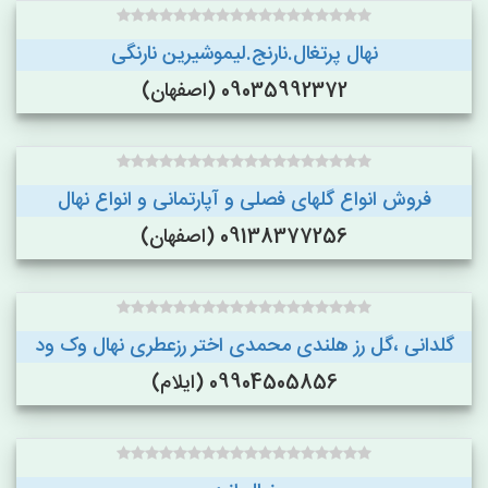
نهال پرتغال.نارنج.لیموشیرین نارنگی
09035992372 (اصفهان)
فروش انواع گلهای فصلی و آپارتمانی و انواع نهال
09138377256 (اصفهان)
گلدانی ،گل رز هلندی محمدی اختر رزعطری نهال وک ود
09904505856 (ایلام)