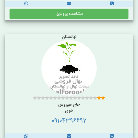
مشاهده پروفایل
نهالستان
حاج سیروس
خوی
09104396697