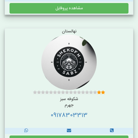
مشاهده پروفایل
نهالستان
شکوفه سبز
جهرم
09178303313