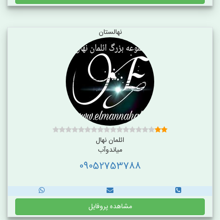
نهالستان
ائلمان نهال
میاندوآب
09052753788
مشاهده پروفایل