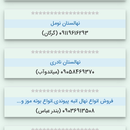
نهالستان نومل
09119616293 (گرگان)
نهالستان نادری
09058469370 (میاندوآب)
فروش انواع نهال انبه پیوندی.انواع بوته موز و...
09036913508 (بندر عباس)