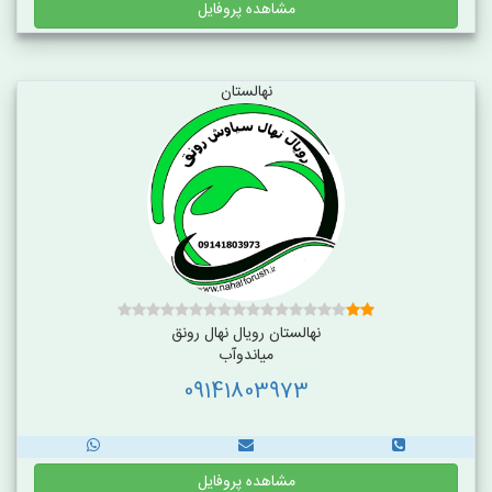
مشاهده پروفایل
نهالستان
نهالستان رویال نهال رونق
میاندوآب
09141803973
مشاهده پروفایل