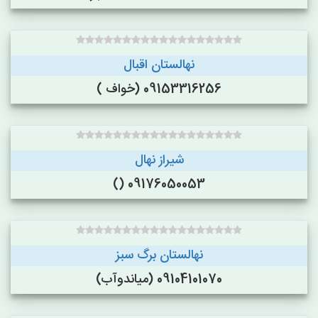
نهالستان اقبال
09153316256 (خواف )
شیراز نهال
09176050053 ()
نهالستان برگ سبز
09104101070 (میاندوآب)