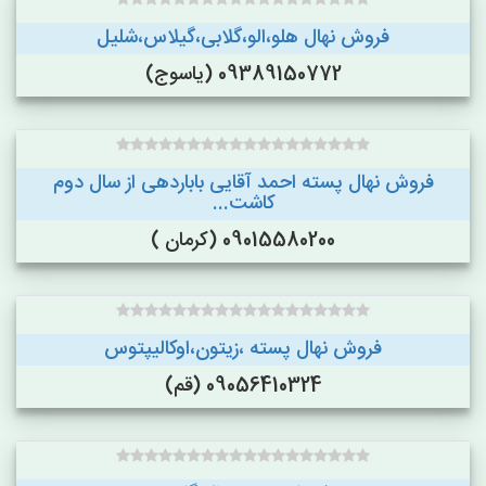
فروش نهال هلو،الو،گلابی،گیلاس،شلیل
09389150772 (یاسوج)
فروش نهال پسته احمد آقایی باباردهی از سال دوم
کاشت...
09015580200 (کرمان )
فروش نهال پسته ،زیتون،اوکالیپتوس
09056410324 (قم)