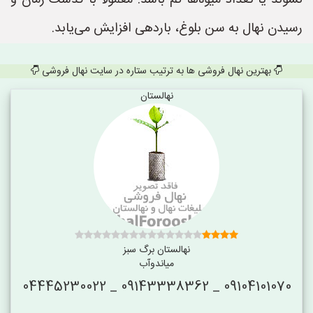
نشوند یا تعداد میوه‌ها کم باشد. معمولاً با گذشت زمان و
رسیدن نهال به سن بلوغ، باردهی افزایش می‌یابد.
بهترین نهال فروشی ها به ترتیب ستاره در سایت نهال فروشی
نهالستان
نهالستان برگ سبز
میاندوآب
09104101070 _ 09143338362 _ 04445230022