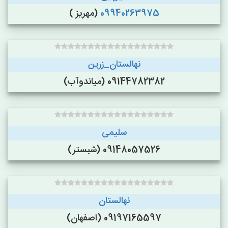
09940263975
(مهریز )
نهالستان_زرین
09144782382 (میاندوآب)
سلیمی
09148057526 (شبستر)
نهالستان
09197165597 (اصفهان)