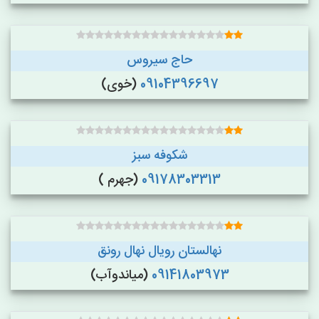
حاج سیروس
09104396697
(خوی)
شکوفه سبز
09178303313
(جهرم )
نهالستان رویال نهال رونق
09141803973
(میاندوآب)