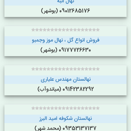
نهال انبه
09012685176 (بوشهر)
فروش انواع گل ، نهال موز وجمبو
09177726630 (بوشهر)
نهالستان مهندس علیاری
09142382292 (میاندوآب)
نهالستان شکوفه امید البرز
09353137137 (محمد شهر)