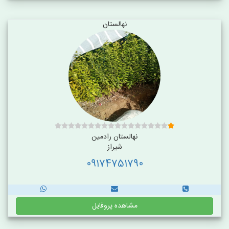
نهالستان
نهالستان رادمین
شیراز
09174751790
مشاهده پروفایل