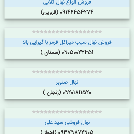
فروش انواع نهال گلابی
09146454274 (قزوین)
فروش نهال سیب میراکل قرمز با گیرایی بالا
09050023451 (سمنان )
نهال صنوبر
09201811520 (زنجان )
نهال فروشی سید علی
09379872905 (اهواز )