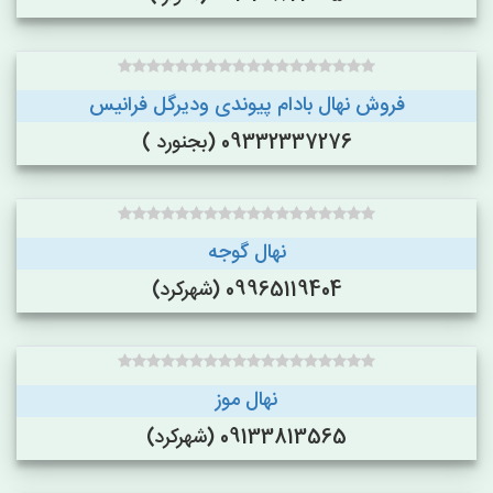
فروش نهال بادام پیوندی ودیرگل فرانیس
09332337276 (بجنورد )
نهال گوجه
09965119404 (شهرکرد)
نهال موز
09133813565 (شهرکرد)