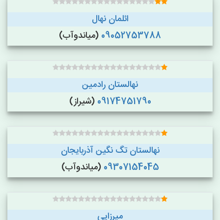
ائلمان نهال
09052753788
(میاندوآب)
نهالستان رادمین
09174751790
(شیراز)
نهالستان تگ نگین آذربایجان
09307154045
(میاندوآب)
میرزایی