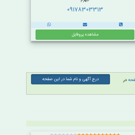
جهرم
09178303313
مشاهده پروفایل
درج آگهی و نام شما در این صفحه
صفحه
در