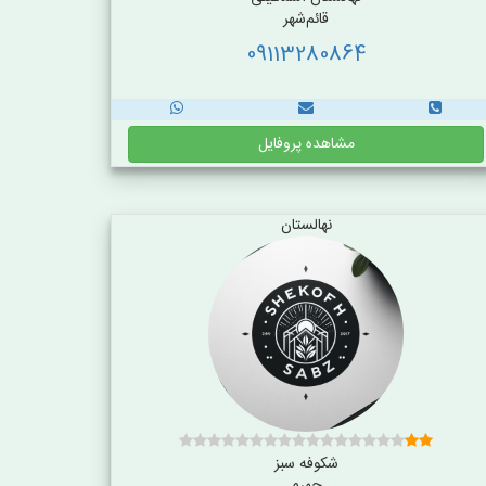
قائم‌شهر
09113280864
مشاهده پروفایل
نهالستان
شکوفه سبز