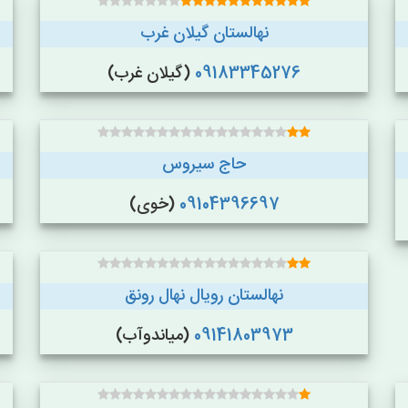
نهالستان گیلان غرب
09183345276
(گیلان غرب)
حاج سیروس
09104396697
(خوی)
نهالستان رویال نهال رونق
09141803973
(میاندوآب)