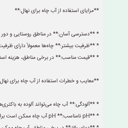
**مزایای استفاده از آب چاه برای نهال:**
* **دسترسی آسان:** در مناطق روستایی و دور ا
* **ظرفیت بیشتر:** چاه‌ها معمولاً دارای ظرفیت
* **قیمت مناسب:** در برخی مناطق، هزینه استخ
**معایب و خطرات استفاده از آب چاه برای نهال:
* **آلودگی:** آب چاه می‌تواند آلوده به باکتری‌
* **pH نامناسب:** pH آب چاه ممکن است برای رشد گیاهان مناسب نباشد و به طور مستقیم بر جذب مواد مغذی توسط ریشه تأثیر بگذارد.