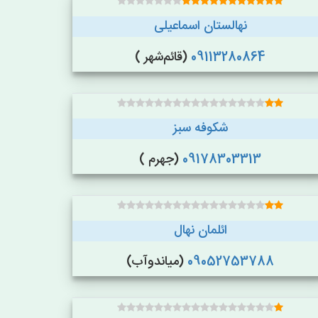
نهالستان اسماعیلی
09113280864
(قائم‌شهر )
شکوفه سبز
09178303313
(جهرم )
ائلمان نهال
09052753788
(میاندوآب)