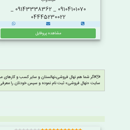
میاندوآب
09104101070 _ 09143338362 _
04445230022
مشاهده پروفایل
اگر شما هم نهال فروشی،نهالستان و سایر کسب و کارهای مرت
سایت «نهال فروشی» ثبت نام نموده و سپس خودتان را معرفی 