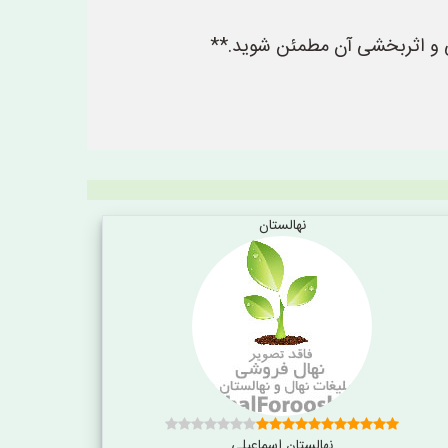
نی و اثربخشی آن مطمئن شوید.**
نهالستان
نهالستان اسماعیلی