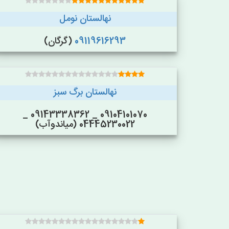
نهالستان نومل
09119616293
(گرگان)
نهالستان برگ سبز
09104101070 _ 09143338362 _
04445230022 (میاندوآب)