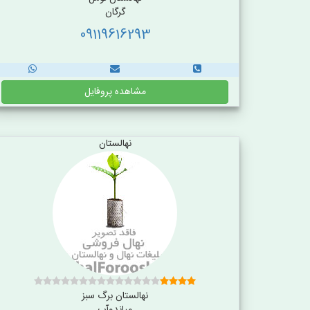
گرگان
09119616293
مشاهده پروفایل
نهالستان
نهالستان برگ سبز