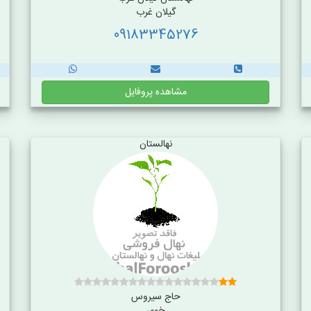
گیلان غرب
09183345276
مشاهده پروفایل
نهالستان
حاج سیروس