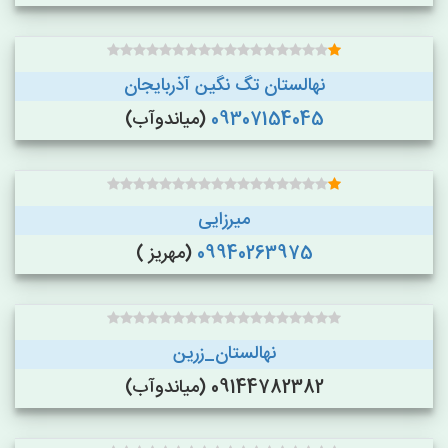
نهالستان تگ نگین آذربایجان
09307154045
(میاندوآب)
میرزایی
09940263975
(مهریز )
نهالستان_زرین
09144782382 (میاندوآب)