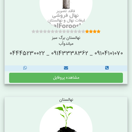
نهالستان برگ سبز
میاندوآب
09104101070 _ 09143338362 _ 04445230022
مشاهده پروفایل
نهالستان