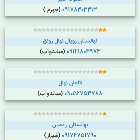
09178303313
(جهرم )
نهالستان رویال نهال رونق
09141803973
(میاندوآب)
ائلمان نهال
09052753788
(میاندوآب)
نهالستان رادمین
09174751790
(شیراز)