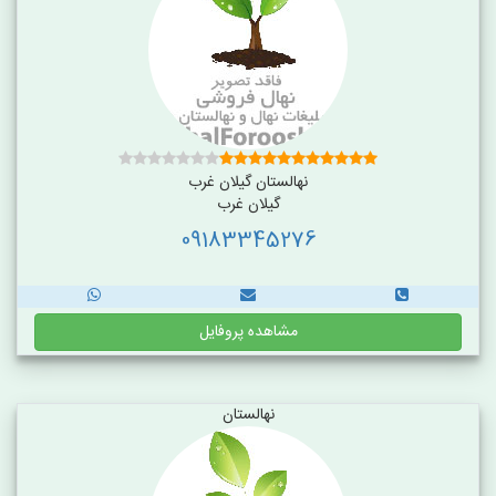
نهالستان گیلان غرب
گیلان غرب
09183345276
مشاهده پروفایل
نهالستان