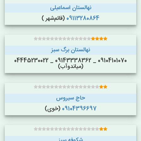
نهالستان اسماعیلی
09113280864
(قائم‌شهر )
نهالستان برگ سبز
09104101070 _ 09143338362 _ 04445230022
(میاندوآب)
حاج سیروس
09104396697
(خوی)
شکوفه سبز