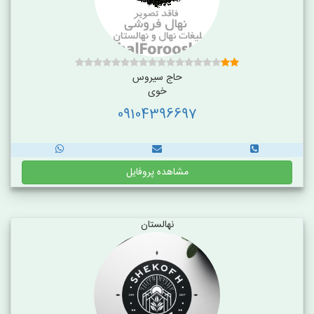
حاج سیروس
خوی
09104396697
مشاهده پروفایل
نهالستان