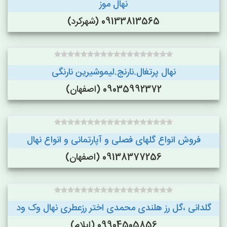
نهال موز
09133813565 (شهرکرد)
نهال پرتغال.نارنج.لیموشیرین نارنگی
09035992372 (اصفهان)
فروش انواع گلهای فصلی و آپارتمانی و انواع نهال
09138377256 (اصفهان)
گلدانی ،گل رز هلندی محمدی اختر رزعطری نهال وک ود
09904505856 (ایلام)