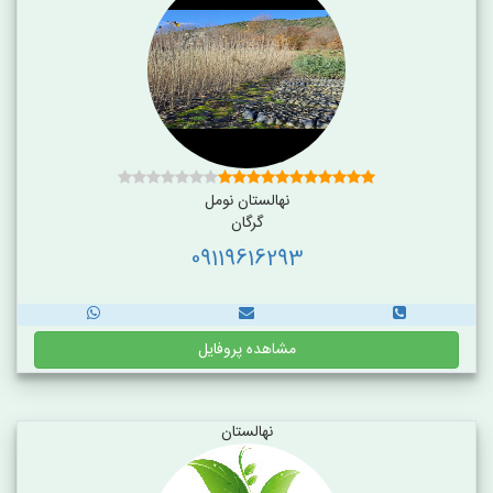
نهالستان نومل
گرگان
09119616293
مشاهده پروفایل
نهالستان