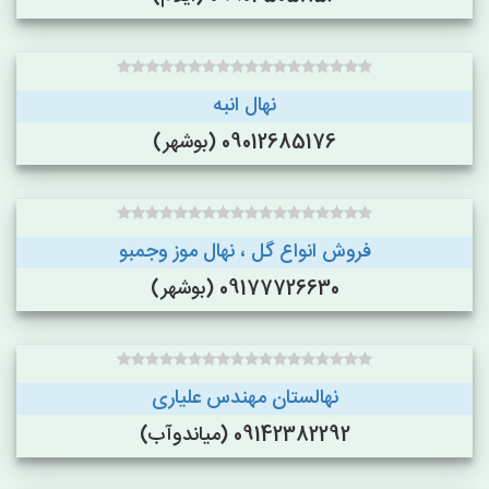
نهال انبه
09012685176 (بوشهر)
فروش انواع گل ، نهال موز وجمبو
09177726630 (بوشهر)
نهالستان مهندس علیاری
09142382292 (میاندوآب)