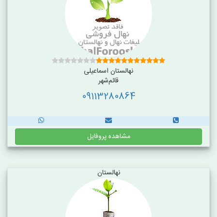
نهالستان اسماعیلی
قائم‌شهر
09113280864
مشاهده پروفایل
نهالستان