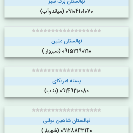
نهالستان برگ سبز
09104101070 (میاندوآب)
نهالستان متین
09153190210 (سبزوار )
پسته امریکای
09149210080 (بناب)
نهالستان شاهین توللی
09128843140 (شهریار)