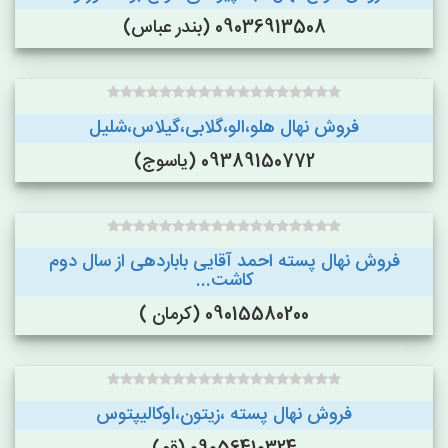
09036913508 (بندر عباس)
فروش نهال هلو،الو،گلابی،گیلاس،شلیل
09389150772 (یاسوج)
فروش نهال پسته احمد آقایی باباردهی از سال دوم
کاشت...
09015580200 (کرمان )
فروش نهال پسته ،زیتون،اوکالیپتوس