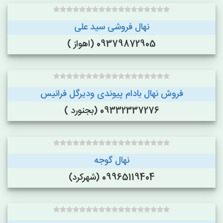
نهال فروشی سید علی
09379872905 (اهواز )
فروش نهال بادام پیوندی ودیرگل فرانیس
09332337276 (بجنورد )
نهال گوجه
09965119404 (شهرکرد)