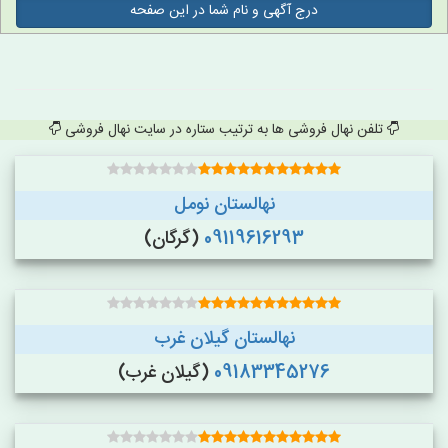
درج آگهی و نام شما در این صفحه
تلفن نهال فروشی ها به ترتیب ستاره در سایت نهال فروشی
نهالستان نومل
09119616293
(گرگان)
نهالستان گیلان غرب
09183345276
(گیلان غرب)