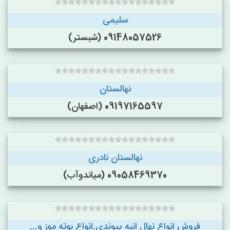
سلیمی
09148057526 (شبستر)
نهالستان
09197165597 (اصفهان)
نهالستان نادری
09058469370 (میاندوآب)
فروش انواع نهال انبه پیوندی.انواع بوته موز و...