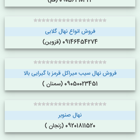
09056410324 (قم)
فروش انواع نهال گلابی
09146454274 (قزوین)
فروش نهال سیب میراکل قرمز با گیرایی بالا
09050023451 (سمنان )
نهال صنوبر
09201811520 (زنجان )