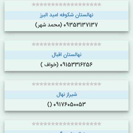
نهالستان شکوفه امید البرز
09353137137 (محمد شهر)
نهالستان اقبال
09153316256 (خواف )
شیراز نهال
09176050053 ()