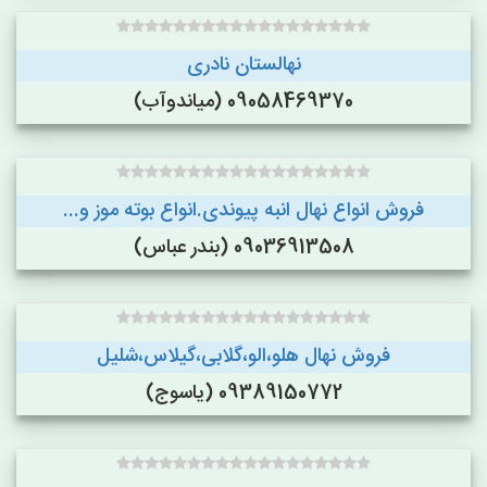
نهالستان نادری
09058469370 (میاندوآب)
فروش انواع نهال انبه پیوندی.انواع بوته موز و...
09036913508 (بندر عباس)
فروش نهال هلو،الو،گلابی،گیلاس،شلیل
09389150772 (یاسوج)