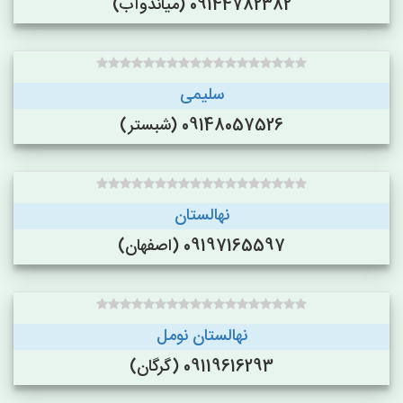
09144782382 (میاندوآب)
سلیمی
09148057526 (شبستر)
نهالستان
09197165597 (اصفهان)
نهالستان نومل
09119616293 (گرگان)