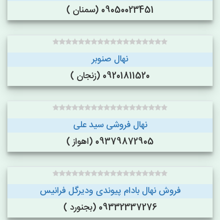
09050023451 (سمنان )
نهال صنوبر
09201811520 (زنجان )
نهال فروشی سید علی
09379872905 (اهواز )
فروش نهال بادام پیوندی ودیرگل فرانیس
09332337276 (بجنورد )