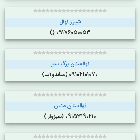
شیراز نهال
09176050053 ()
نهالستان برگ سبز
09104101070 (میاندوآب)
نهالستان متین
09153190210 (سبزوار )