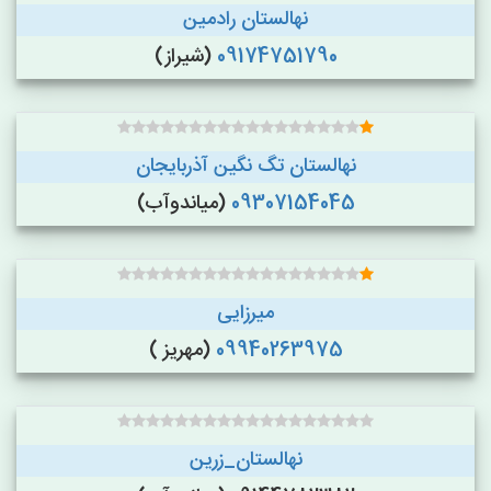
نهالستان رادمین
09174751790
(شیراز)
نهالستان تگ نگین آذربایجان
09307154045
(میاندوآب)
میرزایی
09940263975
(مهریز )
نهالستان_زرین