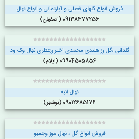
فروش انواع گلهای فصلی و آپارتمانی و انواع نهال
09138377256 (اصفهان)
گلدانی ،گل رز هلندی محمدی اختر رزعطری نهال وک ود
09904505856 (ایلام)
نهال انبه
09012685176 (بوشهر)
فروش انواع گل ، نهال موز وجمبو