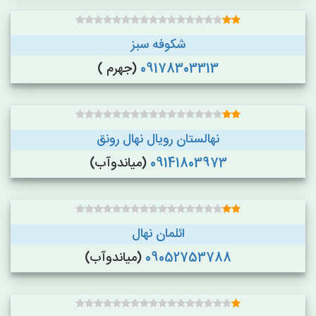
شکوفه سبز
09178303313
(جهرم )
نهالستان رویال نهال رونق
09141803973
(میاندوآب)
ائلمان نهال
09052753788
(میاندوآب)