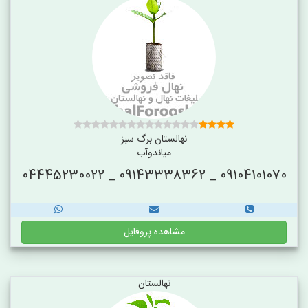
نهالستان برگ سبز
میاندوآب
09104101070 _ 09143338362 _ 04445230022
مشاهده پروفایل
نهالستان