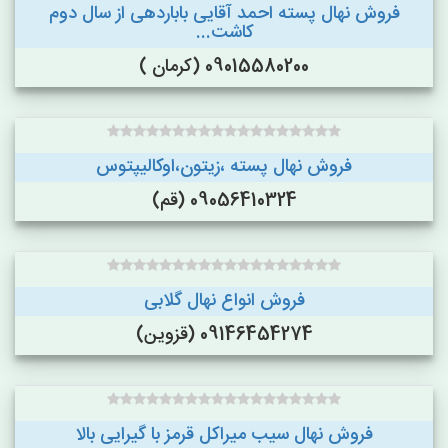
فروش نهال پسته احمد آقایی باباردهی از سال دوم
کاشت...
09015580200 (کرمان )
فروش نهال پسته ،زیتون،اوکالیپتوس
09056410324 (قم)
فروش انواع نهال گلابی
09146454274 (قزوین)
فروش نهال سیب میراکل قرمز با گیرایی بالا