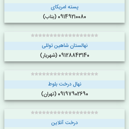
پسته امریکای
09149210080 (بناب)
نهالستان شاهین توللی
09128843140 (شهریار)
نهال درخت بلوط
09197902690 (تهران)
درخت آنلاین