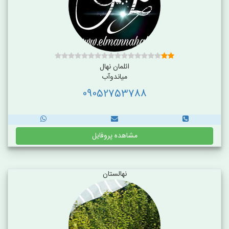
ائلمان نهال
میاندوآب
09052753788
مشاهده پروفایل
نهالستان