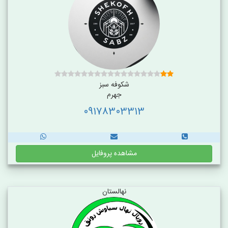
شکوفه سبز
جهرم
09178303313
مشاهده پروفایل
نهالستان