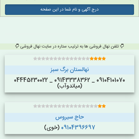
درج آگهی و نام شما در این صفحه
تلفن نهال فروشی ها به ترتیب ستاره در سایت نهال فروشی
نهالستان برگ سبز
09104101070 _ 09143338362 _ 04445230022
(میاندوآب)
حاج سیروس
09104396697
(خوی)