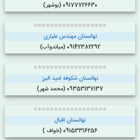
09177726630 (بوشهر)
نهالستان مهندس علیاری
09142382292 (میاندوآب)
نهالستان شکوفه امید البرز
09353137137 (محمد شهر)
نهالستان اقبال
09153316256 (خواف )