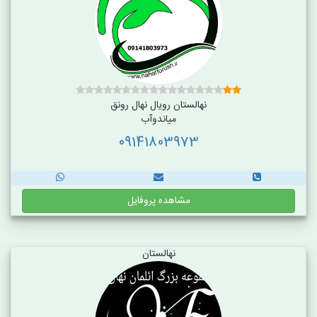
نهالستان رویال نهال رونق
میاندوآب
09141803973
مشاهده پروفایل
نهالستان