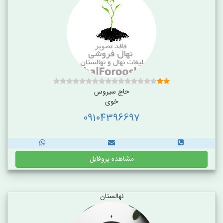
حاج سیروس
خوی
09104396697
مشاهده پروفایل
نهالستان