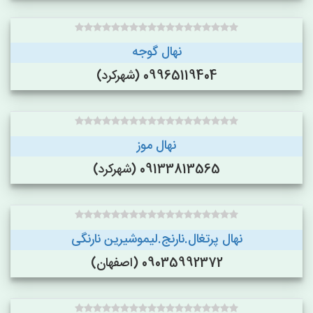
نهال گوجه
09965119404 (شهرکرد)
نهال موز
09133813565 (شهرکرد)
نهال پرتغال.نارنج.لیموشیرین نارنگی
09035992372 (اصفهان)