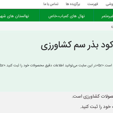
روشی
فهرست
برگزیده ها
تماس با ما
یرمثمر
نهال های کمیاب،خاص
نهالستان های شهر
ی
کود بذر سم کشاورزی
س
حصولات کشاورزی است.
خود را ثبت کنید.