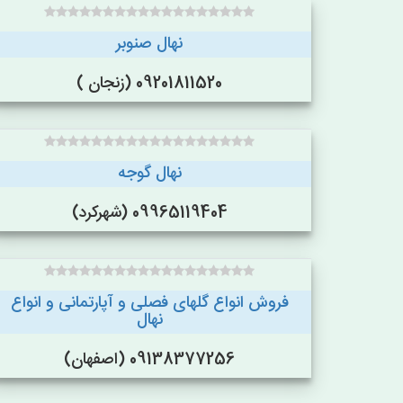
نهال صنوبر
09201811520 (زنجان )
نهال گوجه
09965119404 (شهرکرد)
فروش انواع گلهای فصلی و آپارتمانی و انواع
نهال
09138377256 (اصفهان)