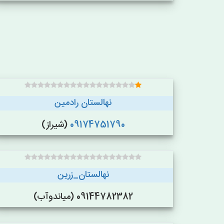
نهالستان رادمین
09174751790
(شیراز)
نهالستان_زرین
09144782382 (میاندوآب)