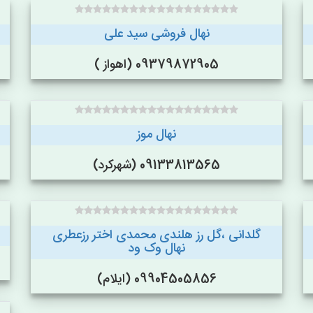
نهال فروشی سید علی
09379872905 (اهواز )
نهال موز
09133813565 (شهرکرد)
گلدانی ،گل رز هلندی محمدی اختر رزعطری
نهال وک ود
09904505856 (ایلام)