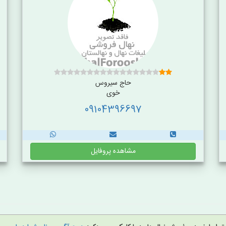
حاج سیروس
خوی
09104396697
مشاهده پروفایل