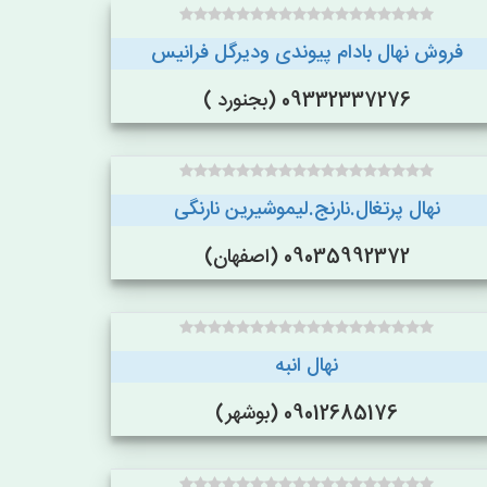
فروش نهال بادام پیوندی ودیرگل فرانیس
09332337276 (بجنورد )
نهال پرتغال.نارنج.لیموشیرین نارنگی
09035992372 (اصفهان)
نهال انبه
09012685176 (بوشهر)