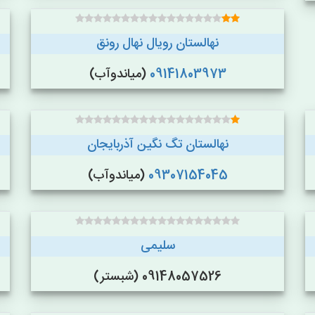
نهالستان رویال نهال رونق
09141803973
(میاندوآب)
نهالستان تگ نگین آذربایجان
09307154045
(میاندوآب)
سلیمی
09148057526 (شبستر)