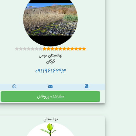
نهالستان نومل
گرگان
09119616293
مشاهده پروفایل
نهالستان