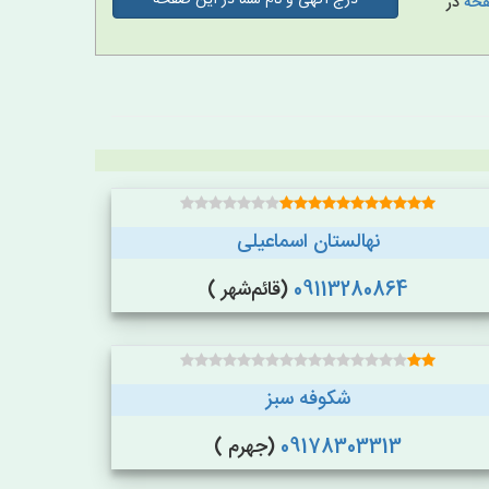
درج آگهی و نام شما در این صفحه
صفحه
در
نهالستان اسماعیلی
09113280864
(قائم‌شهر )
شکوفه سبز
09178303313
(جهرم )