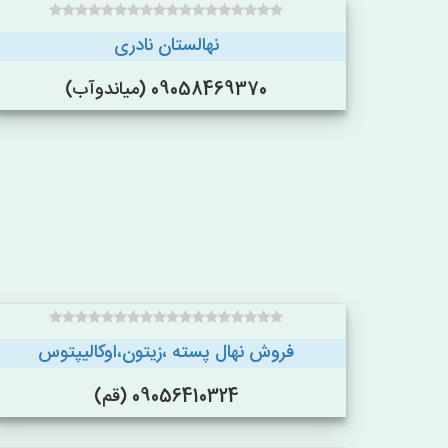
نهالستان نادری
09058469370 (میاندوآب)
فروش نهال پسته ،زیتون،اوکالیپتوس
09056410324 (قم)