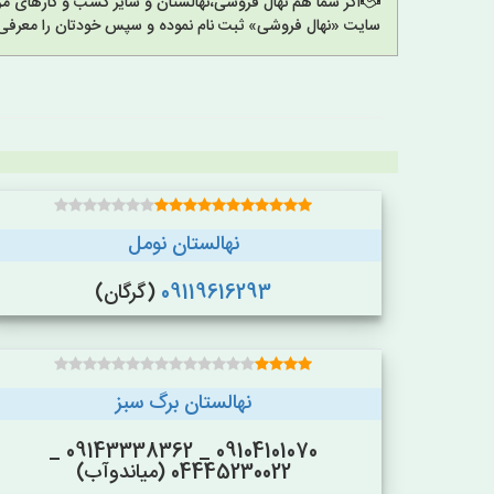
اگر شما هم نهال فروشی،نهالستان و سایر کسب و کارهای مرت
سایت «نهال فروشی» ثبت نام نموده و سپس خودتان را معرفی 
نهالستان نومل
09119616293
(گرگان)
نهالستان برگ سبز
09104101070 _ 09143338362 _
04445230022 (میاندوآب)