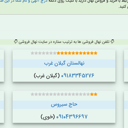
بط با خرید و فروش نهال دارید با کلیک روی دکمه
درج آگهی و نام شما در این 
کنید.
تلفن نهال فروشی ها به ترتیب ستاره در سایت نهال فروشی
نهالستان گیلان غرب
09183345276
(گیلان غرب)
حاج سیروس
09104396697
(خوی)