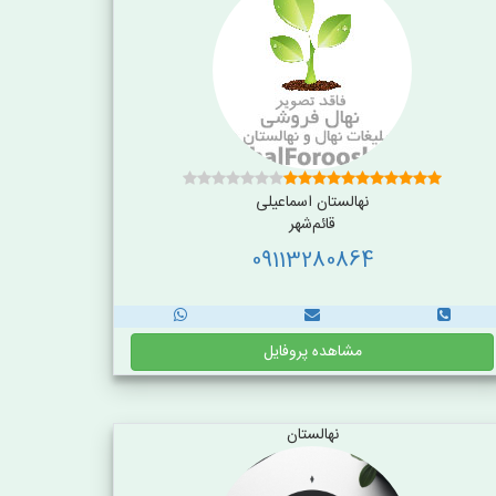
نهالستان اسماعیلی
قائم‌شهر
09113280864
مشاهده پروفایل
نهالستان