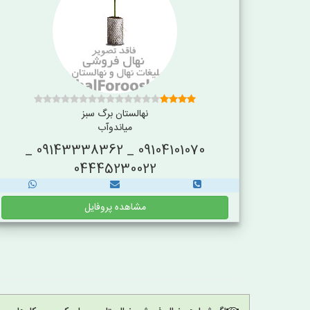
نهالستان برگ سبز
میاندوآب
09104101070 _ 09143338362 _
04445230022
مشاهده پروفایل