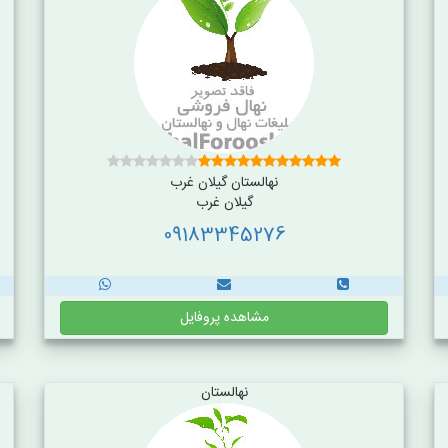
نهالستان گیلان غرب
گیلان غرب
09183345276
مشاهده پروفایل
نهالستان