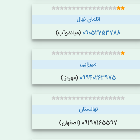
ائلمان نهال
09052753788
(میاندوآب)
میرزایی
09940263975
(مهریز )
نهالستان
09197165597 (اصفهان)