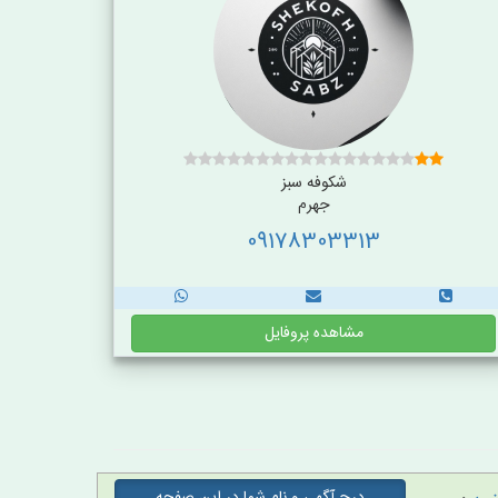
شکوفه سبز
جهرم
09178303313
مشاهده پروفایل