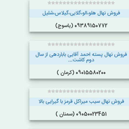
فروش نهال هلو،الو،گلابی،گیلاس،شلیل
09389150772 (یاسوج)
فروش نهال پسته احمد آقایی باباردهی از سال
دوم کاشت...
09015580200 (کرمان )
فروش نهال سیب میراکل قرمز با گیرایی بالا
09050023451 (سمنان )