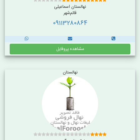
نهالستان اسماعیلی
قائم‌شهر
09113280864
مشاهده پروفایل
نهالستان