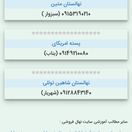
نهالستان متین
09153190210 (سبزوار )
پسته امریکای
09149210080 (بناب)
نهالستان شاهین توللی
09128843140 (شهریار)
سایر مطالب آموزشی سایت نهال فروشی :