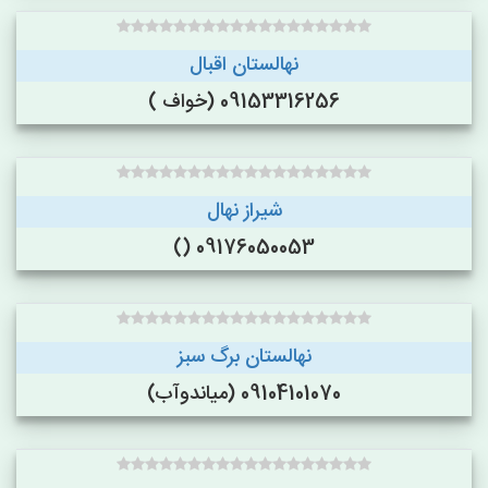
نهالستان اقبال
09153316256 (خواف )
شیراز نهال
09176050053 ()
نهالستان برگ سبز
09104101070 (میاندوآب)