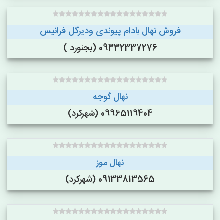
فروش نهال بادام پیوندی ودیرگل فرانیس
09332337276 (بجنورد )
نهال گوجه
09965119404 (شهرکرد)
نهال موز
09133813565 (شهرکرد)