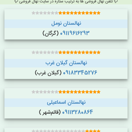
تلفن نهال فروشی ها به ترتیب ستاره در سایت نهال فروشی
نهالستان نومل
09119616293
(گرگان)
نهالستان گیلان غرب
09183345276
(گیلان غرب)
نهالستان اسماعیلی
09113280864
(قائم‌شهر )