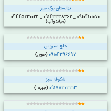
نهالستان برگ سبز
09104101070 _ 09143338362 _ 04445230022
(میاندوآب)
حاج سیروس
09104396697
(خوی)
شکوفه سبز
09178303313
(جهرم )