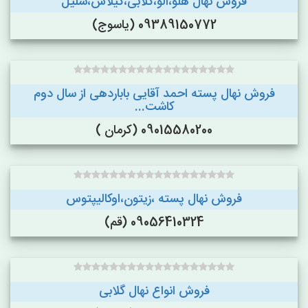
فروش نهال هلو،الو،گلابی،گیلاس،شلیل
09389150772 (یاسوج)
فروش نهال پسته احمد آقایی باباردهی از سال دوم
کاشت...
09015580200 (کرمان )
فروش نهال پسته ،زیتون،اوکالیپتوس
09056410324 (قم)
فروش انواع نهال گلابی