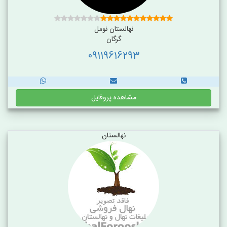
نهالستان نومل
گرگان
09119616293
مشاهده پروفایل
نهالستان