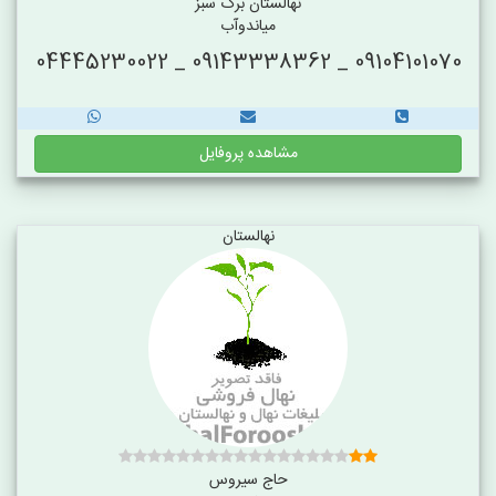
نهالستان برگ سبز
میاندوآب
09104101070 _ 09143338362 _ 04445230022
مشاهده پروفایل
نهالستان
حاج سیروس