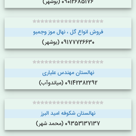
09012685176 (بوشهر)
فروش انواع گل ، نهال موز وجمبو
09177726630 (بوشهر)
نهالستان مهندس علیاری
09142382292 (میاندوآب)
نهالستان شکوفه امید البرز
09353137137 (محمد شهر)