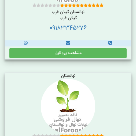
نهالستان گیلان غرب
گیلان غرب
09183345276
مشاهده پروفایل
نهالستان