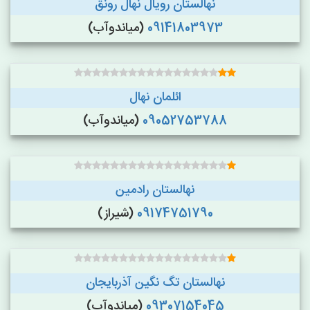
نهالستان رویال نهال رونق
09141803973
(میاندوآب)
ائلمان نهال
09052753788
(میاندوآب)
نهالستان رادمین
09174751790
(شیراز)
نهالستان تگ نگین آذربایجان
09307154045
(میاندوآب)