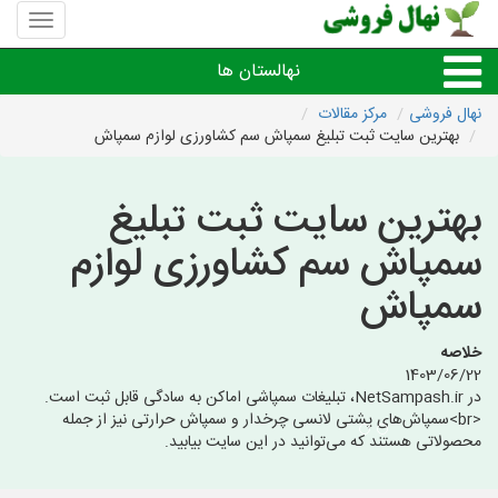
منوی
سایت
نهال
نهالستان ها
فروشی
نهال فروشی
مرکز مقالات
بهترین سایت ثبت تبلیغ سمپاش سم کشاورزی لوازم سمپاش
نهال های مثمر،میوه
بهترین سایت ثبت تبلیغ
نهال های زینتی،غیرمثمر
سمپاش سم کشاورزی لوازم
نهال های کمیاب،خاص
سمپاش
نهالستان های شهرها
خلاصه
1403/06/22
در NetSampash.ir، تبلیغات سمپاشی اماکن به سادگی قابل ثبت است.
<br>سمپاش‌های پشتی لانسی چرخدار و سمپاش حرارتی نیز از جمله
محصولاتی هستند که می‌توانید در این سایت بیابید.