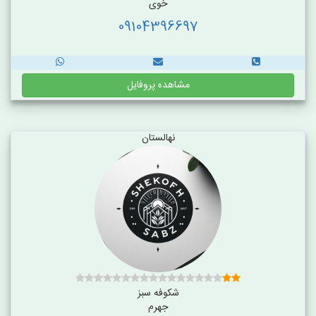
خوی
09104396697
مشاهده پروفایل
نهالستان
شکوفه سبز
جهرم