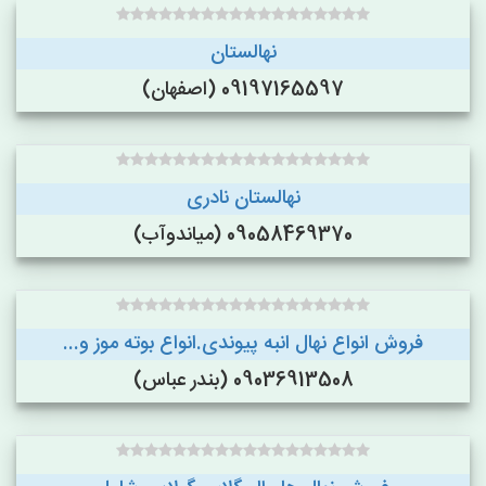
نهالستان
09197165597 (اصفهان)
نهالستان نادری
09058469370 (میاندوآب)
فروش انواع نهال انبه پیوندی.انواع بوته موز و...
09036913508 (بندر عباس)