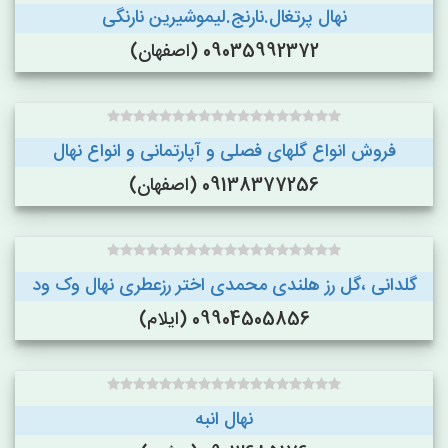
نهال پرتغال.نارنج.لیموشیرین نارنگی
09035992372 (اصفهان)
فروش انواع گلهای فصلی و آپارتمانی و انواع نهال
09138377256 (اصفهان)
گلدانی ،گل رز هلندی محمدی اختر رزعطری نهال وک ود
09904505856 (ایلام)
نهال انبه