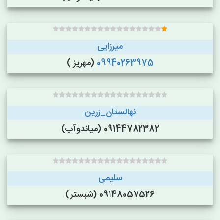
میرزایی
09940263975
(مهریز )
نهالستان_زرین
09144782382 (میاندوآب)
سلیمی
09148057526 (شبستر)