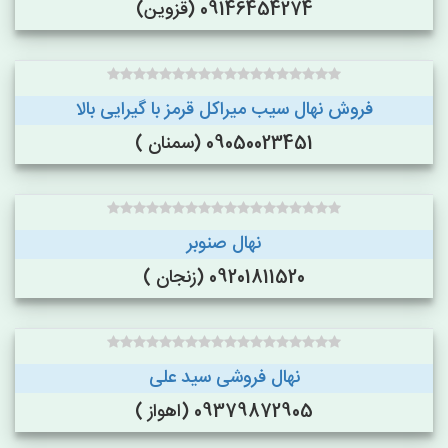
09146454274 (قزوین)
فروش نهال سیب میراکل قرمز با گیرایی بالا
09050023451 (سمنان )
نهال صنوبر
09201811520 (زنجان )
نهال فروشی سید علی
09379872905 (اهواز )