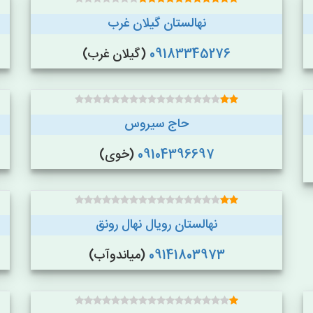
نهالستان گیلان غرب
09183345276
(گیلان غرب)
حاج سیروس
09104396697
(خوی)
نهالستان رویال نهال رونق
09141803973
(میاندوآب)