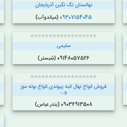
نهالستان تگ نگین آذربایجان
09307154045
(میاندوآب)
سلیمی
09148057526 (شبستر)
فروش انواع نهال انبه پیوندی.انواع بوته موز
و...
09036913508 (بندر عباس)