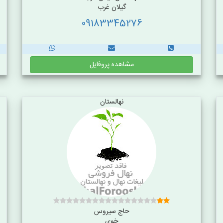
گیلان غرب
09183345276
مشاهده پروفایل
نهالستان
حاج سیروس
خوی