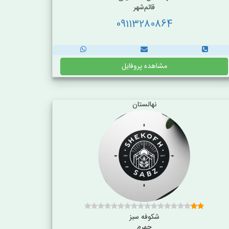
قائم‌شهر
09113280864
مشاهده پروفایل
نهالستان
شکوفه سبز
جهرم