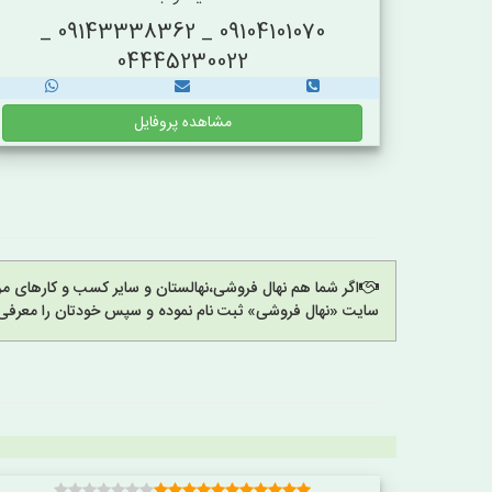
09104101070 _ 09143338362 _
04445230022
مشاهده پروفایل
اگر شما هم نهال فروشی،نهالستان و سایر کسب و کارهای مرت
سایت «نهال فروشی» ثبت نام نموده و سپس خودتان را معرفی 