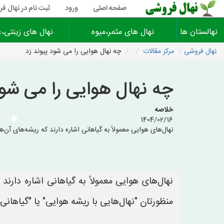
صفحه اصلی
ورود
ثبت نام در نهال ف
نهالستان ها
نهال های مثمر،میوه
نهال های زینتی،غ
نهال فروشی
مرکز مقالات
چه نهال هوایی را می شود پیوند زد
چه نهال هوایی را می شود
خلاصه
1404/02/16
نهال‌های هوایی معمولاً به گیاهانی اشاره دارند که ریشه‌های آن‌ها در هوا شکل می‌گیرد یا از طریق قلم
منظورتان "نهال‌هایی با ریشه هوایی" یا "گیاها