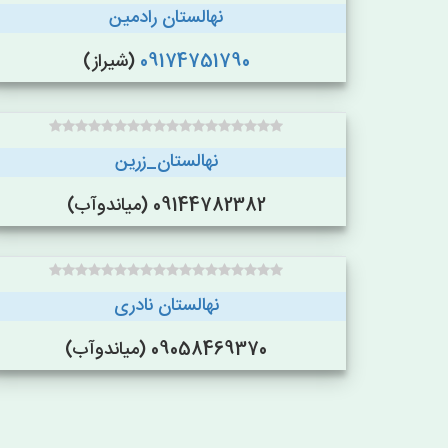
نهالستان رادمین
09174751790
(شیراز)
نهالستان_زرین
09144782382 (میاندوآب)
نهالستان نادری
09058469370 (میاندوآب)