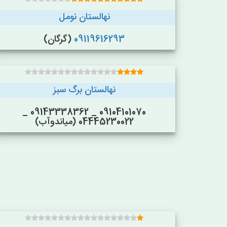
نهالستان نومل
09119616293
(گرگان)
نهالستان برگ سبز
09104101070 _ 09143338362 _
04445230022 (میاندوآب)