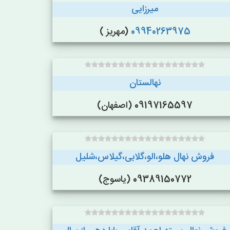
میرزایی
09940263975
(مهریز )
نهالستان
09197165597 (اصفهان)
فروش نهال هلو،الو،گلابی،گیلاس،شلیل
09389150772 (یاسوج)