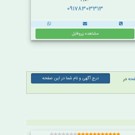
09178303313
مشاهده پروفایل
درج آگهی و نام شما در این صفحه
صفحه
در