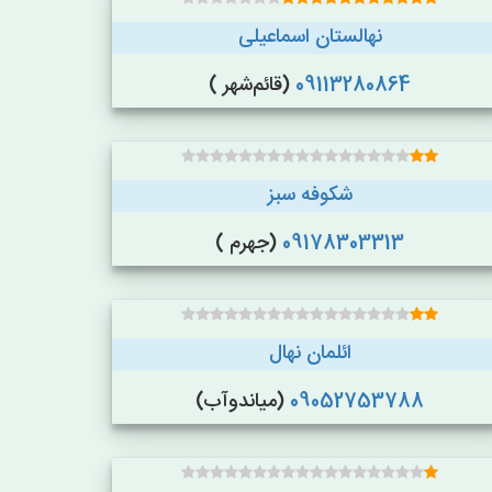
نهالستان اسماعیلی
09113280864
(قائم‌شهر )
شکوفه سبز
09178303313
(جهرم )
ائلمان نهال
09052753788
(میاندوآب)