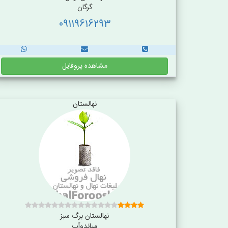
گرگان
09119616293
مشاهده پروفایل
نهالستان
نهالستان برگ سبز
میاندوآب