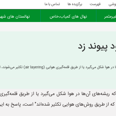
روشی
فهرست
برگزیده ها
تماس با ما
یرمثمر
نهال های کمیاب،خاص
نهالستان های شهر
 پیوند زد
ه‌گیری هوایی (air layering) تکثیر می‌شوند، اما اگر منظورتان "نهال‌هایی با ریشه
نی که از طریق روش‌های هوایی تکثیر شده‌اند" است، پاسخ به 