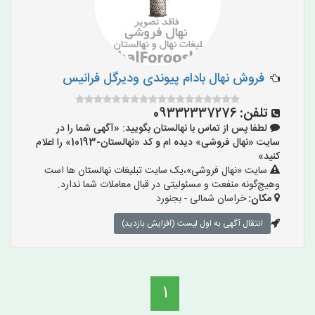
فروش نهال بادام پیوندی ودیرگل فرانیس
تلفن:
09332337276
لطفا پس از تماس با نهالستان بگویید: «آگهی شما را در
سایت «نهال فروشی» دیده ام و کد «نهالستان-10193» را اعلام
کنید»
سایت «نهال فروشی»،یک سایت تبلیغات نهالستان ها است
وهیچ‌گونه منفعت و مسئولیتی در قبال معاملات شما ندارد.
مکان:
خراسان شمالی - بجنورد
انتقال آگهی به اول لیست (افزایش بازدید)
1