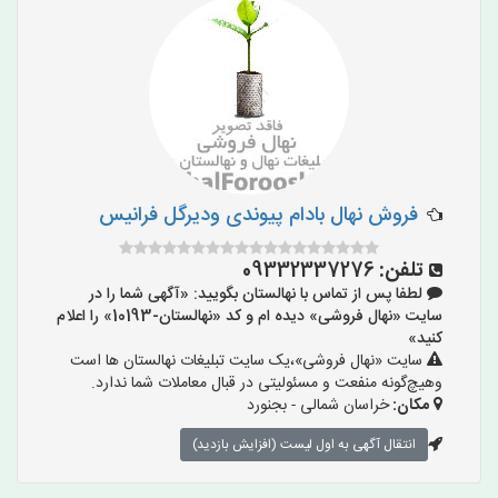
فروش نهال بادام پیوندی ودیرگل فرانیس
تلفن:
09332337276
لطفا پس از تماس با نهالستان بگویید: «آگهی شما را در
سایت «نهال فروشی» دیده ام و کد «نهالستان-10193» را اعلام
کنید»
سایت «نهال فروشی»،یک سایت تبلیغات نهالستان ها است
وهیچ‌گونه منفعت و مسئولیتی در قبال معاملات شما ندارد.
مکان:
خراسان شمالی - بجنورد
انتقال آگهی به اول لیست (افزایش بازدید)