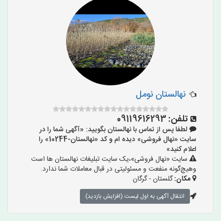
نهالستان نومل
تلفن:
09119616293
لطفا پس از تماس با نهالستان بگویید: «آگهی شما را در
سایت «نهال فروشی» دیده ام و کد «نهالستان-10244» را
اعلام کنید»
سایت «نهال فروشی»،یک سایت تبلیغات نهالستان ها است
وهیچ‌گونه منفعت و مسئولیتی در قبال معاملات شما ندارد.
مکان:
گلستان - گرگان
انتقال آگهی به اول لیست (افزایش بازدید)