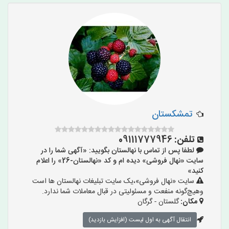
تمشکستان
تلفن:
09111777946
لطفا پس از تماس با نهالستان بگویید: «آگهی شما را در
سایت «نهال فروشی» دیده ام و کد «نهالستان-26» را اعلام
کنید»
سایت «نهال فروشی»،یک سایت تبلیغات نهالستان ها است
وهیچ‌گونه منفعت و مسئولیتی در قبال معاملات شما ندارد.
مکان:
گلستان - گرگان
انتقال آگهی به اول لیست (افزایش بازدید)