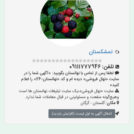
تمشکستان
تلفن:
09111777946
لطفا پس از تماس با نهالستان بگویید: «آگهی شما را در
سایت «نهال فروشی» دیده ام و کد «نهالستان-26» را اعلام
کنید»
سایت «نهال فروشی»،یک سایت تبلیغات نهالستان ها است
وهیچ‌گونه منفعت و مسئولیتی در قبال معاملات شما ندارد.
مکان:
گلستان - گرگان
انتقال آگهی به اول لیست (افزایش بازدید)