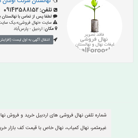
نهالستان شرکت اولتان
تلفن:
09143588152
لطفا پس از تماس با نهالستان بگویید
سایت «نهال فروشی»،یک سایت تب
مکان:
اردبیل - پارس‌آباد
انتقال آگهی به اول لیست (افزایش 
شماره تلفن نهال فروشی های اردبیل خرید و فروش نهال 
غیرمثمر، نهال کمیاب، نهال خاص با قیمت کف بازار خر