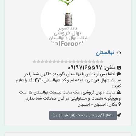
نهالستان
تلفن:
09197165597
لطفا پس از تماس با نهالستان بگویید: «آگهی شما را در
سایت «نهال فروشی» دیده ام و کد «نهالستان-10271» را اعلام
کنید»
سایت «نهال فروشی»،یک سایت تبلیغات نهالستان ها است
وهیچ‌گونه منفعت و مسئولیتی در قبال معاملات شما ندارد.
مکان:
اصفهان - اصفهان
انتقال آگهی به اول لیست (افزایش بازدید)