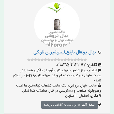
نهال پرتغال.نارنج.لیموشیرین نارنگی
تلفن:
09035992372
لطفا پس از تماس با نهالستان بگویید: «آگهی شما را در
سایت «نهال فروشی» دیده ام و کد «نهالستان-10178» را اعلام
کنید»
سایت «نهال فروشی»،یک سایت تبلیغات نهالستان ها است
وهیچ‌گونه منفعت و مسئولیتی در قبال معاملات شما ندارد.
مکان:
اصفهان - اصفهان
انتقال آگهی به اول لیست (افزایش بازدید)