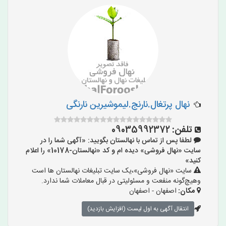
نهال پرتغال.نارنج.لیموشیرین نارنگی
تلفن:
09035992372
لطفا پس از تماس با نهالستان بگویید: «آگهی شما را در
سایت «نهال فروشی» دیده ام و کد «نهالستان-10178» را اعلام
کنید»
سایت «نهال فروشی»،یک سایت تبلیغات نهالستان ها است
وهیچ‌گونه منفعت و مسئولیتی در قبال معاملات شما ندارد.
مکان:
اصفهان - اصفهان
انتقال آگهی به اول لیست (افزایش بازدید)