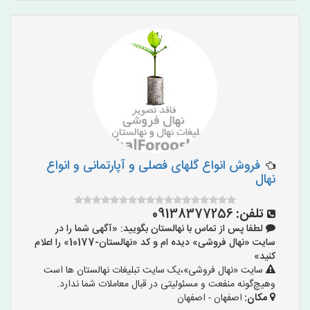
فروش انواع گلهای فصلی و آپارتمانی و انواع
نهال
تلفن:
09138377256
لطفا پس از تماس با نهالستان بگویید: «آگهی شما را در
سایت «نهال فروشی» دیده ام و کد «نهالستان-10177» را اعلام
کنید»
سایت «نهال فروشی»،یک سایت تبلیغات نهالستان ها است
وهیچ‌گونه منفعت و مسئولیتی در قبال معاملات شما ندارد.
مکان:
اصفهان - اصفهان