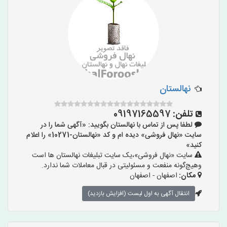
نهالستان
تلفن:
09197165597
لطفا پس از تماس با نهالستان بگویید: «آگهی شما را در
سایت «نهال فروشی» دیده ام و کد «نهالستان-10271» را اعلام
کنید»
سایت «نهال فروشی»،یک سایت تبلیغات نهالستان ها است
وهیچ‌گونه منفعت و مسئولیتی در قبال معاملات شما ندارد.
مکان:
اصفهان - اصفهان
انتقال آگهی به اول لیست (افزایش بازدید)