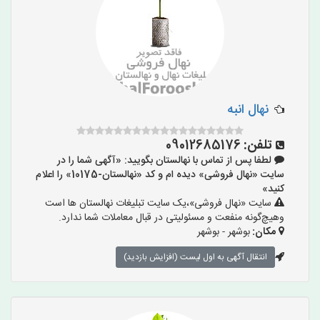
نهال انبه
تلفن:
09012685176
لطفا پس از تماس با نهالستان بگویید: «آگهی شما را در
سایت «نهال فروشی» دیده ام و کد «نهالستان-10175» را اعلام
کنید»
سایت «نهال فروشی»،یک سایت تبلیغات نهالستان ها است
وهیچ‌گونه منفعت و مسئولیتی در قبال معاملات شما ندارد.
مکان:
بوشهر - بوشهر
انتقال آگهی به اول لیست (افزایش بازدید)