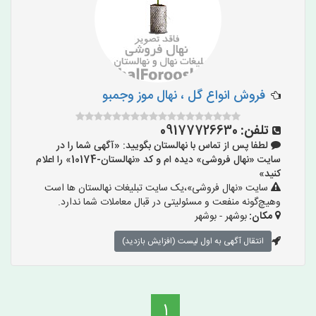
فروش انواع گل ، نهال موز وجمبو
تلفن:
09177726630
لطفا پس از تماس با نهالستان بگویید: «آگهی شما را در
سایت «نهال فروشی» دیده ام و کد «نهالستان-10174» را اعلام
کنید»
سایت «نهال فروشی»،یک سایت تبلیغات نهالستان ها است
وهیچ‌گونه منفعت و مسئولیتی در قبال معاملات شما ندارد.
مکان:
بوشهر - بوشهر
انتقال آگهی به اول لیست (افزایش بازدید)
1