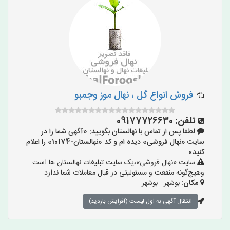
فروش انواع گل ، نهال موز وجمبو
تلفن:
09177726630
لطفا پس از تماس با نهالستان بگویید: «آگهی شما را در
سایت «نهال فروشی» دیده ام و کد «نهالستان-10174» را اعلام
کنید»
سایت «نهال فروشی»،یک سایت تبلیغات نهالستان ها است
وهیچ‌گونه منفعت و مسئولیتی در قبال معاملات شما ندارد.
مکان:
بوشهر - بوشهر
انتقال آگهی به اول لیست (افزایش بازدید)