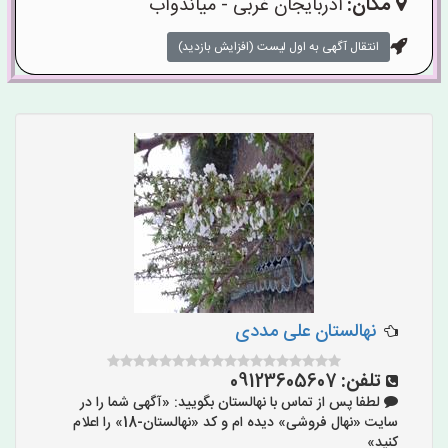
مکان:
آذربایجان غربی - میاندوآب
انتقال آگهی به اول لیست (افزایش بازدید)
نهالستان علی مددی
تلفن:
09123605607
لطفا پس از تماس با نهالستان بگویید: «آگهی شما را در
سایت «نهال فروشی» دیده ام و کد «نهالستان-18» را اعلام
کنید»