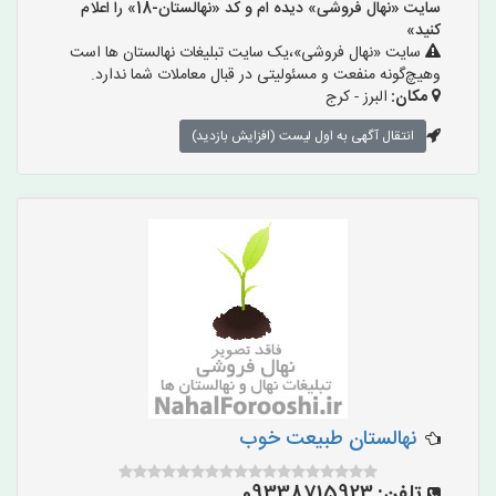
سایت «نهال فروشی» دیده ام و کد «نهالستان-18» را اعلام
کنید»
سایت «نهال فروشی»،یک سایت تبلیغات نهالستان ها است
وهیچ‌گونه منفعت و مسئولیتی در قبال معاملات شما ندارد.
مکان:
البرز - کرج
انتقال آگهی به اول لیست (افزایش بازدید)
نهالستان طبیعت خوب
تلفن:
09338715923