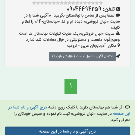
تلفن:
09044494259
لطفا پس از تماس با نهالستان بگویید: «آگهی شما را در
سایت «نهال فروشی» دیده ام و کد «نهالستان-14» را اعلام
کنید»
سایت «نهال فروشی»،یک سایت تبلیغات نهالستان ها است
وهیچ‌گونه منفعت و مسئولیتی در قبال معاملات شما ندارد.
مکان:
آذربایجان غربی - ارومیه
انتقال آگهی به اول لیست (افزایش بازدید)
1
اگر شما هم نهالستان دارید با کلیک روی دکمه
درج آگهی و نام شما در
این صفحه
در سایت «نهال فروشی» ثبت نام نموده و سپس خودتان را
معرفی کنید.
درج آگهی و نام شما در این صفحه