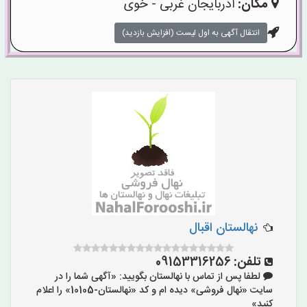
مکان:
آذربایجان غربی - خوی
انتقال آگهی به اول لیست (افزایش بازدید)
نهالستان اقبال
تلفن:
09153316256
لطفا پس از تماس با نهالستان بگویید: «آگهی شما را در
سایت «نهال فروشی» دیده ام و کد «نهالستان-10105» را اعلام
کنید»